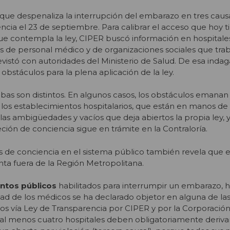
que despenaliza la interrupción del embarazo en tres caus
ncia el 23 de septiembre. Para calibrar el acceso que hoy t
ue contempla la ley, CIPER buscó información en hospitale
os de personal médico y de organizaciones sociales que trab
vistó con autoridades del Ministerio de Salud. De esa indag
stáculos para la plena aplicación de la ley.
abas son distintos. En algunos casos, los obstáculos emanan 
de los establecimientos hospitalarios, que están en manos de
 las ambigüedades y vacíos que deja abiertos la propia ley, 
ción de conciencia sigue en trámite en la Contraloría.
es de conciencia en el sistema público también revela que
ta fuera de la Región Metropolitana.
ntos públicos
habilitados para interrumpir un embarazo, 
tad de los médicos se ha declarado objetor en alguna de las
dos vía Ley de Transparencia por CIPER y por la Corporaci
, al menos cuatro hospitales deben obligatoriamente derivar