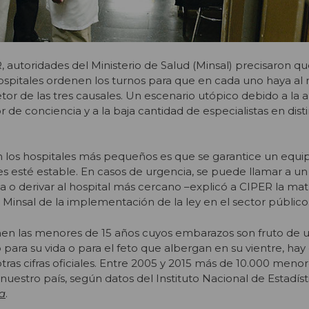
 autoridades del Ministerio de Salud (Minsal) precisaron qu
hospitales ordenen los turnos para que en cada uno haya a
or de las tres causales. Un escenario utópico debido a la a
de conciencia y a la baja cantidad de especialistas en dist
n los hospitales más pequeños es que se garantice un equi
s esté estable. En casos de urgencia, se puede llamar a u
a o derivar al hospital más cercano –explicó a CIPER la ma
 Minsal de la implementación de la ley en el sector público
enen las menores de 15 años cuyos embarazos son fruto de u
 para su vida o para el feto que albergan en su vientre, hay
tras cifras oficiales. Entre 2005 y 2015 más de 10.000 menor
uestro país, según datos del Instituto Nacional de Estadíst
ra
.