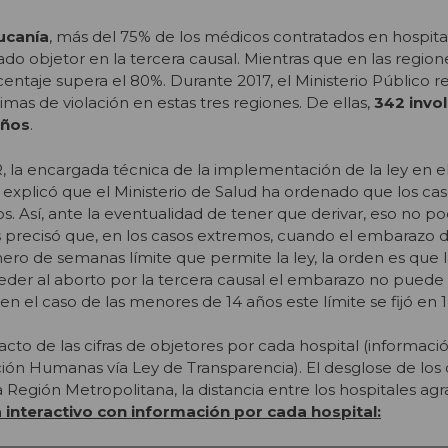
ucanía
, más del 75% de los médicos contratados en hospita
ado objetor en la tercera causal. Mientras que en las regio
entaje supera el 80%. Durante 2017, el Ministerio Público r
mas de violación en estas tres regiones. De ellas,
342 invo
años
.
, la encargada técnica de la implementación de la ley en e
, explicó que el Ministerio de Salud ha ordenado que los ca
os. Así, ante la eventualidad de tener que derivar, eso no p
 precisó que, en los casos extremos, cuando el embarazo d
ero de semanas límite que permite la ley, la orden es que l
eder al aborto por la tercera causal el embarazo no puede
n el caso de las menores de 14 años este límite se fijó en 
acto de las cifras de objetores por cada hospital (informac
ión Humanas vía Ley de Transparencia). El desglose de los
 Región Metropolitana, la distancia entre los hospitales agr
 interactivo con información por cada hospital: