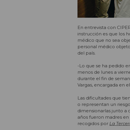
En entrevista con CIPER,
instrucción es que los 
médico que no sea objet
personal médico objetor 
del país.
-Lo que se ha pedido e
menos de lunes a vierne
durante el fin de seman
Vargas, encargada en el
Las dificultades que ti
o representan un riesgo
dimensionarlas junto a o
años fueron madres en n
recogidos por
La Terce