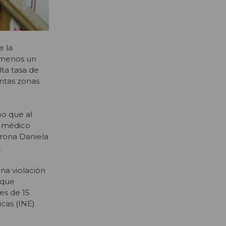
e la
l menos un
lta tasa de
intas zonas
po que al
n médico
trona Daniela
.
na violación
 que
es de 15
icas (INE)