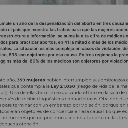
umple un año de la despenalización del aborto en tres causal
odo el país que muestra las trabas para que las mujeres acce
fraestructura e información, se suma la alta cifra de médicos 
ados para practicar abortos, en 41 la mitad o más de los médic
sales. La situación es más compleja en casos de violación: de 
lico, 538 son objetores por esa causa. En tres regiones la pre
ggins más del 80% de los médicos son objetores por violación
este año,
359 mujeres
habían interrumpido sus embarazos 
usales que contempla la
Ley 21.030
(riesgo de vida de la ma
lación). Una de ellas terminó expulsando el feto en la sala de
espués de recibir diagnósticos contradictorios. Otra debió s
 para terminar con un embarazo por violación, porque en el
icos eran objetores de conciencia en esa causal. Lo que es
tal de mujeres que no pudieron acceder al aborto en las tres
adecuada atención.