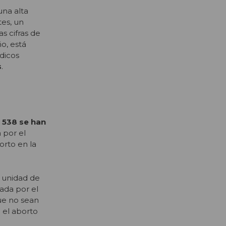
una alta
es, un
s cifras de
o, está
dicos
s
.
 538 se han
a por el
orto en la
a unidad de
cada por el
que no sean
n el aborto