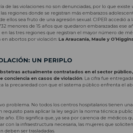
a de las violaciones no son denunciadas, por lo que existe 
 las regiones donde se registran más embarazos adolescent
e ellos sea fruto de una agresión sexual. CIPER accedió a la
as 732 menores de 15 años que quedaron embarazadas ese añ
 en las tres regiones que registran el mayor número de mé
 en abortos por violación:
La Araucanía, Maule y O’Higgin
OLACIÓN: UN PERIPLO
bstetras actualmente contratados en el sector público,
e conciencia en casos de violación
. La cifra fue entregad
ica la precariedad con que el sistema público enfrenta el ab
vo problema. No todos los centros hospitalarios tienen un
un requisito para aplicar la ley según la norma técnica publi
te año. Ello significa que, ya sea por carencia de médicos 
r con la infraestructura necesaria, las mujeres que solicite
n deben ser trasladadas.