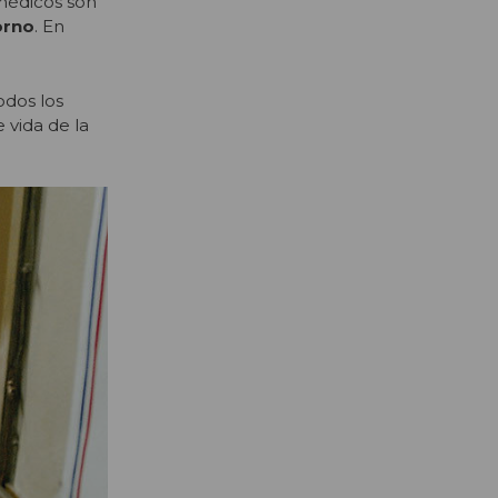
 médicos son
orno
. En
odos los
 vida de la