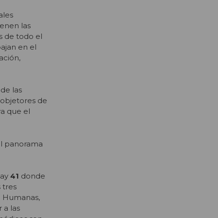
ales
ienen las
s de todo el
ajan en el
ación,
de las
 objetores de
ya que el
 el panorama
hay
41
donde
 tres
ón Humanas,
 a las