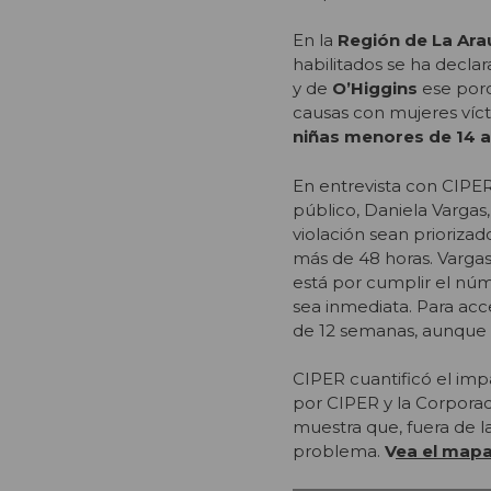
En la
Región de
La Ara
habilitados se ha declar
y de
O’Higgins
ese porc
causas con mujeres vícti
niñas menores de 14 
En entrevista con CIPER
público, Daniela Vargas
violación sean priorizad
más de 48 horas. Vargas
está por cumplir el núm
sea inmediata. Para acc
de 12 semanas, aunque e
CIPER cuantificó el imp
por CIPER y la Corporac
muestra que, fuera de la
problema.
V
ea el mapa