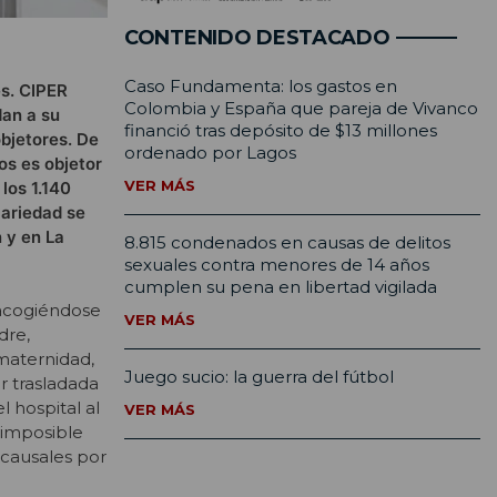
CONTENIDO DESTACADO
Caso Fundamenta: los gastos en
es. CIPER
Colombia y España que pareja de Vivanco
dan a su
financió tras depósito de $13 millones
objetores. De
ordenado por Lagos
os es objetor
VER MÁS
los 1.140
cariedad se
 y en La
8.815 condenados en causas de delitos
sexuales contra menores de 14 años
cumplen su pena en libertad vigilada
acogiéndose
VER MÁS
dre,
 maternidad,
Juego sucio: la guerra del fútbol
er trasladada
 hospital al
VER MÁS
 imposible
 causales por