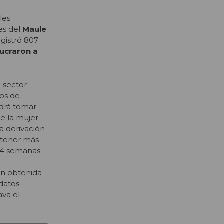
les
nes del
Maule
egistró 807
lucraron a
l sector
sos de
odrá tomar
e la mujer
a derivación
 tener más
14 semanas.
ión obtenida
 datos
ava el