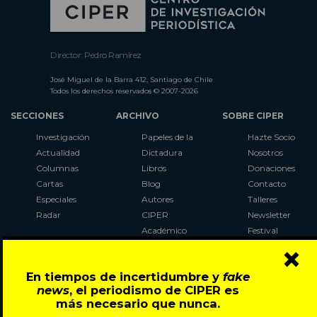
Director: Pedro Ramírez
José Miguel de la Barra 412, Santiago de Chile
Todos los derechos reservados © 2007-2026
SECCIONES
ARCHIVO
SOBRE CIPER
Investigación
Papeles de la
Hazte Socio
Actualidad
Dictadura
Nosotros
Columnas
Libros
Donaciones
Cartas
Blog
Contacto
Especiales
Autores
Talleres
Radar
CIPER
Newsletter
Académico
Festival
×
LaBot
Constituyente
En tiempos de incertidumbre y
fake
Al Plebiscito
news
, el periodismo de CIPER es
con CIPER
más necesario que nunca.