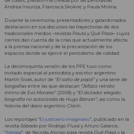
de
LaBot
, plataforma creada por las periodistas
Andrea Insunza, Francisca Skoknic y Paula Molina.
Durante la ceremonia, presentadores y galardonados
destacaron en sus discursos las trayectorias de dos
tradicionales medios –revistas
Paula
y
Qué Pasa
– cuyos
cierres dan cuenta de la crisis que actualmente afecta
a la prensa nacional y de la precarización de los
espacios donde se ejerce el periodismo de calidad.
La decimoquinta versión de los PPE tuvo como
invitado especial al periodista y escritor argentino
Martín Sivak, autor de
“El salto de papá”
y una serie de
biografías entre las que destacan
“Jefazo: retrato
íntimo de Evo Morales”
(2008) y
“El dictador elegido:
biografía no autorizada de Hugo Bánzer”,
así como la
historia del diario argentino
Clarín.
Los reportajes “
El justiciero imaginario
”, publicado en la
revista
Sábado
por Rodrigo Fluxá y Arturo Galarce,
“
Alessia
”, de Nicolás Alonso para revista
Qué Pasa
y la