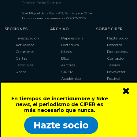
Director: Pedro Ramírez
José Miguel de la Barra 412, Santiago de Chile
Todos los derechos reservados © 2007-2026
SECCIONES
ARCHIVO
SOBRE CIPER
Investigación
Papeles de la
Hazte Socio
Actualidad
Dictadura
Nosotros
Columnas
Libros
Donaciones
Cartas
Blog
Contacto
Especiales
Autores
Talleres
Radar
CIPER
Newsletter
Académico
Festival
×
LaBot
Constituyente
En tiempos de incertidumbre y
fake
Al Plebiscito
news
, el periodismo de CIPER es
con CIPER
más necesario que nunca.
Síguenos en:
Hazte socio