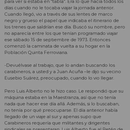
para ver si estaba en “tabla”. Era lo que hacía todos los
días cuando no le tocaba viajar la jornada anterior.
Cuando llegó, vio a través de sus lentes de marco
negro y grueso el papel que indicaba el itinerario de
los trenes que saldrían ese día. Buscó su nombre, pero
no aparecía entre los que tenían programado viajar
ese sábado 15 de septiembre de 1973. Entonces
comenzó la caminata de vuelta a su hogar en la
Población Quinta Ferroviaria.
-Devuélvase al trabajo, que lo andan buscando los
carabineros, a usted y a Juan Acuña –le dijo su vecino
Eusebio Suárez, preocupado, cuando lo vio llegar.
Pero Luis Alberto no le hizo caso. Le respondió que su
máquina estaba en la Maestranza, así que no tenía
nada que hacer ese día allá. Además, si lo buscaban,
no tenía por qué preocuparse. El día anterior había
llegado de un viaje al sur y apenas supo que
Carabineros requería que militantes y dirigentes
sindicales se presentaran, Luis Alberto fue al Retén de