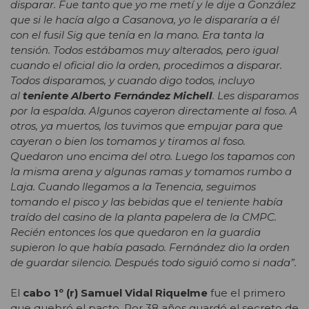
disparar. Fue tanto que yo me metí y le dije a González
que si le hacía algo a Casanova, yo le dispararía a él
con el fusil Sig que tenía en la mano. Era tanta la
tensión. Todos estábamos muy alterados, pero igual
cuando el oficial dio la orden, procedimos a disparar.
Todos disparamos, y cuando digo todos, incluyo
al
teniente Alberto Fernández Michell
. Les disparamos
por la espalda. Algunos cayeron directamente al foso. A
otros, ya muertos, los tuvimos que empujar para que
cayeran o bien los tomamos y tiramos al foso.
Quedaron uno encima del otro. Luego los tapamos con
la misma arena y algunas ramas y tomamos rumbo a
Laja. Cuando llegamos a la Tenencia, seguimos
tomando el pisco y las bebidas que el teniente había
traído del casino de la planta papelera de la CMPC.
Recién entonces los que quedaron en la guardia
supieron lo que había pasado. Fernández dio la orden
de guardar silencio. Después todo siguió como si nada”.
El
cabo 1º (r) Samuel Vidal Riquelme
fue el primero
que quebró el pacto. Por 38 años guardó el secreto de