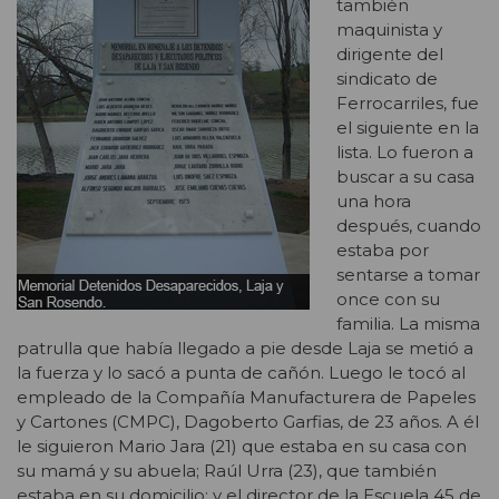
también
maquinista y
dirigente del
sindicato de
Ferrocarriles, fue
el siguiente en la
lista. Lo fueron a
buscar a su casa
una hora
después, cuando
estaba por
sentarse a tomar
once con su
familia. La misma
patrulla que había llegado a pie desde Laja se metió a
la fuerza y lo sacó a punta de cañón. Luego le tocó al
empleado de la Compañía Manufacturera de Papeles
y Cartones (CMPC), Dagoberto Garfias, de 23 años. A él
le siguieron Mario Jara (21) que estaba en su casa con
su mamá y su abuela; Raúl Urra (23), que también
estaba en su domicilio; y el director de la Escuela 45 de