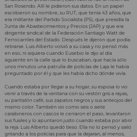
San Rosendo. Allí le pidieron sus datos. En un papel
escribieron su nombre, su RUT, que tenía 43 años, que
era militante del Partido Socialista (PS), que presidía la
Junta de Abastecimientos y Precios (JAP) y que era
dirigente sindical de la Federación Santiago Watt de
Ferrocarriles del Estado. Después le dijeron que podía
retirarse. Luis Alberto volvió a su casa y no pensó más
en eso, ni siquiera cuando Eusebio le dijo al día
siguiente en la calle que lo buscaban, que hacía sólo
unos minutos una patrulla de policías de Laja le había
preguntado por él y que les había dicho dónde vivía.
Cuando estaba por llegar a su hogar, su esposa lo vio
venir a través de la ventana con su vestón gris a rayas,
su pantalón café, sus zapatos negros y sus anteojos del
mismo color. También vio como seis o siete
carabineros con cascos le cerraron el paso, levantaron
sus fusiles y lo apuntaron justo cuando estaba por abrir
la reja. Luis Alberto quedó tieso. Ella no lo pensó y salió
gritando a los policías para que la dejaran, al menos,