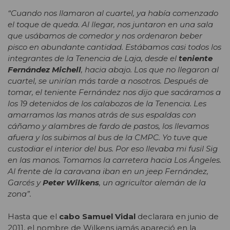
“Cuando nos llamaron al cuartel, ya había comenzado
el toque de queda. Al llegar, nos juntaron en una sala
que usábamos de comedor y nos ordenaron beber
pisco en abundante cantidad. Estábamos casi todos los
integrantes de la Tenencia de Laja, desde el
teniente
Fernández Michell
, hacia abajo. Los que no llegaron al
cuartel, se unirían más tarde a nosotros. Después de
tomar, el teniente Fernández nos dijo que sacáramos a
los 19 detenidos de los calabozos de la Tenencia. Les
amarramos las manos atrás de sus espaldas con
cáñamo y alambres de fardo de pastos, los llevamos
afuera y los subimos al bus de la CMPC. Yo tuve que
custodiar el interior del bus. Por eso llevaba mi fusil Sig
en las manos. Tomamos la carretera hacia Los Ángeles.
Al frente de la caravana iban en un jeep Fernández,
Garcés y
Peter Wilkens
, un agricultor alemán de la
zona”.
Hasta que el
cabo Samuel Vidal
declarara en junio de
2011, el nombre de Wilkens jamás apareció en la