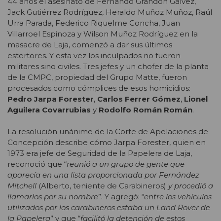
44 años el asesinato de Fernando Grandón Gálvez,
Jack Gutiérrez Rodríguez, Heraldo Muñoz Muñoz, Raúl
Urra Parada, Federico Riquelme Concha, Juan
Villarroel Espinoza y Wilson Muñoz Rodríguez en la
masacre de Laja, comenzó a dar sus últimos
estertores. Y esta vez los inculpados no fueron
militares sino civiles. Tres jefes y un chofer de la planta
de la CMPC, propiedad del Grupo Matte, fueron
procesados como cómplices de esos homicidios:
Pedro Jarpa Forester
,
Carlos Ferrer Gómez
,
Lionel
Aguilera Covarrubias
y
Rodolfo Román Román
.
La resolución unánime de la Corte de Apelaciones de
Concepción describe cómo Jarpa Forester, quien en
1973 era jefe de Seguridad de la Papelera de Laja,
reconoció que “
reunió a un grupo de gente que
aparecía en una lista proporcionada por Fernández
Mitchell
(Alberto, teniente de Carabineros)
y procedió a
llamarlos por su nombre
”. Y agregó: “
entre los vehículos
utilizados por los carabineros estaba un Land Rover de
la Papelera
” y que “
facilitó la detención de estos