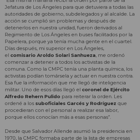
“Esa misma mañana recibí la orden por parte de la
Jefatura de Los Ángeles para que detuviera a todas las
autoridades de gobierno, subdelegados y al alcalde. La
acción se cumplió sin problemas y después de
detenerlos en nuestra unidad, fueron derivados al
Regimiento de Los Ángeles en buses facilitados por la
Papelera, porque ya tenía mucha gente en el cuartel.
Días después, mi superior en Los Ángeles,
el
comisario Aroldo Solari Sanhueza
, me ordenó
comenzar a detener a todos los activistas de la
comuna. Como la CMPC tenía una planta química, los
activistas podían tomársela y actuar en nuestra contra.
Esa fue la información que me llegó de inteligencia
militar. Uno de esos días llegó el
coronel de Ejército
Alfredo Rehern Pulido
para reiterar la orden. Les
ordené a los
suboficiales Garcés y Rodríguez
que
procedieran con el personal a realizar esa labor,
porque ellos conocían más a esas personas”.
Desde que Salvador Allende asumió la presidencia en
1970, la CMPC formaba parte de la lista de empresas