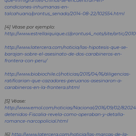
que-inmigrantes-chinos-se-encuentran-en-
condiciones-inhumanas-en-
talcahuano/prontus_senado/2014-08-22/102554.html
[4] Véase por ejemplo:
http://www.estrellaiquique.cl/prontus4_nots/site/artic/20
http://www.latercera.com/noticia/las-hipotesis-que-se-
barajan-sobre-el-asesinato-de-dos-carabineros-en-
frontera-con-peru/
http://www.biobiochile.cl/noticias/2015/04/16/diligencias-
ratificarian-que-cazadores-peruanos-asesinaron-a-
carabineros-en-la-frontera.shtml
[5] Véase:
http://www.emol.com/noticias/Nacional/2016/09/02/82024
detenidos-Fiscalia-revela-como-operaban-y-detalla-
romance-narcopolicial.html
[6]
http://www.latercera.com/noticia/las-marcas-de-la-