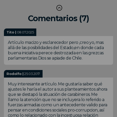
Comentarios (7)
Tito |
08.07.2025
Artículo macizo y esclarecedor pero ,creo yo, mas
allá de las posibilidades del Estado,en donde cada
buena iniciativa perece destrozada en las grezcas
parlamentarias Dios se apiade de Chile.
Rodolfo |
25.03.2017
Muy interesante artículo. Me gustaría saber qué
ajustes le haría el autor a sus planteamientos ahora
que se destapó la situación de carabineros. Me
llamo la atención que no se incluyera lo referido a
fuerzas armadas como un antecedente valido para
pensar en condiciones sociales pro-corrupcion, así
como lo relacionado con la incestuosa relación