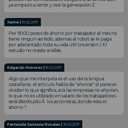
ya empezo a sentir y vivir la generación Z.
Jaime |
19.02.2017
Por 9000 pesos de ahorro por trabajador al mes no
tiene ningun sentido, ademas al robot se le paga
por adelantado toda su vida útil ( inversión ). El
estudio no resiste análisis.
Edgardo Honores |
19.02.2017
Algo que me interpela es el uso de la lengua
castellana ; el artículo habla de "ahorrar" al parecer
olvidan lo que significa, acá las empresas no ahorran,
lo que no es utilizado en salario de los trabajadores
será distribuido Ã los accionistas, donde esta el
ahorro ?
Fernanda Santana Rosales |
16.02.2017