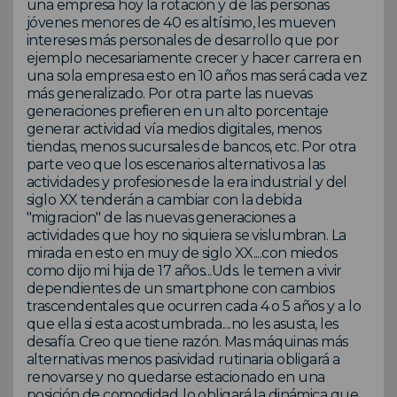
una empresa hoy la rotación y de las personas
jóvenes menores de 40 es altísimo, les mueven
intereses más personales de desarrollo que por
ejemplo necesariamente crecer y hacer carrera en
una sola empresa esto en 10 años mas será cada vez
más generalizado. Por otra parte las nuevas
generaciones prefieren en un alto porcentaje
generar actividad vía medios digitales, menos
tiendas, menos sucursales de bancos, etc. Por otra
parte veo que los escenarios alternativos a las
actividades y profesiones de la era industrial y del
siglo XX tenderán a cambiar con la debida
"migracion" de las nuevas generaciones a
actividades que hoy no siquiera se vislumbran. La
mirada en esto en muy de siglo XX....con miedos
como dijo mi hija de 17 años...Uds. le temen a vivir
dependientes de un smartphone con cambios
trascendentales que ocurren cada 4 o 5 años y a lo
que ella si esta acostumbrada....no les asusta, les
desafía. Creo que tiene razón. Mas máquinas más
alternativas menos pasividad rutinaria obligará a
renovarse y no quedarse estacionado en una
posición de comodidad..lo obligará la dinámica que