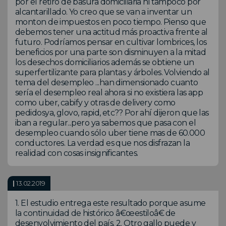
por el retiro de basura domiciliaria ni tampoco por
alcantarillado. Yo creo que se van a inventar un
monton de impuestos en poco tiempo. Pienso que
debemos tener una actitud más proactiva frente al
futuro. Podríamos pensar en cultivar lombrices, los
beneficios por una parte son disminuyen a la mitad
los desechos domiciliarios además se obtiene un
superfertilizante para plantas y árboles. Volviendo al
tema del desempleo ...han dimensionado cuanto
sería el desempleo real ahora si no existiera las app
como uber, cabify y otras de delivery como
pedidosya, glovo, rapid, etc?? Por ahí dijeron que las
iban a regular...pero ya sabemos que pasa con el
desempleo cuando sólo uber tiene mas de 60.000
conductores. La verdad es que nos disfrazan la
realidad con cosas insignificantes.
|
13.02.2019
1. El estudio entrega este resultado porque asume
la continuidad de histórico â€œestiloâ€ de
desenvolvimiento del país. 2. Otro gallo puede y