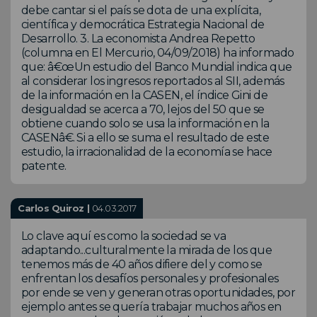
debe cantar si el país se dota de una explícita,
científica y democrática Estrategia Nacional de
Desarrollo. 3. La economista Andrea Repetto
(columna en El Mercurio, 04/09/2018) ha informado
que: â€œUn estudio del Banco Mundial indica que
al considerar los ingresos reportados al SII, además
de la información en la CASEN, el índice Gini de
desigualdad se acerca a 70, lejos del 50 que se
obtiene cuando solo se usa la información en la
CASENâ€. Si a ello se suma el resultado de este
estudio, la irracionalidad de la economía se hace
patente.
Carlos Quiroz |
04.03.2017
Lo clave aquí es como la sociedad se va
adaptando...culturalmente la mirada de los que
tenemos más de 40 años difiere del y como se
enfrentan los desafíos personales y profesionales
por ende se ven y generan otras oportunidades, por
ejemplo antes se quería trabajar muchos años en