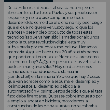
Recuerdo unas decadas atrás cuando hojee un
libro con los estudios de Pavlov y sus pruebas con
los perros y no lo quise comprar, me hice el
desentendido como dice el dicho no hay peor ciego
que el que no quiera ver. Estoy seguro que los
avances y desempleo producto de todas estas
tecnologías que ya han sido llamadas por algunos
como la cuarta revolución digital está muy
subvalorada por muchos y me incluyo. Hagamos
memoria...Â¿quien hace unos 20 años atrás penso
que podriamos tener un teléfono celulares como
lo tenemos hoy? Â¿Quien penso que los vehículos
podrían manejarse sólos? Hoy en día enormes
camiones son conducidos a distancia sin
(conductor!) en la minería. Yo creo que hay 2 cosas
que van a crecer como la espuma: el desempleo y
los impuestos. El desempleo debido a la
automatización y los impuestos debido a que el tata
fisco debe financiarse. Quizas se cobre impuesto por
ejemplo al andar en bicicleta, recordemos la
construccion de las ciclovias. Antes no se cobraba