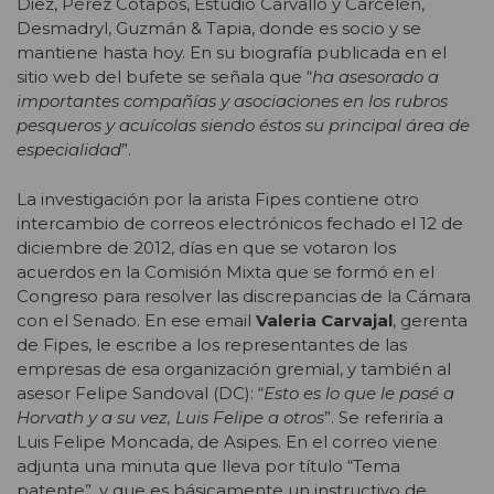
Diez, Pérez Cotapos, Estudio Carvallo y Carcelén,
Desmadryl, Guzmán & Tapia, donde es socio y se
mantiene hasta hoy. En su biografía publicada en el
sitio web del bufete se señala que “
ha asesorado a
importantes compañías y asociaciones en los rubros
pesqueros y acuícolas siendo éstos su principal área de
especialidad
”.
La investigación por la arista Fipes contiene otro
intercambio de correos electrónicos fechado el 12 de
diciembre de 2012, días en que se votaron los
acuerdos en la Comisión Mixta que se formó en el
Congreso para resolver las discrepancias de la Cámara
con el Senado. En ese email
Valeria Carvajal
, gerenta
de Fipes, le escribe a los representantes de las
empresas de esa organización gremial, y también al
asesor Felipe Sandoval (DC): “
Esto es lo que le pasé a
Horvath y a su vez, Luis Felipe a otros
”. Se referiría a
Luis Felipe Moncada, de Asipes. En el correo viene
adjunta una minuta que lleva por título “Tema
patente”, y que es básicamente un instructivo de