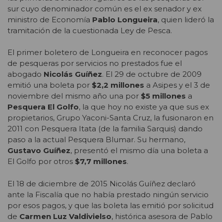
sur cuyo denominador común es el ex senador y ex
ministro de Economía
Pablo Longueira
, quien lideró la
tramitación de la cuestionada Ley de Pesca.
El primer boletero de Longueira en reconocer pagos
de pesqueras por servicios no prestados fue el
abogado
Nicolás Guíñez
. El 29 de octubre de 2009
emitió una boleta por
$2,2 millones
a Asipes y el 3 de
noviembre del mismo año una por
$5 millones
a
Pesquera El Golfo
, la que hoy no existe ya que sus ex
propietarios, Grupo Yaconi-Santa Cruz, la fusionaron en
2011 con Pesquera Itata (de la familia Sarquis) dando
paso a la actual Pesquera Blumar. Su hermano,
Gustavo Guíñez
, presentó el mismo día una boleta a
El Golfo por otros
$7,7 millones
.
El 18 de diciembre de 2015 Nicolás Guíñez declaró
ante la Fiscalía que no había prestado ningún servicio
por esos pagos, y que las boleta las emitió por solicitud
de
Carmen Luz Valdivielso
, histórica asesora de Pablo