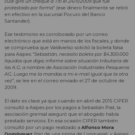
cual giré un cheque a Titi el 24/11/2009 que fue
protestado por forma
” (ese dinero finalmente se retiró
en efectivo en la sucursal Pocuro del Banco
Santander).
Ese testimonio es corroborado por un correo
electrónico que está en manos de los fiscales, y donde
se comprueba que Valdivielso solicitó la boleta falsa
para Asipes: “
Sebastián, necesito boleta por $4.300.000
líquidos que diga; informe sobre situación tributaria de
las A.G, a nombre de Asociación Industriales Pesqueros
AG. Luego me la mandas a mi e-mail igual que la otra
vez
”, se lee en el correo enviado el 27 de octubre de
2009.
El dato es clave ya que cuando en abril de 2015 CIPER
consultó a Asipes por los pagos a Sebastián Prat, la
asociación gremial aseguró que el abogado había
prestado servicios. En esa ocasión CIPER también
consultó por un pago realizado a
Alfonso Mora
Domínguez
(hijo de una prima de Longueira), y Asipes