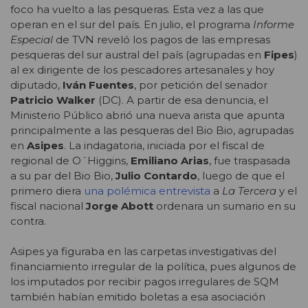
foco ha vuelto a las pesqueras. Esta vez a las que
operan en el sur del país. En julio, el programa
Informe
Especial
de TVN reveló los pagos de las empresas
pesqueras del sur austral del país (agrupadas en
Fipes
)
al ex dirigente de los pescadores artesanales y hoy
diputado,
Iván Fuentes
, por petición del senador
Patricio Walker
(DC). A partir de esa denuncia, el
Ministerio Público abrió una nueva arista que apunta
principalmente a las pesqueras del Bio Bio, agrupadas
en
Asipes
. La indagatoria, iniciada por el fiscal de
regional de O´Higgins,
Emiliano Arias
, fue traspasada
a su par del Bio Bio,
Julio Contardo
, luego de que el
primero diera
una polémica entrevista
a
La Tercera
y el
fiscal nacional
Jorge Abott
ordenara un sumario en su
contra.
Asipes ya figuraba en las carpetas investigativas del
financiamiento irregular de la política, pues algunos de
los imputados por recibir pagos irregulares de SQM
también habían emitido boletas a esa asociación