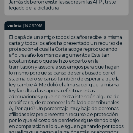
Jamás debieron existir las isapres ni las AFP , triste
legado de la dictadura
violeta |
14.06.2016
El papá de un amigo todos los años recibe la misma
carta y todos los años ha presentado un recurso de
protección el cual la Corte acoge reproduciendo
año tras año los mismos argumentos. Esta tan
acostumbrado que se hizo experto en la
tramitación y asesora a sus amigos para que hagan
lo mismo porque se cansó de ser abusado por el
sistema pero se cansó también de esperar a que la
ley cambie.Â Me dolió el alma saber que la misma
ley faculta a las isapres a efectuar estas
adecuaciones y que no exista intención alguna de
modificarla, de reconocer lo fallado por tribunales.
Â¿Por qué? Un porcentaje muy bajo de personas
afiliadas a isapre presentan recurso de protección
por lo que el costo de perderlos sigue siendo bajo
en comparación a lo que siguen ganando por todos
aquellos que pagan el alza. Además los abogados