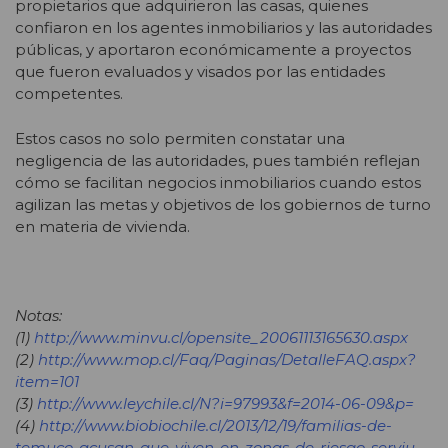
propietarios que adquirieron las casas, quienes
confiaron en los agentes inmobiliarios y las autoridades
públicas, y aportaron económicamente a proyectos
que fueron evaluados y visados por las entidades
competentes.
Estos casos no solo permiten constatar una
negligencia de las autoridades, pues también reflejan
cómo se facilitan negocios inmobiliarios cuando estos
agilizan las metas y objetivos de los gobiernos de turno
en materia de vivienda.
Notas:
(1)
http://www.minvu.cl/opensite_20061113165630.aspx
(2)
http://www.mop.cl/Faq/Paginas/DetalleFAQ.aspx?
item=101
(3)
http://www.leychile.cl/N?i=97993&f=2014-06-09&p=
(4)
http://www.biobiochile.cl/2013/12/19/familias-de-
temuco-acusan-que-viven-en-zonas-de-riesgo-serviu-