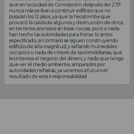
que en la ciudad de Concepción, después del 27/F
nunca más se iban a construir edificios que no
pasaran los 12 pisos, ya que la hecatombe que
provocó la caída de algunos y destrucción de otros,
en terrenos arenosos sin base rocosa, poco o nada
han hecho las autoridades para frenar lo antes
especificado, al contrario se siguen construyendo
edificios de alta magnitud, y sellando humedales
con poco o nada de criterio de las inmobiliarias, que
les interesa el negocio del dinero, y nada que tenga
que ver el medio ambiente, amparados por
autoridades nefastas, ya veremos a futuro el
resultado de esta irresponsabilidad.