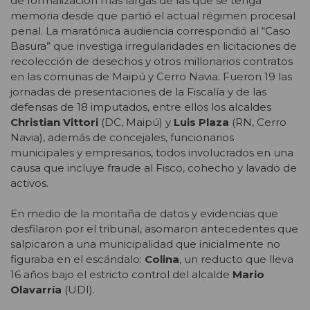
de formalización más largas de las que se tenga
memoria desde que partió el actual régimen procesal
penal. La maratónica audiencia correspondió al “Caso
Basura” que investiga irregularidades en licitaciones de
recolección de desechos y otros millonarios contratos
en las comunas de Maipú y Cerro Navia. Fueron 19 las
jornadas de presentaciones de la Fiscalía y de las
defensas de 18 imputados, entre ellos los alcaldes
Christian Vittori
(DC, Maipú) y
Luis Plaza
(RN, Cerro
Navia), además de concejales, funcionarios
municipales y empresarios, todos involucrados en una
causa que incluye fraude al Fisco, cohecho y lavado de
activos.
En medio de la montaña de datos y evidencias que
desfilaron por el tribunal, asomaron antecedentes que
salpicaron a una municipalidad que inicialmente no
figuraba en el escándalo:
Colina
, un reducto que lleva
16 años bajo el estricto control del alcalde
Mario
Olavarría
(UDI).