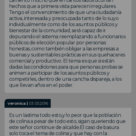
Lamento mucho que en tantos lados ocurran
hechos que a primera vista parecen irregulares.
Tengo el convencimiento de que una ciudadanía
activa, interesada y preocupada tanto de lo suyo
individualmente como de los asuntos públicos y
bienestar de la comunidad, será capaz de ir
depurando el sistema reemplazando a funcionarios
públicos de elección popular por personas
honestas, como también obligar a las empresas a
buenas y sustentables prácticas en sus quehaceres
comercial y productivo. El tema es que si están
dadas las condiciones para que personas probas se
animen a participar de los asuntos públicos y
competirles, dentro de una cancha dispareja, a los
que llevan años en el poder.
veronica |
03.05.2016
Es un lastima todo esto,y lo peor que la población
de colina a pesar de todo esto, sigan queriendo que
este señor continue de alcalde.El caso de basura
solo toca el tema de colina y que hay con la