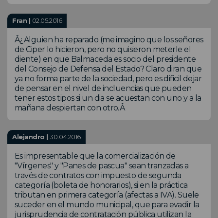
Fran |
02.05.2016
Â¿Alguien ha reparado (me imagino que los señores
de Ciper lo hicieron, pero no quisieron meterle el
diente) en que Balmaceda es socio del presidente
del Consejo de Defensa del Estado? Claro diran que
ya no forma parte de la sociedad, pero es dificil dejar
de pensar en el nivel de incluencias que pueden
tener estos tipos si un dia se acuestan con uno y a la
mañana despiertan con otro.Â
Alejandro |
30.04.2016
Es impresentable que la comercialización de
"Vírgenes" y "Panes de pascua" sean tranzadas a
través de contratos con impuesto de segunda
categoría (boleta de honorarios), si en la práctica
tributan en primera categoría (afectas a IVA). Suele
suceder en el mundo municipal, que para evadir la
jurisprudencia de contratación pública utilizan la