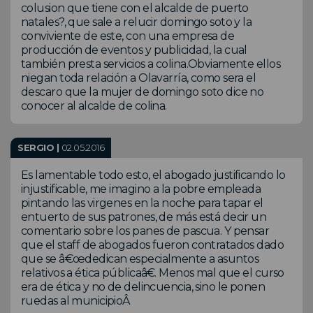
colusion que tiene con el alcalde de puerto
natales?, que sale a relucir domingo soto y la
conviviente de este, con una empresa de
producción de eventos y publicidad, la cual
también presta servicios a colina.Obviamente ellos
niegan toda relación a Olavarría, como sera el
descaro que la mujer de domingo soto dice no
conocer al alcalde de colina.
SERGIO |
02.05.2016
Es lamentable todo esto, el abogado justificando lo
injustificable, me imagino a la pobre empleada
pintando las virgenes en la noche para tapar el
entuerto de sus patrones, de más está decir un
comentario sobre los panes de pascua. Y pensar
que el staff de abogados fueron contratados dado
que se â€œdedican especialmente a asuntos
relativos a ética públicaâ€. Menos mal que el curso
era de ética y no de delincuencia, sino le ponen
ruedas al municipioÂ