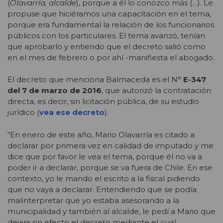
(
Olavarría, alcalde
), porque a él lo conozco más (…). Le
propuse que hiciéramos una capacitación en el tema,
porque era fundamental la relación de los funcionarios
públicos con los particulares. El tema avanzó, tenían
que aprobarlo y entiendo que el decreto salió como
en el mes de febrero o por ahí -manifiesta el abogado.
El decreto que menciona Balmaceda es el N°
E-347
del 7 de marzo de 2016
, que autorizó la contratación
directa, es decir, sin licitación pública, de su estudio
jurídico (
vea ese decreto
).
“En enero de este año, Mario Olavarría es citado a
declarar por primera vez en calidad de imputado y me
dice que por favor le vea el tema, porque él no va a
poder ir a declarar, porque se va fuera de Chile. En ese
contexto, yo le mando el escrito a la fiscal pidiendo
que no vaya a declarar. Entendiendo que se podía
malinterpretar que yo estaba asesorando a la
municipalidad y también al alcalde, le pedí a Mario que
dejara sin efecto el decreto mediante el cual