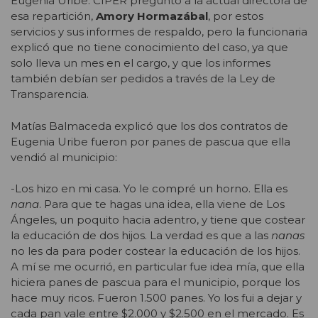
Eugenia Uribe. CIPER preguntó a la actual directora de
esa repartición,
Amory Hormazábal
, por estos
servicios y sus informes de respaldo, pero la funcionaria
explicó que no tiene conocimiento del caso, ya que
solo lleva un mes en el cargo, y que los informes
también debían ser pedidos a través de la Ley de
Transparencia.
Matías Balmaceda explicó que los dos contratos de
Eugenia Uribe fueron por panes de pascua que ella
vendió al municipio:
-Los hizo en mi casa. Yo le compré un horno. Ella es
nana
. Para que te hagas una idea, ella viene de Los
Ángeles, un poquito hacia adentro, y tiene que costear
la educación de dos hijos. La verdad es que a las
nanas
no les da para poder costear la educación de los hijos.
A mí se me ocurrió, en particular fue idea mía, que ella
hiciera panes de pascua para el municipio, porque los
hace muy ricos. Fueron 1.500 panes. Yo los fui a dejar y
cada pan vale entre $2.000 y $2.500 en el mercado. Es