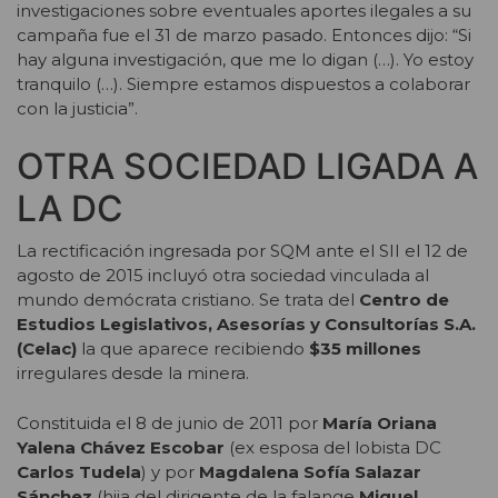
investigaciones sobre eventuales aportes ilegales a su
campaña fue el 31 de marzo pasado. Entonces dijo: “Si
hay alguna investigación, que me lo digan (…). Yo estoy
tranquilo (…). Siempre estamos dispuestos a colaborar
con la justicia”.
OTRA SOCIEDAD LIGADA A
LA DC
La rectificación ingresada por SQM ante el SII el 12 de
agosto de 2015 incluyó otra sociedad vinculada al
mundo demócrata cristiano. Se trata del
Centro de
Estudios Legislativos, Asesorías y Consultorías S.A.
(Celac)
la que aparece recibiendo
$35 millones
irregulares desde la minera.
Constituida el 8 de junio de 2011 por
María Oriana
Yalena Chávez Escobar
(ex esposa del lobista DC
Carlos Tudela
) y por
Magdalena Sofía Salazar
Sánchez
(hija del dirigente de la falange
Miguel