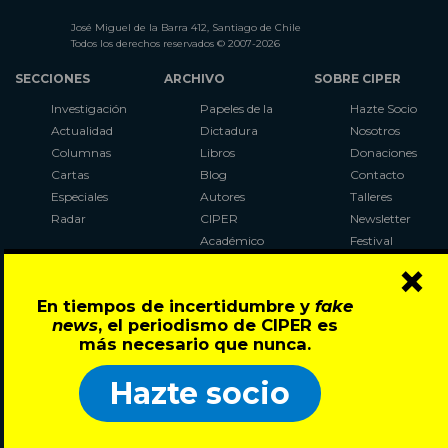
José Miguel de la Barra 412, Santiago de Chile
Todos los derechos reservados © 2007-2026
SECCIONES
ARCHIVO
SOBRE CIPER
Investigación
Papeles de la
Hazte Socio
Actualidad
Dictadura
Nosotros
Columnas
Libros
Donaciones
Cartas
Blog
Contacto
Especiales
Autores
Talleres
Radar
CIPER
Newsletter
Académico
Festival
×
LaBot
Constituyente
En tiempos de incertidumbre y
fake
Al Plebiscito
news
, el periodismo de CIPER es
con CIPER
más necesario que nunca.
Síguenos en:
Hazte socio