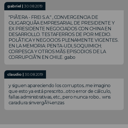
gabriel |
30.08.2019
"PIÃ‘ERA - FREI S.A." , CONVERGENCIA DE
OLIGARQUÃA EMPRESARIAL DE PRESIDENTE Y
EX PRESIDENTE NEGOCIADOS CON CHINA EN
DESARROLLO. TESTAFERROS DE POR MEDIO.
POLÃTICA Y NEGOCIOS PLENAMENTE VIGENTES.
EN LA MEMORIA: PENTA-UDI, SOQUIMICH;
CORPESCA Y OTROS MÃS EPISODIOS DE LA
CORRUPCIÃ“N EN CHILE. gabo
claudio |
30.08.2019
y siguen apareciendo los corruptos...me imagino
que esto ya está prescrito....otro error de cálculo,
fallas administrativas, etc., pero nunca robo... wns
caradura sinvergÃ¼enzas