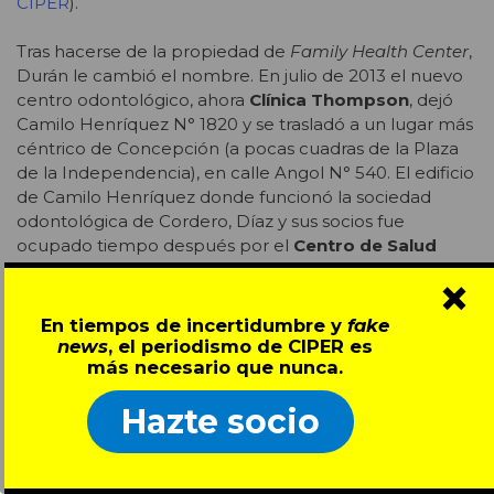
CIPER
).
Tras hacerse de la propiedad de
Family Health Center
,
Durán le cambió el nombre. En julio de 2013 el nuevo
centro odontológico, ahora
Clínica Thompson
, dejó
Camilo Henríquez N° 1820 y se trasladó a un lugar más
céntrico de Concepción (a pocas cuadras de la Plaza
de la Independencia), en calle Angol N° 540. El edificio
de Camilo Henríquez donde funcionó la sociedad
odontológica de Cordero, Díaz y sus socios fue
ocupado tiempo después por el
Centro de Salud
Familiar (Cesfam) Santa Sabina
, institución pública
×
que se lo arrienda hasta hoy a su dueño, el empresario
Mario Capponi.
En tiempos de incertidumbre y
fake
news
, el periodismo de CIPER es
más necesario que nunca.
Hazte socio