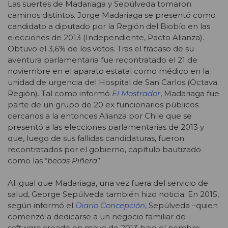
Las suertes de Madariaga y Sepúlveda tomaron
caminos distintos. Jorge Madariaga se presentó como
candidato a diputado por la Región del Biobío en las
elecciones de 2013 (Independiente, Pacto Alianza).
Obtuvo el 3,6% de los votos. Tras el fracaso de su
aventura parlamentaria fue recontratado el 21 de
noviembre en el aparato estatal como médico en la
unidad de urgencia del Hospital de San Carlos (Octava
Región). Tal como informó
El Mostrador
, Madariaga fue
parte de un grupo de 20 ex funcionarios públicos
cercanos a la entonces Alianza por Chile que se
presentó a las elecciones parlamentarias de 2013 y
que, luego de sus fallidas candidaturas, fueron
recontratados por el gobierno, capítulo bautizado
como las “
becas Piñera
”.
Al igual que Madariaga, una vez fuera del servicio de
salud, George Sepúlveda también hizo noticia. En 2015,
según informó el
Diario Concepción
, Sepúlveda –quien
comenzó a dedicarse a un negocio familiar de
software
creado en mayo de 2013 bajo el nombre