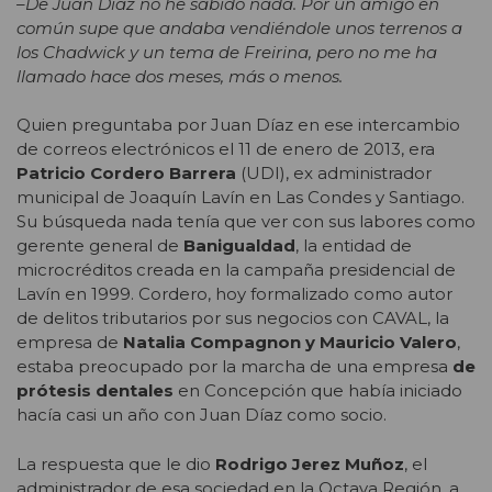
–De Juan Díaz no he sabido nada. Por un amigo en
común supe que andaba vendiéndole unos terrenos a
los Chadwick y un tema de Freirina, pero no me ha
llamado hace dos meses, más o menos.
Quien preguntaba por Juan Díaz en ese intercambio
de correos electrónicos el 11 de enero de 2013, era
Patricio Cordero Barrera
(UDI), ex administrador
municipal de Joaquín Lavín en Las Condes y Santiago.
Su búsqueda nada tenía que ver con sus labores como
gerente general de
Banigualdad
, la entidad de
microcréditos creada en la campaña presidencial de
Lavín en 1999. Cordero, hoy formalizado como autor
de delitos tributarios por sus negocios con CAVAL, la
empresa de
Natalia Compagnon y Mauricio Valero
,
estaba preocupado por la marcha de una empresa
de
prótesis dentales
en Concepción que había iniciado
hacía casi un año con Juan Díaz como socio.
La respuesta que le dio
Rodrigo Jerez Muñoz
, el
administrador de esa sociedad en la Octava Región, a