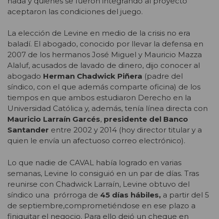
nada y quienes se fueron integrando al proyecto
aceptaron las condiciones del juego.
La elección de Levine en medio de la crisis no era
baladí. El abogado, conocido por llevar la defensa en
2007 de los hermanos José Miguel y Mauricio Mazza
Alaluf, acusados de lavado de dinero, dijo conocer al
abogado
Herman Chadwick Piñera
(padre del
síndico, con el que además comparte oficina) de los
tiempos en que ambos estudiaron Derecho en la
Universidad Católica y, además, tenía línea directa con
Mauricio Larraín Garcés
,
presidente del Banco
Santander
entre 2002 y 2014 (hoy director titular y a
quien le envía un afectuoso correo electrónico).
Lo que nadie de CAVAL había logrado en varias
semanas, Levine lo consiguió en un par de días. Tras
reunirse con Chadwick Larraín, Levine obtuvo del
síndico una prórroga de
45 días hábiles,
a partir del 5
de septiembre,comprometiéndose en ese plazo a
finiquitar el negocio. Para ello dejó un cheque en