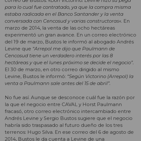
correo de Bustos:
«Don Victorino: Levine hizo su pega
para lo cual fue contratado, ya que la compra misma
estaba radicada en el Banco Santander y la venta
conversada con Cencosud y varias constructoras
«. En
marzo de 2014, la venta de las ocho hectáreas
experimentó un gran avance. En un correo electrónico
del 19 de marzo, Bustos le informó al abogado Andrés
Levine que
“Arrepol me dijo que Paulmann de
Cencosud tiene un verdadero interés por las 8
hectáreas y que el lunes próximo se decide el negocio”.
El 30 de marzo, en otro correo dirigido al mismo
Levine, Bustos le informó:
“Según Victorino (Arrepol) la
venta a Paulmann sale antes del 15 de abril”.
No fue así. Aunque se desconoce cuál fue la razón por
la que el negocio entre CAVAL y Horst Paulmann
fracasó, otro correo electrónico intercambiado entre
Andrés Levine y Sergio Bustos sugiere que el negocio
habría sido traspasado al futuro dueño de los tres
terrenos: Hugo Silva. En ese correo del 6 de agosto de
2014, Bustos le da cuenta a Levine de una