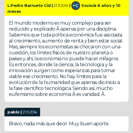
L.Pedro Barrueto Cid |
21.11.2014
|
Socio/a 6 años y 10
meses
El mundo moderno es muy complejo para ser
reducido y explicado Â apenas por una disciplina.
Sabemos que toda política económica fue asociada
al crecimiento, aumento de renta y bien estar social.
Mas, siempre los economistas se chocaron con una
cuestión, los límites fisicos de nuestro planeta o
paises y ahi, la economia no puede hacer milagros.
Es entonces, donde la ciencia, la tecnología y la
innovación surgen como esperanzas para tornar
viable ese crecimiento. No hay límites para la
evolución de la humanidad que apenas dio inicio a
la fase científico tecnológica. Siendo así, mucho
eufemismo sobre economía Â es vanidad. Â
pablo |
21.11.2014
Bravo, nada más que decir. Muy buen aporte.