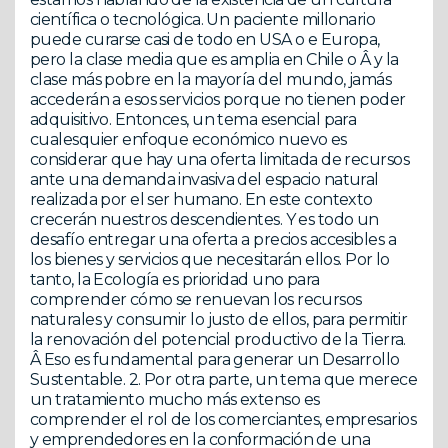
científica o tecnológica. Un paciente millonario
puede curarse casi de todo en USA o e Europa,
pero la clase media que es amplia en Chile o Â y la
clase más pobre en la mayoría del mundo, jamás
accederán a esos servicios porque no tienen poder
adquisitivo. Entonces, un tema esencial para
cualesquier enfoque económico nuevo es
considerar que hay una oferta limitada de recursos
ante una demanda invasiva del espacio natural
realizada por el ser humano. En este contexto
crecerán nuestros descendientes. Y es todo un
desafío entregar una oferta a precios accesibles a
los bienes y servicios que necesitarán ellos. Por lo
tanto, la Ecología es prioridad uno para
comprender cómo se renuevan los recursos
naturales y consumir lo justo de ellos, para permitir
la renovación del potencial productivo de la Tierra.
Â Eso es fundamental para generar un Desarrollo
Sustentable. 2. Por otra parte, un tema que merece
un tratamiento mucho más extenso es
comprender el rol de los comerciantes, empresarios
y emprendedores en la conformación de una