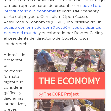
tenemos como humanidad. Y en ese contexto fue que
también aprovecharon de presentar un
nuevo libro
introductorio a la economía
titulado
The Economy
,
parte del proyecto Curriculum-Open Access
Resources in Economics (CORE), una iniciativa de un
equipo conformado por 30 académicos de distintas
partes del mundo
y encabezado por Bowles, Carlin y
el presidente del directorio de Codelco, Oscar
Landerretche.
Además de
presentar
un
novedoso
formato
digital que
considera
gráficos y
diagramas
interactivos,
breves