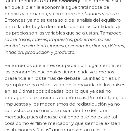
tanta frecuencia en
The Economy
. La diferencia está
en que si bien la economía sigue tratándose de
precios y demanda, ya no sobre
cantidades
y
oferta
.
Entonces, ya no se trata sólo del análisis del equilibro
entre la oferta y la demanda, donde las cantidades y
los precios son las variables que se ajustan. Tampoco
sobre
tasas
,
interés
,
impuestos
,
gobiernos
,
países
,
capital
,
crecimiento
,
ingreso
,
economía
,
dinero
,
dólares
,
inflación
,
producción
y
producto
.
Fenómenos que antes ocupaban un lugar central en
las economías nacionales tienen cada vez menos
presencia en los temas de debate. La inflación es un
ejemplo: se ha estabilizado en la mayoría de los países
en las últimas dos décadas, por lo que ya casi no
protagoniza discusiones económicas. Por otro lado, los
impuestos y los mecanismos de redistribución ya no
son vistos como una distorsión dentro del libre
mercado, pues ahora se entiende que no existe tal
cosa como el “libre mercado” y que siempre existen
instituciones y “fallas” que representan más la