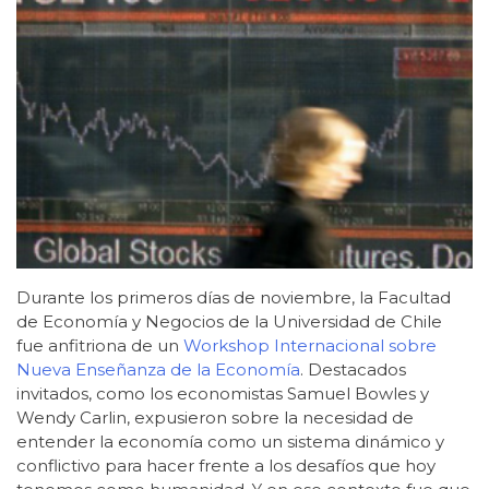
Durante los primeros días de noviembre, la Facultad
de Economía y Negocios de la Universidad de Chile
fue anfitriona de un
Workshop Internacional sobre
Nueva Enseñanza de la Economía
. Destacados
invitados, como los economistas Samuel Bowles y
Wendy Carlin, expusieron sobre la necesidad de
entender la economía como un sistema dinámico y
conflictivo para hacer frente a los desafíos que hoy