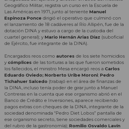
Geográfico Militar, registra un curso en la Escuela de
Las Américas en 1971, junto al teniente
Manuel
Espinoza Ponce
dirigió el operativo que culminó con
el lanzamiento de 18 cadáveres al Río Allipén, fue de la
dotación DINA y estuvo a cargo de la custodia del
cuartel general); y
Mario Hernán Arias Díaz
(suboficial
de Ejército, fue integrante de la DINA).
Encargados reos como
autores
de los siete homicidios
y
cómplices
de las torturas a las que fueron sometidos
los fallecidos, el ministro Mesa encargó reos a
Carlos
Eduardo Oviedo; Norberto Uribe Moroni
;
Pedro
Tichahuer Salcedo
(trabajó en el área de finanzas de
la DINA, incluso tenía poder de girar junto a Manuel
Contreras en la cuenta que ese organismo abrió en el
Banco de Crédito e Inversiones, aparece recibiendo
pagos extras con cheques de la DINA, integrante de la
sociedad denominada “Pedro Diet Lobos” pantalla de
ese organismo secreto, tiene sociedades comerciales y
del rubro de la gastronomía);
Romilio Osvaldo Lavín