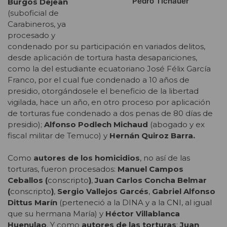
Pedro Tichauer
Burgos Dejean
(suboficial de
Carabineros, ya
procesado y
condenado por su participación en variados delitos,
desde aplicación de tortura hasta desapariciones,
como la del estudiante ecuatoriano José Félix García
Franco, por el cual fue condenado a 10 años de
presidio, otorgándosele el beneficio de la libertad
vigilada, hace un año, en otro proceso por aplicación
de torturas fue condenado a dos penas de 80 días de
presidio);
Alfonso Podlech Michaud
(abogado y ex
fiscal militar de Temuco) y
Hernán Quiroz Barra.
Como
autores de los homicidios
, no así de las
torturas, fueron procesados:
Manuel Campos
Ceballos (
conscripto
)
,
Juan Carlos Concha Belmar
(
conscripto
)
,
Sergio Vallejos Garcés
,
Gabriel Alfonso
Dittus Marín
(perteneció a la DINA y a la CNI, al igual
que su hermana María) y
Héctor Villablanca
Huenulao
. Y como
autores de las torturas
:
Juan