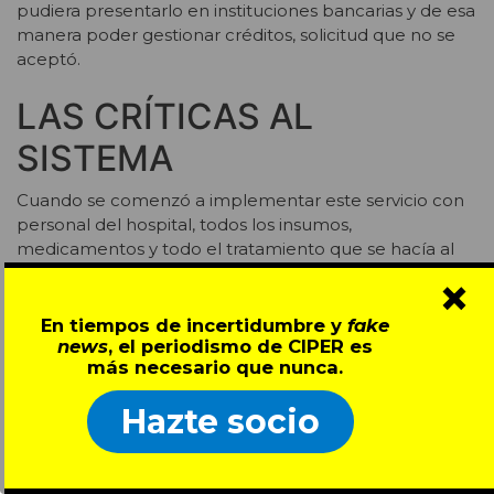
pudiera presentarlo en instituciones bancarias y de esa
manera poder gestionar créditos, solicitud que no se
aceptó.
LAS CRÍTICAS AL
SISTEMA
Cuando se comenzó a implementar este servicio con
personal del hospital, todos los insumos,
medicamentos y todo el tratamiento que se hacía al
paciente tenía que financiarlo el hospital, lo que a
×
todas luces lo hacía un mal negocio. Pero a partir de
este año, la hospitalización domiciliaria comenzó a ser
En tiempos de incertidumbre y
fake
news
, el periodismo de CIPER es
una prestación valorada, es decir, cubierta por Fonasa,
más necesario que nunca.
que paga al hospital $17.200 por cada cama utilizada.
Este pago por parte de Fonasa se mantiene aunque la
Hazte socio
prestación esté cubierta por una empresa externa.