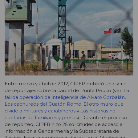
Entre marzo y abril de 2012, CIPER publicó una serie
de reportajes sobre la cárcel de Punta Peuco (ver:
La
fallida operación de inteligencia de Álvaro Corbalán
,
Los cachureos del Guatón Romo
,
El otro muro que
divide a militares y carabineros
y
Las historias no
contadas de familiares y presos
). Durante el proceso
de reporteo, CIPER hizo 25 solicitudes de acceso a
información a Gendarmería y la Subsecretaría de
Justicia, las que corrieron distinta suerte. Muchas de