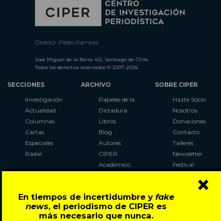
Director: Pedro Ramírez
José Miguel de la Barra 412, Santiago de Chile
Todos los derechos reservados © 2007-2026
SECCIONES
ARCHIVO
SOBRE CIPER
Investigación
Papeles de la
Hazte Socio
Actualidad
Dictadura
Nosotros
Columnas
Libros
Donaciones
Cartas
Blog
Contacto
Especiales
Autores
Talleres
Radar
CIPER
Newsletter
Académico
Festival
×
LaBot
Constituyente
En tiempos de incertidumbre y
fake
Al Plebiscito
news
, el periodismo de CIPER es
con CIPER
más necesario que nunca.