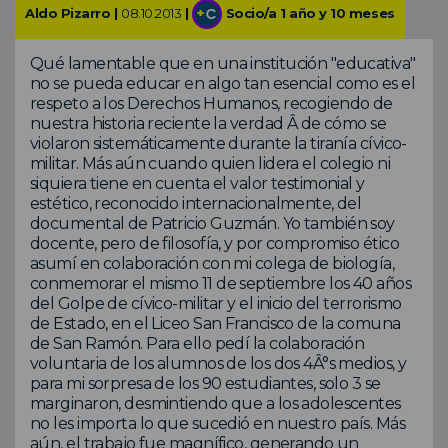
Aldo Pizarro |
08.10.2013
|
Socio/a 1 año y 10 meses
Qué lamentable que en una institución "educativa"
no se pueda educar en algo tan esencial como es el
respeto a los Derechos Humanos, recogiendo de
nuestra historia reciente la verdad Â de cómo se
violaron sistemáticamente durante la tiranía cívico-
militar. Más aún cuando quien lidera el colegio ni
siquiera tiene en cuenta el valor testimonial y
estético, reconocido internacionalmente, del
documental de Patricio Guzmán. Yo también soy
docente, pero de filosofía, y por compromiso ético
asumí en colaboración con mi colega de biología,
conmemorar el mismo 11 de septiembre los 40 años
del Golpe de cívico-militar y el inicio del terrorismo
de Estado, en el Liceo San Francisco de la comuna
de San Ramón. Para ello pedí la colaboración
voluntaria de los alumnos de los dos 4Â°s medios, y
para mi sorpresa de los 90 estudiantes, solo 3 se
marginaron, desmintiendo que a los adolescentes
no les importa lo que sucedió en nuestro país. Más
aún, el trabajo fue magnífico, generando un