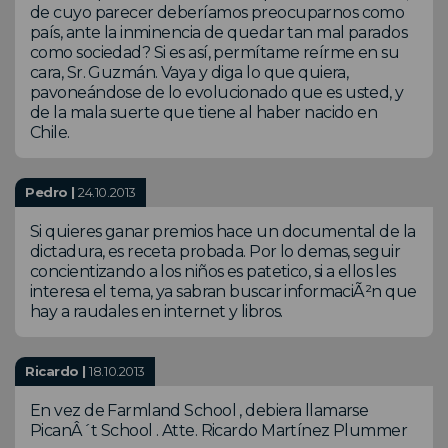
de cuyo parecer deberíamos preocuparnos como
país, ante la inminencia de quedar tan mal parados
como sociedad? Si es así, permítame reírme en su
cara, Sr. Guzmán. Vaya y diga lo que quiera,
pavoneándose de lo evolucionado que es usted, y
de la mala suerte que tiene al haber nacido en
Chile.
Pedro |
24.10.2013
Si quieres ganar premios hace un documental de la
dictadura, es receta probada. Por lo demas, seguir
concientizando a los niños es patetico, si a ellos les
interesa el tema, ya sabran buscar informaciÃ²n que
hay a raudales en internet y libros.
Ricardo |
18.10.2013
En vez de Farmland School , debiera llamarse
PicanÂ´t School . Atte. Ricardo Martínez Plummer