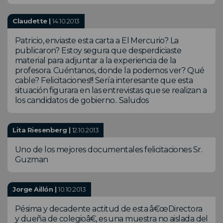
Claudette |
14.10.2013
Patricio, enviaste esta carta a El Mercurio? La
publicaron? Estoy segura que desperdiciaste
material para adjuntar a la experiencia de la
profesora. Cuéntanos, donde la podemos ver? Qué
cable? Felicitaciones!!! Sería interesante que esta
situación figurara en las entrevistas que se realizan a
los candidatos de gobierno.. Saludos
Lita Riesenberg |
12.10.2013
Uno de los mejores documentales felicitaciones Sr.
Guzman
Jorge Aillón |
10.10.2013
Pésima y decadente actitud de esta â€œDirectora
y dueña de colegioâ€, es una muestra no aislada del