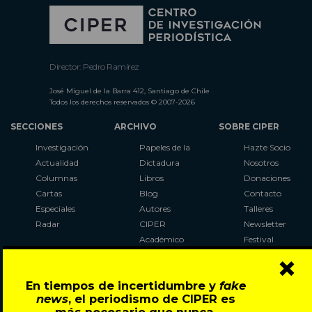
Director: Pedro Ramírez
José Miguel de la Barra 412, Santiago de Chile
Todos los derechos reservados © 2007-2026
SECCIONES
ARCHIVO
SOBRE CIPER
Investigación
Papeles de la
Hazte Socio
Actualidad
Dictadura
Nosotros
Columnas
Libros
Donaciones
Cartas
Blog
Contacto
Especiales
Autores
Talleres
Radar
CIPER
Newsletter
Académico
Festival
×
LaBot
Constituyente
En tiempos de incertidumbre y
fake
Al Plebiscito
news
, el periodismo de CIPER es
con CIPER