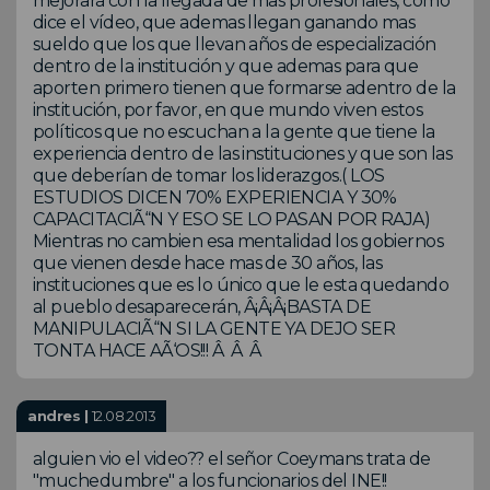
mejorará con la llegada de mas profesionales, como
dice el vídeo, que ademas llegan ganando mas
sueldo que los que llevan años de especialización
dentro de la institución y que ademas para que
aporten primero tienen que formarse adentro de la
institución, por favor, en que mundo viven estos
políticos que no escuchan a la gente que tiene la
experiencia dentro de las instituciones y que son las
que deberían de tomar los liderazgos.( LOS
ESTUDIOS DICEN 70% EXPERIENCIA Y 30%
CAPACITACIÃ“N Y ESO SE LO PASAN POR RAJA)
Mientras no cambien esa mentalidad los gobiernos
que vienen desde hace mas de 30 años, las
instituciones que es lo único que le esta quedando
al pueblo desaparecerán, Â¡Â¡Â¡BASTA DE
MANIPULACIÃ“N SI LA GENTE YA DEJO SER
TONTA HACE AÃ‘OS!!! Â Â Â
andres |
12.08.2013
alguien vio el video?? el señor Coeymans trata de
"muchedumbre" a los funcionarios del INE!!