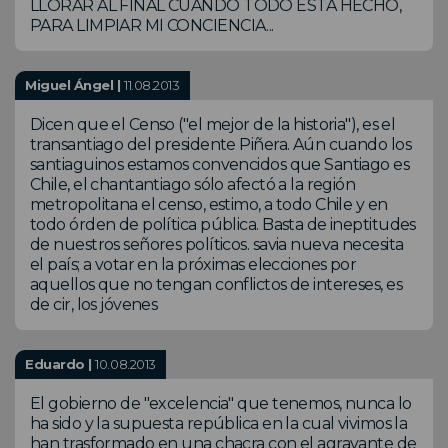
LLORAR AL FINAL CUANDO TODO ESTA HECHO,
PARA LIMPIAR MI CONCIENCIA...
Miguel Ángel |
11.08.2013
Dicen que el Censo ("el mejor de la historia"), es el
transantiago del presidente Piñera. Aún cuando los
santiaguinos estamos convencidos que Santiago es
Chile, el chantantiago sólo afectó a la región
metropolitana el censo, estimo, a todo Chile y en
todo órden de política pública. Basta de ineptitudes
de nuestros señores políticos. savia nueva necesita
el país; a votar en la próximas elecciones por
aquellos que no tengan conflictos de intereses, es
de cir, los jóvenes
Eduardo |
10.08.2013
El gobierno de "excelencia" que tenemos, nunca lo
ha sido y la supuesta república en la cual vivimos la
han trasformado en una chacra con el agravante de