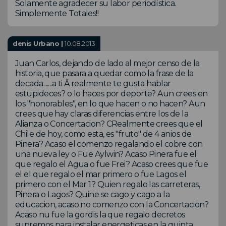
Solamente agradecer su labor periodística.
Simplemente Totales!!
denis Urbano |
10.08.2013
Juan Carlos, dejando de lado al mejor censo de la
historia, que pasara a quedar como la frase de la
decada.......a ti Â realmente te gusta hablar
estupideces? o lo haces por deporte? Aun crees en
los "honorables", en lo que hacen o no hacen? Aun
crees que hay claras diferencias entre los de la
Alianza o Concertacion? CRealmente crees que el
Chile de hoy, como esta, es "fruto" de 4 anios de
Pinera? Acaso el comenzo regalando el cobre con
una nueva ley o Fue Aylwin? Acaso Pinera fue el
que regalo el Agua o fue Frei? Acaso crees que fue
el el que regalo el mar primero o fue Lagos el
primero con el Mar 1? Quien regalo las carreteras,
Pinera o Lagos? Quine se cago y cago a la
educacion, acaso no comenzo con la Concertacion?
Acaso nu fue la gordis la que regalo decretos
supremos para instalar energeticas en la quinta