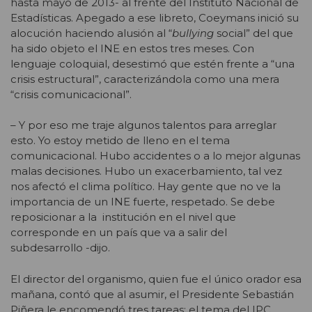
hasta mayo de 2013- al frente del Instituto Nacional de
Estadísticas. Apegado a ese libreto, Coeymans inició su
alocución haciendo alusión al “
bullying
social” del que
ha sido objeto el INE en estos tres meses. Con
lenguaje coloquial, desestimó que estén frente a “una
crisis estructural”, caracterizándola como una mera
“crisis comunicacional”.
– Y por eso me traje algunos talentos para arreglar
esto. Yo estoy metido de lleno en el tema
comunicacional. Hubo accidentes o a lo mejor algunas
malas decisiones. Hubo un exacerbamiento, tal vez
nos afectó el clima político. Hay gente que no ve la
importancia de un INE fuerte, respetado. Se debe
reposicionar a la institución en el nivel que
corresponde en un país que va a salir del
subdesarrollo -dijo.
El director del organismo, quien fue el único orador esa
mañana, contó que al asumir, el Presidente Sebastián
Piñera le encomendó tres tareas: el tema del IPC,