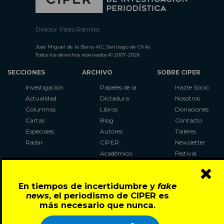
Director: Pedro Ramírez
José Miguel de la Barra 412, Santiago de Chile
Todos los derechos reservados © 2007-2026
SECCIONES
ARCHIVO
SOBRE CIPER
Investigación
Papeles de la
Hazte Socio
Actualidad
Dictadura
Nosotros
Columnas
Libros
Donaciones
Cartas
Blog
Contacto
Especiales
Autores
Talleres
Radar
CIPER
Newsletter
Académico
Festival
×
LaBot
Constituyente
En tiempos de incertidumbre y
fake
Al Plebiscito
news
, el periodismo de CIPER es
con CIPER
más necesario que nunca.
Síguenos en: