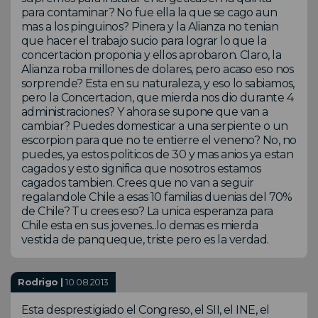
para contaminar? No fue ella la que se cago aun
mas a los pinguinos? Pinera y la Alianza no tenian
que hacer el trabajo sucio para lograr lo que la
concertacion proponia y ellos aprobaron. Claro, la
Alianza roba millones de dolares, pero acaso eso nos
sorprende? Esta en su naturaleza, y eso lo sabiamos,
pero la Concertacion, que mierda nos dio durante 4
administraciones? Y ahora se supone que van a
cambiar? Puedes domesticar a una serpiente o un
escorpion para que no te entierre el veneno? No, no
puedes, ya estos politicos de 30 y mas anios ya estan
cagados y esto significa que nosotros estamos
cagados tambien. Crees que no van a seguir
regalandole Chile a esas 10 familias duenias del 70%
de Chile? Tu crees eso? La unica esperanza para
Chile esta en sus jovenes...lo demas es mierda
vestida de panqueque, triste pero es la verdad.
Rodrigo |
10.08.2013
Esta desprestigiado el Congreso, el SII, el INE, el