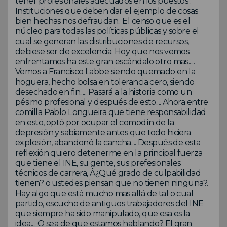
tener profesionales adecuados en los puestos .
Instituciones que deben dar el ejemplo de cosas
bien hechas nos defraudan.. El censo que es el
núcleo para todas las políticas públicas y sobre el
cual se generan las distribuciones de recursos,
debiese ser de excelencia. Hoy que nos vemos
enfrentamos ha este gran escándalo otro mas.....
Vemos a Francisco Labbe siendo quemado en la
hoguera, hecho bolsa en tolerancia cero, siendo
desechado en fin..... Pasará a la historia como un
pésimo profesional y después de esto.... Ahora entre
comilla Pablo Longueira que tiene responsabilidad
en esto, optó por ocupar el comodín de la
depresión y sabiamente antes que todo hiciera
explosión, abandonó la cancha.... Después de esta
reflexión quiero detenerme en la principal fuerza
que tiene el INE, su gente, sus prefesionales
técnicos de carrera, Â¿Qué grado de culpabilidad
tienen? o ustedes piensan que no tienen ninguna?.
Hay algo que está mucho mas allá de tal o cual
partido, escucho de antiguos trabajadores del INE
que siempre ha sido manipulado, que esa es la
idea.... O sea de que estamos hablando? El gran