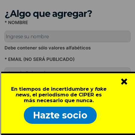
¿Algo que agregar?
* NOMBRE
Debe contener sólo valores alfabéticos
* EMAIL (NO SERÁ PUBLICADO)
×
Debe llenar este campo con un e-mail válido
En tiempos de incertidumbre y
fake
news
, el periodismo de CIPER es
* COMENTARIO
más necesario que nunca.
Hazte socio