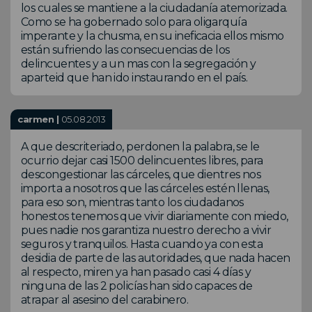
los cuales se mantiene a la ciudadanía atemorizada.
Como se ha gobernado solo para oligarquía
imperante y la chusma, en su ineficacia ellos mismo
están sufriendo las consecuencias de los
delincuentes y a un mas con la segregación y
aparteid que han ido instaurando en el país.
carmen |
05.08.2013
A que descriteriado, perdonen la palabra, se le
ocurrio dejar casi 1500 delincuentes libres, para
descongestionar las cárceles, que dientres nos
importa a nosotros que las cárceles estén llenas,
para eso son, mientras tanto los ciudadanos
honestos tenemos que vivir diariamente con miedo,
pues nadie nos garantiza nuestro derecho a vivir
seguros y tranquilos. Hasta cuando ya con esta
desidia de parte de las autoridades, que nada hacen
al respecto, miren ya han pasado casi 4 días y
ninguna de las 2 policías han sido capaces de
atrapar al asesino del carabinero.