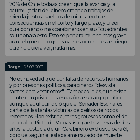
70% de Chile todavia creen que la avaricia y la
acumul;acion del dinero creando trabajos de
mierda junto a sueldos de mierda no trae
consecuencias en el corto y largo plazo, y creen
que poniendo mas carabineros en sus "cuadrantes"
solucionara esto. Esto se pondra mucho mas grave
aun....el que no lo quiera ver es porque es un ciego
que no quiera ver, nada mas.
Jorge |
05.08.2013
No es novedad que por falta de recursos humanos
y por presiones políticas, carabineros, "desvista
santos para vestir otros" . Tampoco lo es, que exista
gente con privilegios en razón a su cargo político
aunque aquí coincidió que el Senador Espina, es
parte de las tantas víctimas de delitos de robos
reiterados. Han existido, otros grotescos como el del
ex-alcalde Pinto de Valparaíso que tuvo más de dos
años la custodia de un Carabinero exclusivo para él,
porque, según él estaba amenazado de muerte.