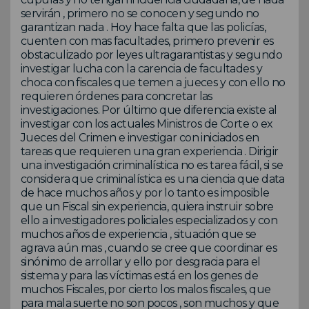
servirán , primero no se conocen y segundo no
garantizan nada . Hoy hace falta que las policías,
cuenten con mas facultades, primero prevenir es
obstaculizado por leyes ultragarantistas y segundo
investigar lucha con la carencia de facultades y
choca con fiscales que temen a jueces y con ello no
requieren órdenes para concretar las
investigaciones. Por último que diferencia existe al
investigar con los actuales Ministros de Corte o ex
Jueces del Crimen e investigar con iniciados en
tareas que requieren una gran experiencia . Dirigir
una investigación criminalística no es tarea fácil, si se
considera que criminalística es una ciencia que data
de hace muchos años y por lo tanto es imposible
que un Fiscal sin experiencia, quiera instruir sobre
ello a investigadores policiales especializados y con
muchos años de experiencia , situación que se
agrava aún mas , cuando se cree que coordinar es
sinónimo de arrollar y ello por desgracia para el
sistema y para las víctimas está en los genes de
muchos Fiscales, por cierto los malos fiscales, que
para mala suerte no son pocos , son muchos y que