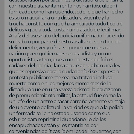
con nuestro atarantamiento nos han (disculpen)
fornicado como han querido, todo lo que han echo
es solo maquillar a una dictadura vigente y la
trucha constitución que ha amparado todo tipo de
delitos y que a toda costa han tratado de legitimar.
A raíz del asesinato del policía uniformado haciendo
su trabajo por parte de estos asaltantes un tipo de
delincuente, ver y oír se supone que nuestra
nación quien gobierna es un estadista y no un
oportunista, artero, que a un no estando frío el
cadáver del policía, llama a que aprueben una ley
que es represiva para la ciudadanía si se expresa o
protesta públicamente sea maltratado incluso
muerto como en los mejores momentos de la
dictadura que en una viveza abismal la bautizaron
de pronunciamiento militar, la actitud fue como la
un jefe de un antro a sacar carroñeramente ventaja
de un evento delictual, la verdad es que a la policía
uniformada se le ha estado usando como sus
esbirros para reprimir al ciudadano, lo de los
encapuchados están y los mantiene por
conveniencias políticas, ídem los delincuentes, con