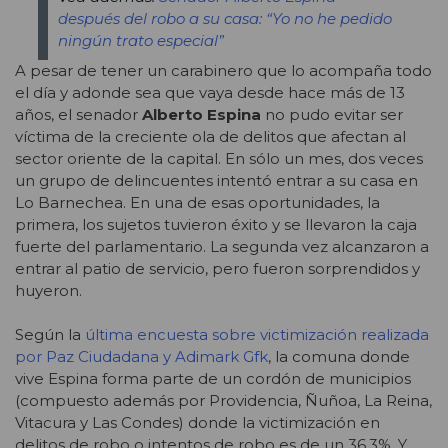
después del robo a su casa: “Yo no he pedido
ningún trato especial”
A pesar de tener un carabinero que lo acompaña todo
el día y adonde sea que vaya desde hace más de 13
años, el senador
Alberto Espina
no pudo evitar ser
víctima de la creciente ola de delitos que afectan al
sector oriente de la capital. En sólo un mes, dos veces
un grupo de delincuentes intentó entrar a su casa en
Lo Barnechea. En una de esas oportunidades, la
primera, los sujetos tuvieron éxito y se llevaron la caja
fuerte del parlamentario. La segunda vez alcanzaron a
entrar al patio de servicio, pero fueron sorprendidos y
huyeron.
Según la
última encuesta sobre victimización realizada
por Paz Ciudadana y Adimark Gfk
, la comuna donde
vive Espina forma parte de un cordón de municipios
(compuesto además por Providencia, Ñuñoa, La Reina,
Vitacura y Las Condes) donde la victimización en
delitos de robo o intentos de robo es de un 36,3%. Y