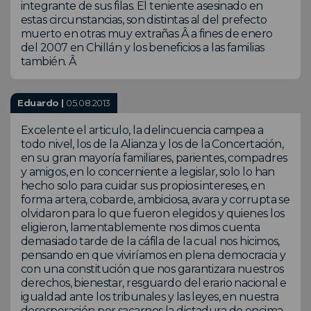
integrante de sus filas. El teniente asesinado en
estas circunstancias, son distintas al del prefecto
muerto en otras muy extrañas Â a fines de enero
del 2007 en Chillán y los beneficios a las familias
también. Â
Eduardo |
05.08.2013
Excelente el articulo, la delincuencia campea a
todo nivel, los de la Alianza y los de la Concertación,
en su gran mayoría familiares, parientes, compadres
y amigos, en lo concerniente a legislar, solo lo han
hecho solo para cuidar sus propios intereses, en
forma artera, cobarde, ambiciosa, avara y corrupta se
olvidaron para lo que fueron elegidos y quienes los
eligieron, lamentablemente nos dimos cuenta
demasiado tarde de la cáfila de la cual nos hicimos,
pensando en que viviríamos en plena democracia y
con una constitución que nos garantizara nuestros
derechos, bienestar, resguardo del erario nacional e
igualdad ante los tribunales y las leyes, en nuestra
desesperación por sacarnos la dictadura de encima,