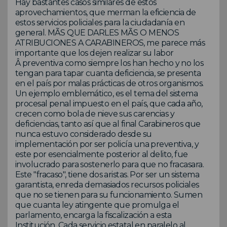
Hay bastantes casos similares de estos
aprovechamientos, que merman la eficiencia de
estos servicios policiales para la ciudadanía en
general. MÃS QUE DARLES MÃS O MENOS
ATRIBUCIONES A CARABINEROS, me parece más
importante que los dejen realizar su labor
Â preventiva como siempre los han hecho y no los
tengan para tapar cuanta deficiencia, se presenta
en el país por malas prácticas de otros organismos.
Un ejemplo emblemático, es el tema del sistema
procesal penal impuesto en el país, que cada año,
crecen como bola de nieve sus carencias y
deficiencias, tanto así que al final Carabineros que
nunca estuvo considerado desde su
implementación por ser policía una preventiva, y
este por esencialmente posterior al delito, fue
involucrado para sostenerlo para que no fracasara.
Este "fracaso", tiene dos aristas. Por ser un sistema
garantista, enreda demasiados recursos policiales
que no se tienen para su funcionamiento. Sumen
que cuanta ley atingente que promulga el
parlamento, encarga la fiscalización a esta
Institución. Cada servicio estatal en paralelo al