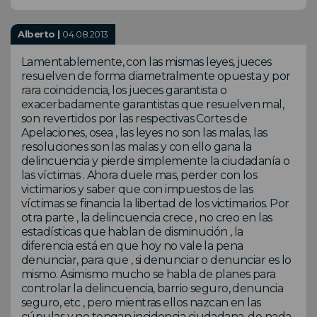
Alberto |
04.08.2013
Lamentablemente, con las mismas leyes, jueces
resuelven de forma diametralmente opuesta y por
rara coincidencia, los jueces garantista o
exacerbadamente garantistas que resuelven mal,
son revertidos por las respectivas Cortes de
Apelaciones, osea , las leyes no son las malas, las
resoluciones son las malas y con ello gana la
delincuencia y pierde simplemente la ciudadanía o
las víctimas . Ahora duele mas, perder con los
victimarios y saber que con impuestos de las
víctimas se financia la libertad de los victimarios. Por
otra parte , la delincuencia crece , no creo en las
estadísticas que hablan de disminución , la
diferencia está en que hoy no vale la pena
denunciar, para que , si denunciar o denunciar es lo
mismo. Asimismo mucho se habla de planes para
controlar la delincuencia, barrio seguro, denuncia
seguro, etc , pero mientras ellos nazcan en las
cúpulas y no tengan incidencia ciudadana, de nada