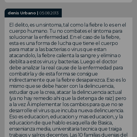
denis Urbano |
05.08.2013
El delito, es un sintoma, tal como la fiebre lo es en el
cuerpo humano. Tu no combates el sintoma para
solucionar la enfermedad. En el caso de la fiebre,
esta es una forma de lucha que tiene el cuerpo
para matar a las bacterias o virus que estan
atacandolo, la fiebre calienta la sangre y elimina o
deblita a estos virus y bacterias. Luego el doctor
debe analizar la real cause de la enfermedad para
combatirla y de esta forma se consigue
indirectamente que la fiebre desaparezca. Eso es lo
mismo que se debe hacer con la delincuencia,
estudiar que la crea, atacar la delincuencia actual
(ya no hay remedio ahi que la detenga de raiz) pero
a la vez Â implementar los cambios para que no se
desarrolle el virus que incuba nueva delincuencia.
Eso es educacion, educacion y mas educacion, y la
educacion de que hablo es aquella de Basica,
ensenianza media, universitaria tecnica que traiga
trabajos y salrios decentes. Las 10 familias duenias del