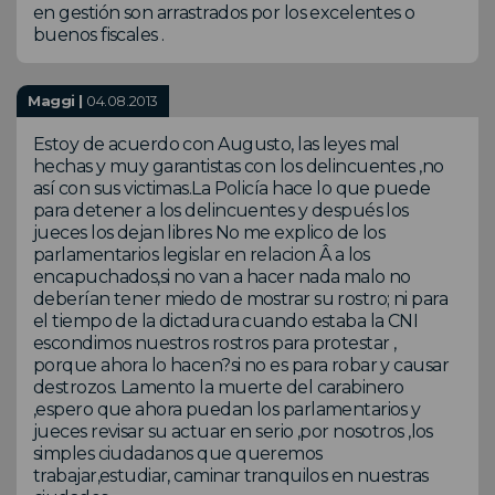
en gestión son arrastrados por los excelentes o
buenos fiscales .
Maggi |
04.08.2013
Estoy de acuerdo con Augusto, las leyes mal
hechas y muy garantistas con los delincuentes ,no
así con sus victimas.La Policía hace lo que puede
para detener a los delincuentes y después los
jueces los dejan libres No me explico de los
parlamentarios legislar en relacion Â a los
encapuchados,si no van a hacer nada malo no
deberían tener miedo de mostrar su rostro; ni para
el tiempo de la dictadura cuando estaba la CNI
escondimos nuestros rostros para protestar ,
porque ahora lo hacen?si no es para robar y causar
destrozos. Lamento la muerte del carabinero
,espero que ahora puedan los parlamentarios y
jueces revisar su actuar en serio ,por nosotros ,los
simples ciudadanos que queremos
trabajar,estudiar, caminar tranquilos en nuestras