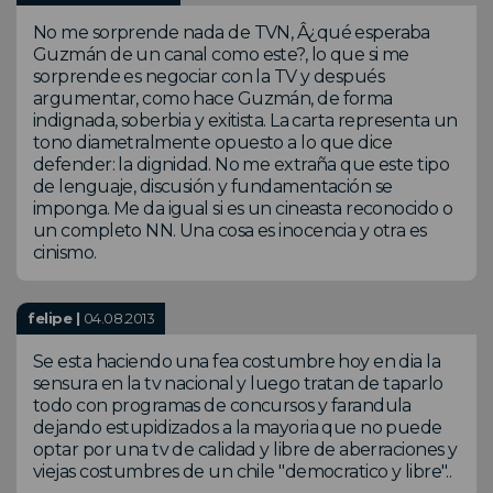
No me sorprende nada de TVN, Â¿qué esperaba
Guzmán de un canal como este?, lo que si me
sorprende es negociar con la TV y después
argumentar, como hace Guzmán, de forma
indignada, soberbia y exitista. La carta representa un
tono diametralmente opuesto a lo que dice
defender: la dignidad. No me extraña que este tipo
de lenguaje, discusión y fundamentación se
imponga. Me da igual si es un cineasta reconocido o
un completo NN. Una cosa es inocencia y otra es
cinismo.
felipe |
04.08.2013
Se esta haciendo una fea costumbre hoy en dia la
sensura en la tv nacional y luego tratan de taparlo
todo con programas de concursos y farandula
dejando estupidizados a la mayoria que no puede
optar por una tv de calidad y libre de aberraciones y
viejas costumbres de un chile "democratico y libre"..