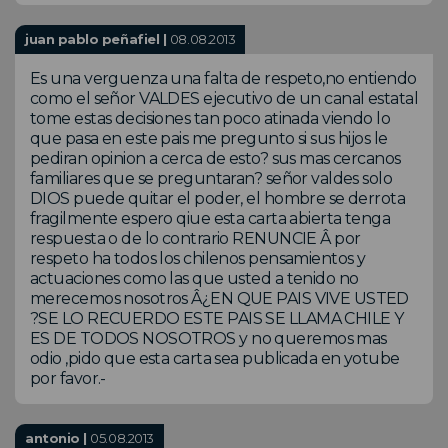
juan pablo peñafiel |
08.08.2013
Es una verguenza una falta de respeto,no entiendo
como el señor VALDES ejecutivo de un canal estatal
tome estas decisiones tan poco atinada viendo lo
que pasa en este pais me pregunto si sus hijos le
pediran opinion a cerca de esto? sus mas cercanos
familiares que se preguntaran? señor valdes solo
DIOS puede quitar el poder, el hombre se derrota
fragilmente espero qiue esta carta abierta tenga
respuesta o de lo contrario RENUNCIE Â por
respeto ha todos los chilenos pensamientos y
actuaciones como las que usted a tenido no
merecemos nosotros Â¿EN QUE PAIS VIVE USTED
?SE LO RECUERDO ESTE PAIS SE LLAMA CHILE Y
ES DE TODOS NOSOTROS y no queremos mas
odio ,pido que esta carta sea publicada en yotube
por favor.-
antonio |
05.08.2013