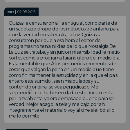
eat |
02.08.2013
Quizas la censuraron a "la antigua", como parte de
un sabotage propio de los metodos de antaño para
que la verdad no saliera Â a la luz. Quizas la
censuraron por que a esa hora el editor de
programas no tenia ni idea de lo que Nostalgia De
La Luz se trataba, y sin juicion ni sensibilidad le metio
cortes como a programa farandulero del medio día.
Es lamentable que Â los pequeños momentos de
cosas que valgan la pena en un medio que tiene
como fin mantener la estupidez y en la que el pais
entero esta sumido , sean maipulados y su
contenido original se vea perjudicado. Me
sorprendió que hubiesen dado este documental
por la tv abierta, ya era demasiado bueno para ser
verdad. Mejor apago la tele y me bajo por ahi
integramente el material o voy al cine si el bolsillo
me lo permite.