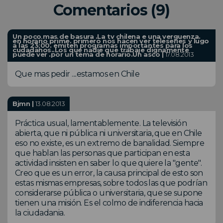
Comentarios (9)
Un poco mas de basura .La tv chilena e una verguenza.
en horario prime. primero nos hacen ver teleseries y lugo
a las 23;00. emiten programas importantes para los
cudadanos..Los que nadie que trabaje dignamente
puede ver .por un tema de horario.Un asco |
17.08.2013
Que mas pedir ....estamos en Chile
Bjmn |
13.08.2013
Práctica usual, lamentablemente. La televisión
abierta, que ni pública ni universitaria, que en Chile
eso no existe, es un extremo de banalidad. Siempre
que hablan las personas que participan en esta
actividad insisten en saber lo que quiere la "gente".
Creo que es un error, la causa principal de esto son
estas mismas empresas, sobre todos las que podrían
considerarse pública o universitaria, que se supone
tienen una misión. Es el colmo de indiferencia hacia
la ciudadania.