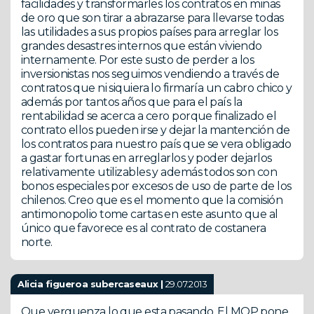
facilidades y transformarles los contratos en minas
de oro que son tirar a abrazarse para llevarse todas
las utilidades a sus propios países para arreglar los
grandes desastres internos que están viviendo
internamente. Por este susto de perder a los
inversionistas nos seguimos vendiendo a través de
contratos que ni siquiera lo firmaría un cabro chico y
además por tantos años que para el país la
rentabilidad se acerca a cero porque finalizado el
contrato ellos pueden irse y dejar la mantención de
los contratos para nuestro país que se vera obligado
a gastar fortunas en arreglarlos y poder dejarlos
relativamente utilizables y además todos son con
bonos especiales por excesos de uso de parte de los
chilenos. Creo que es el momento que la comisión
antimonopolio tome cartas en este asunto que al
único que favorece es al contrato de costanera
norte.
Alicia figueroa subercaseaux |
29.07.2013
Que verguenza lo que esta pasando. El MOP pone