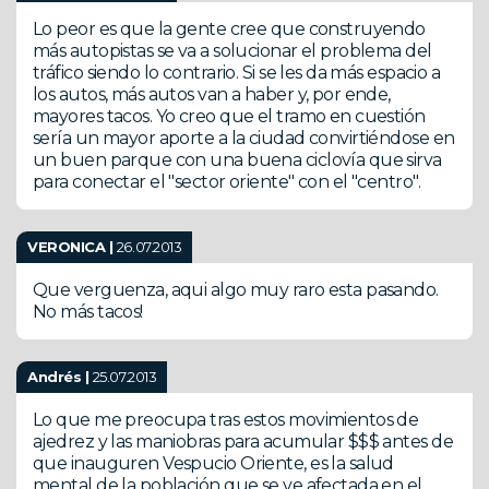
Lo peor es que la gente cree que construyendo
más autopistas se va a solucionar el problema del
tráfico siendo lo contrario. Si se les da más espacio a
los autos, más autos van a haber y, por ende,
mayores tacos. Yo creo que el tramo en cuestión
sería un mayor aporte a la ciudad convirtiéndose en
un buen parque con una buena ciclovía que sirva
para conectar el "sector oriente" con el "centro".
VERONICA |
26.07.2013
Que verguenza, aqui algo muy raro esta pasando.
No más tacos!
Andrés |
25.07.2013
Lo que me preocupa tras estos movimientos de
ajedrez y las maniobras para acumular $$$ antes de
que inauguren Vespucio Oriente, es la salud
mental de la población que se ve afectada en el