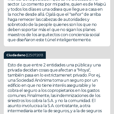
sector. Lo comento por mi padre, quien es de Maipú
y todos los días es una odisea que llegue a casa en
la noche desde allá. Ojalá que el "señor" de arriba
haga remecer las cabezas de autoridades y
sobretodo de la people quienes son los que no
deben soportar más el que no sigan los planes
maestros de los arquitectos con conciencia social
que diseñaron este túnel inteligentemente.
Ciudadano |
25.07.2013
Esto de que entre 2 entidades una pública y una
privada decidan cosas que afectan a "Moya",
también pasa en lo extrictamenet privado. Por ej,
una Sociedad Anónima toma un seguro por un
edificio en que no tiene interés asegurable y le
cobra el seguro a los copropietarios en los gastos
comunes. Finalmente, las indemnizaciones de los
siniestros los cobra la S.A. y no la comunidad. El
asunto involucra a la S.A. contratante, a otra
intermediaria ante la de seguros, y a la de seguros