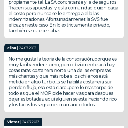
propiamente tal. La SA contratante y la de seguros
"hacen sus apuestas" y es la comunidad quien paga
el costo pero nunca se le entrega a ella las
indemnizaciones. Afortunadamenet la SVS fue
eficaz en este caso. En lo extrictamente privado,
también se cuece habas.
elisa |
24.07.2013
No me gusta la teoria de la conspiración, porque es
muy facil vender humo, pero obviamente acá hay
cosas raras. costanera norte una de las empresas
más chantas y que más roba a los chilenos está
metida en algo turbio....si se habilita costanera sur
pierden flujo, eso esta claro...pero lo mas torpe de
todo es que el MOP pide hacer vias para despues
dejarlas botadas...aqui alguien se esta haciendo rico
y los tacos los seguimos mamando todos
Victor |
24.07.2013