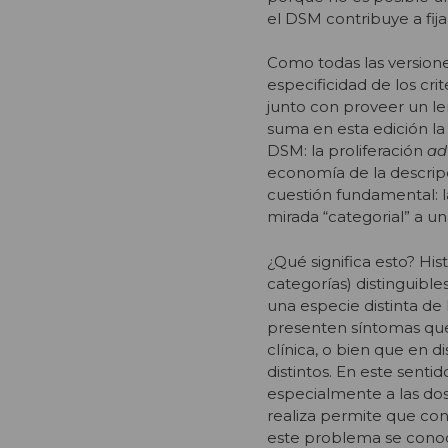
el DSM contribuye a fija
Como todas las versiones
especificidad de los crit
junto con proveer un le
suma en esta edición la
DSM: la proliferación
ad
economía de la descripc
cuestión fundamental: l
mirada “categorial” a un
¿Qué significa esto? Hi
categorías) distinguibl
una especie distinta de
presenten síntomas que
clínica, o bien que en 
distintos. En este senti
especialmente a las dos
realiza permite que co
este problema se conoc