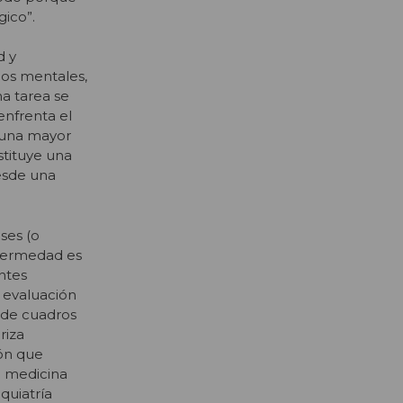
gico”.
d y
rnos mentales,
ha tarea se
enfrenta el
 una mayor
stituye una
desde una
ses (o
nfermedad es
ntes
 evaluación
 de cuadros
riza
ión que
n medicina
quiatría