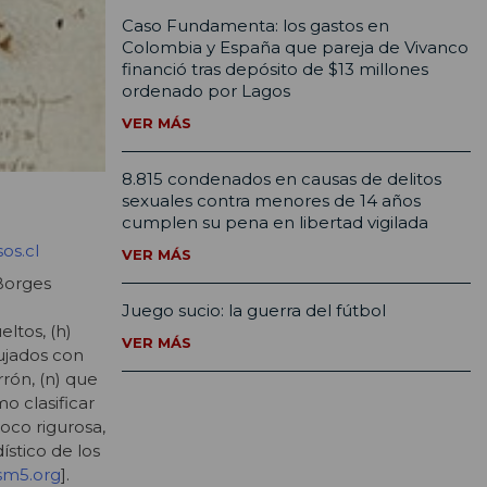
Caso Fundamenta: los gastos en
Colombia y España que pareja de Vivanco
financió tras depósito de $13 millones
ordenado por Lagos
VER MÁS
8.815 condenados en causas de delitos
sexuales contra menores de 14 años
cumplen su pena en libertad vigilada
os.cl
VER MÁS
 Borges
Juego sucio: la guerra del fútbol
eltos, (h)
VER MÁS
bujados con
rrón, (n) que
o clasificar
oco rigurosa,
stico de los
m5.org
].