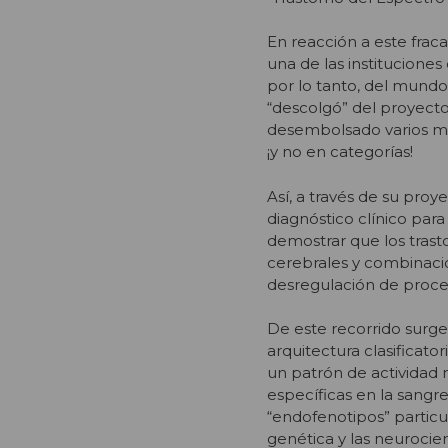
En reacción a este fra
una de las institucione
por lo tanto, del mundo
“descolgó” del proyecto
desembolsado varios mil
¡y no en categorías!
Así, a través de su proye
diagnóstico clínico para
demostrar que los trast
cerebrales y combinacion
desregulación de proce
De este recorrido surge
arquitectura clasificat
un patrón de actividad
específicas en la sang
“endofenotipos” particu
genética y las neurocie