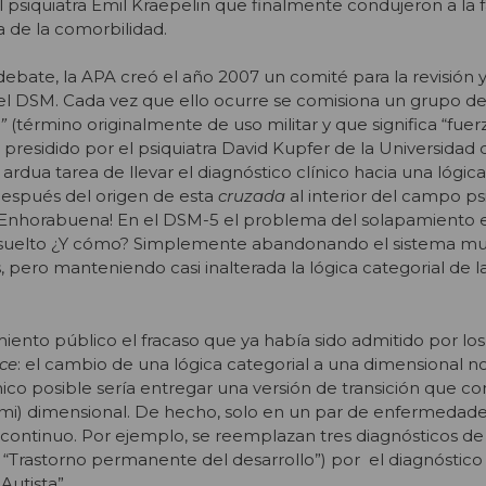
l psiquiatra Emil Kraepelin que finalmente condujeron a la f
a de la comorbilidad.
debate, la APA creó el año 2007 un comité para la revisión 
el DSM. Cada vez que ello ocurre se comisiona un grupo d
”
(término originalmente de uso militar y que significa “fuerz
presidido por el psiquiatra David Kupfer de la Universidad 
ardua tarea de llevar el diagnóstico clínico hacia una lógica
después del origen de esta
cruzada
al interior del campo psi
 ¡Enhorabuena! En el DSM-5 el problema del solapamiento e
uelto ¿Y cómo? Simplemente abandonando el sistema mult
 pero manteniendo casi inalterada la lógica categorial de l
imiento público el fracaso que ya había sido admitido por l
rce
: el cambio de una lógica categorial a una dimensional no
ico posible sería entregar una versión de transición que c
emi) dimensional. De hecho, solo en un par de enfermedade
ontinuo. Por ejemplo, se reemplazan tres diagnósticos de
y “Trastorno permanente del desarrollo”) por el diagnóstico
Autista”.