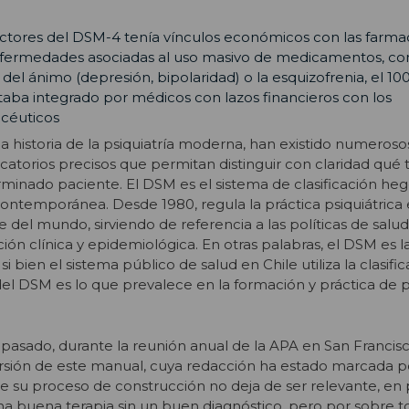
actores del DSM-4 tenía vínculos económicos con las farmac
nfermedades asociadas al uso masivo de medicamentos, co
el ánimo (depresión, bipolaridad) o la esquizofrenia, el 1
taba integrado por médicos con lazos financieros con los
acéuticos
a historia de la psiquiatría moderna, han existido numeroso
ficatorios precisos que permitan distinguir con claridad qué 
rminado paciente. El DSM es el sistema de clasificación h
a contemporánea. Desde 1980, regula la práctica psiquiátrica
del mundo, sirviendo de referencia a las políticas de salud 
ión clínica y epidemiológica. En otras palabras, el DSM es la
Y si bien el sistema público de salud en Chile utiliza la clasifi
del DSM es lo que prevalece en la formación y práctica de ps
 pasado, durante la reunión anual de la APA en San Francisc
ersión de este manual, cuya redacción ha estado marcada p
re su proceso de construcción no deja de ser relevante, en 
na buena terapia sin un buen diagnóstico, pero por sobre 