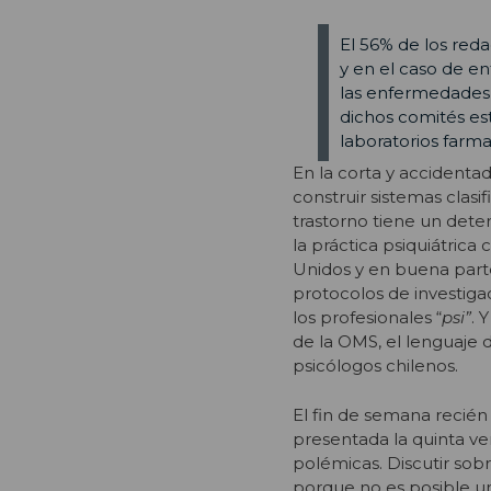
El 56% de los red
y en el caso de e
las enfermedades d
dichos comités es
laboratorios farm
En la corta y accidentad
construir sistemas clasi
trastorno tiene un dete
la práctica psiquiátric
Unidos y en buena parte 
protocolos de investigac
los profesionales “
psi”
. 
de la OMS, el lenguaje 
psicólogos chilenos.
El fin de semana recién
presentada la quinta v
polémicas. Discutir sob
porque no es posible u