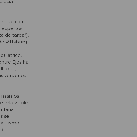
alacia
y redacción
e expertos
a de tarea”),
de Pittsburg.
quiátrico,
ntre Ejes ha
iaxial,
as versiones
os mismos
 sería viable
ombina
s se
 autismo
 de