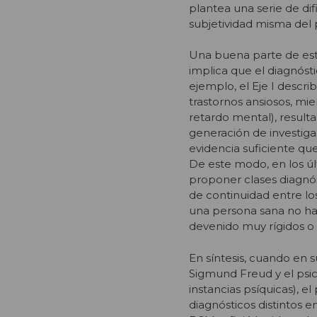
plantea una serie de di
subjetividad misma del 
Una buena parte de este 
implica que el diagnóst
ejemplo, el Eje I descri
trastornos ansiosos, mie
retardo mental), result
generación de investig
evidencia suficiente que
De este modo, en los úl
proponer clases diagnós
de continuidad entre l
una persona sana no hab
devenido muy rígidos o 
En síntesis, cuando en 
Sigmund Freud y el psic
instancias psíquicas), 
diagnósticos distintos e