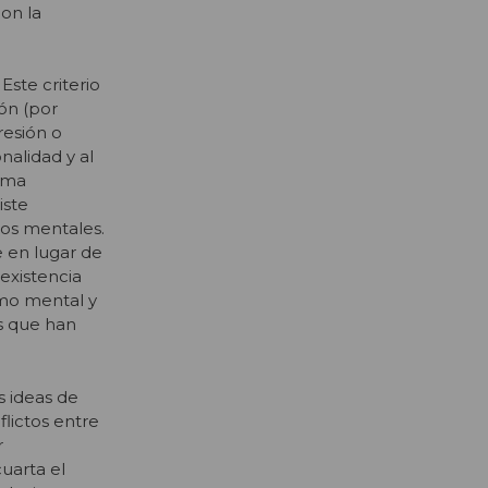
on la
Este criterio
ón (por
resión o
nalidad y al
tima
iste
nos mentales.
e en lugar de
existencia
rmo mental y
os que han
s ideas de
lictos entre
r
cuarta el