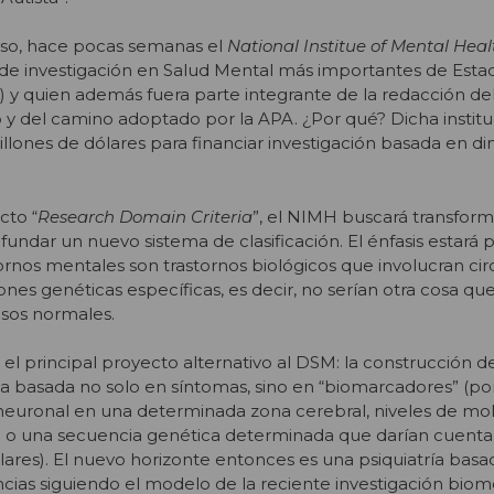
caso, hace pocas semanas el
National Institue of Mental Hea
s de investigación en Salud Mental más importantes de Esta
) y quien además fuera parte integrante de la redacción de
 y del camino adoptado por la APA. ¿Por qué? Dicha instit
lones de dólares para financiar investigación basada en 
cto “
Research Domain Criteria
”, el NIMH buscará transform
 fundar un nuevo sistema de clasificación. El énfasis estará
ornos mentales son trastornos biológicos que involucran cir
es genéticas específicas, es decir, no serían otra cosa que
sos normales.
 el principal proyecto alternativo al DSM: la construcción 
oria basada no solo en síntomas, sino en “biomarcadores” (po
 neuronal en una determinada zona cerebral, niveles de mo
re o una secuencia genética determinada que darían cuenta
lares). El nuevo horizonte entonces es una psiquiatría basa
ncias siguiendo el modelo de la reciente investigación bio