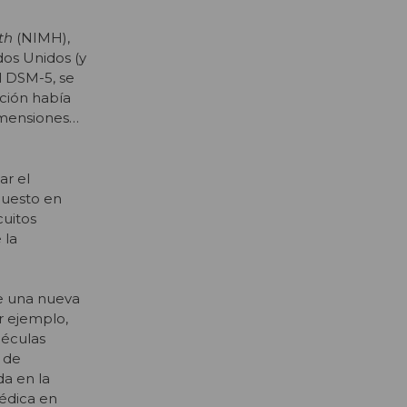
lth
(NIMH),
dos Unidos (y
l DSM-5, se
ución había
dimensiones…
ar el
 puesto en
cuitos
 la
de una nueva
r ejemplo,
léculas
 de
da en la
médica en