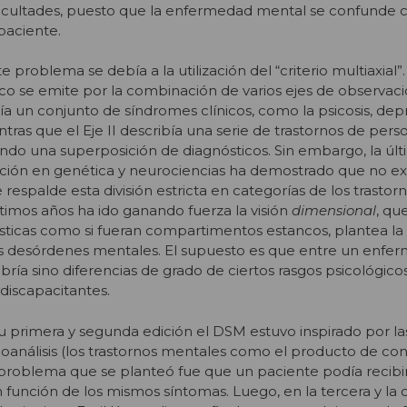
ficultades, puesto que la enfermedad mental se confunde c
paciente.
problema se debía a la utilización del “criterio multiaxial”. 
ico se emite por la combinación de varios ejes de observaci
bía un conjunto de síndromes clínicos, como la psicosis, dep
ntras que el Eje II describía una serie de trastornos de perso
ando una superposición de diagnósticos. Sin embargo, la úl
ación en genética y neurociencias ha demostrado que no ex
 respalde esta división estricta en categorías de los trastor
timos años ha ido ganando fuerza la visión
dimensional
, qu
ticas como si fueran compartimentos estancos, plantea la 
os desórdenes mentales. El supuesto es que entre un enfe
ría sino diferencias de grado de ciertos rasgos psicológic
discapacitantes.
su primera y segunda edición el DSM estuvo inspirado por la
oanálisis (los trastornos mentales como el producto de conf
el problema que se planteó fue que un paciente podía recibi
n función de los mismos síntomas. Luego, en la tercera y la 