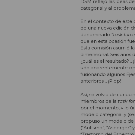
DSM reflejó las ideas de
categorial y al problem
En el contexto de este 
de una nueva edición d
denominado
“task force
que en esta ocasión fue 
Esta comisión asumió la 
dimensional. Seis años 
¿cuál es el resultado?…
sido aparentemente res
fusionando algunos Ejes,
anteriores… ¡Plop!
Así, se volvió de conoc
miembros de la
task fo
por el momento, y lo ún
modelo categorial y (s
propuso un modelo de c
(“Autismo”, “Asperger” 
“Trastorno del Espectro 