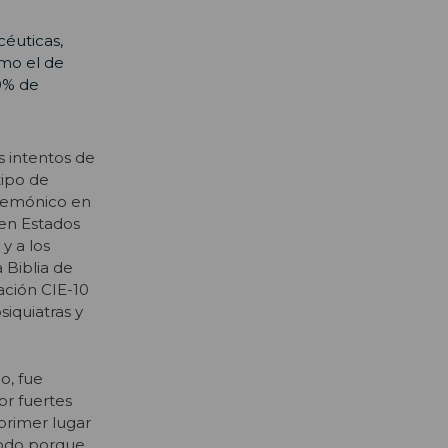
éuticas,
mo el de
00% de
s intentos de
tipo de
egemónico en
 en Estados
y a los
 Biblia de
cación CIE-10
iquiatras y
o, fue
or fuertes
primer lugar
todo porque