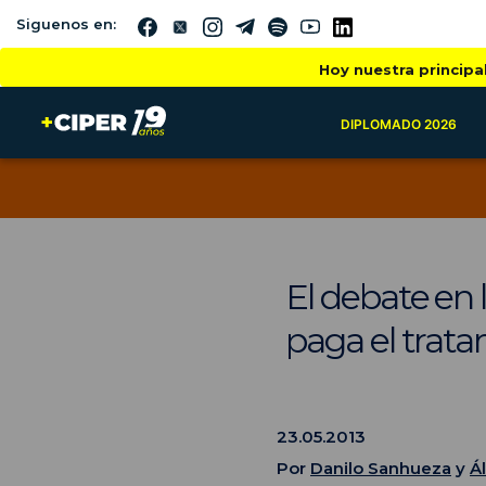
Siguenos en:
Hoy nuestra principa
DIPLOMADO 2026
El debate en l
paga el trat
23.05.2013
Por
Danilo Sanhueza
y
Á