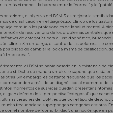
r –ni más ni menos- la barrera entre lo “normal” y lo “patoló
 anteriores, el objetivo del DSM-5 es mejorar la sensibilida
erios de clasificación en el diagnóstico clínico de los trasto
nguaje común a los profesionales de la salud mental. A dic
 intención de resolver uno de los problemas centrales que 
 infinitum
de categorías para el uso diagnóstico, buscando
ión clínica. Sin embargo, el centro de las polémicas lo con
a posibilidad de cambiar la lógica misma de clasificación, 
a “dimensional”.
stóricamente, el DSM se había basado en la existencia de cla
es entre sí. Dicho de manera simple, se supone que cada e
 las otras. Sin embargo, es bastante frecuente que los pacie
 corresponden a más de un diagnóstico al momento de la
distintos momentos de sus vidas puedan presentar síntomas
do, el gran defecto de la perspectiva “categorial” que caracte
 últimas versiones del DSM, es que por el tipo de descripc
n mucha frecuencia se superpongan categorías distintas. E
e con el nombre de “comorbilidad”, una noción que en psi