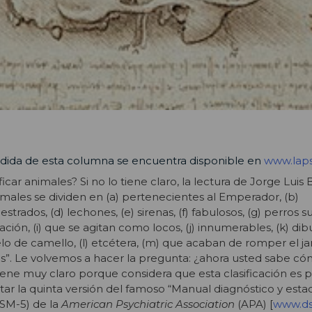
dida de esta columna se encuentra disponible en
www.laps
car animales? Si no lo tiene claro, la lectura de Jorge Luis
imales se dividen en (a) pertenecientes al Emperador, (b)
ados, (d) lechones, (e) sirenas, (f) fabulosos, (g) perros su
cación, (i) que se agitan como locos, (j) innumerables, (k) di
lo de camello, (l) etcétera, (m) que acaban de romper el ja
”. Le volvemos a hacer la pregunta: ¿ahora usted sabe cóm
tiene muy claro porque considera que esta clasificación es p
r la quinta versión del famoso “Manual diagnóstico y estadí
DSM-5) de la
American Psychiatric Association
(APA) [
www.ds