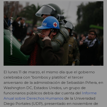
El lunes 11 de marzo, el mismo día que el gobierno
celebraba con “bombos y platillos” el tercer
aniversario de la administración de Sebastián Piñera, en
Washington DC, Estados Unidos, un grupo de
funcionarios públicos debía dar cuenta del
Informe
Anual sobre Derechos Humanos
de la Universidad
Diego Portales (UDP), presentado en noviembre de