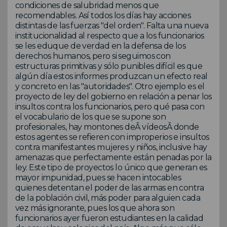
condiciones de salubridad menos que
recomendables. Así todos los días hay acciones
distintas de las fuerzas "del orden". Falta una nueva
institucionalidad al respecto que a los funcionarios
se les eduque de verdad en la defensa de los
derechos humanos, pero si seguimos con
estructuras primitivas y sólo punibles difícil es que
algún día estos informes produzcan un efecto real
y concreto en las "autoridades". Otro ejemplo es el
proyecto de ley del gobierno en relación a penar los
insultos contra los funcionarios, pero qué pasa con
el vocabulario de los que se supone son
profesionales, hay montones deÂ vídeosÂ donde
estos agentes se refieren con improperios e insultos
contra manifestantes mujeres y niños, inclusive hay
amenazas que perfectamente están penadas por la
ley. Este tipo de proyectos lo único que generan es
mayor impunidad, pues se hacen intocables
quienes detentan el poder de las armas en contra
de la población civil, más poder para alguien cada
vez más ignorante, pues los que ahora son
funcionarios ayer fueron estudiantes en la calidad