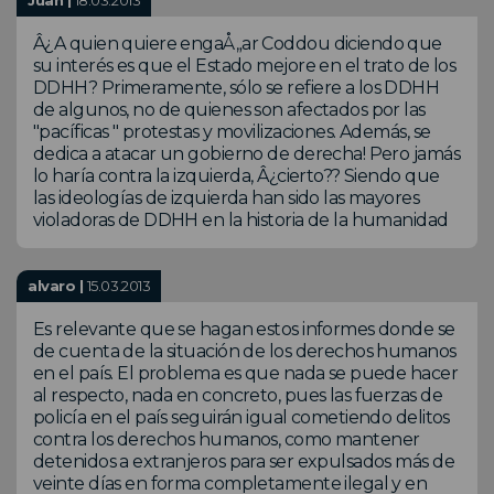
Â¿A quien quiere engaÅ„ar Coddou diciendo que
su interés es que el Estado mejore en el trato de los
DDHH? Primeramente, sólo se refiere a los DDHH
de algunos, no de quienes son afectados por las
"pacíficas " protestas y movilizaciones. Además, se
dedica a atacar un gobierno de derecha! Pero jamás
lo haría contra la izquierda, Â¿cierto?? Siendo que
las ideologías de izquierda han sido las mayores
violadoras de DDHH en la historia de la humanidad
alvaro |
15.03.2013
Es relevante que se hagan estos informes donde se
de cuenta de la situación de los derechos humanos
en el país. El problema es que nada se puede hacer
al respecto, nada en concreto, pues las fuerzas de
policía en el país seguirán igual cometiendo delitos
contra los derechos humanos, como mantener
detenidos a extranjeros para ser expulsados más de
veinte días en forma completamente ilegal y en