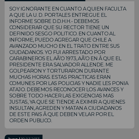
SOY IGNORANTE EN CUANTO A QUIEN FACULTA
A QUE LA U. D. PORTALES ENTREGUE EL
INFORME SOBRE D.D.H.H.- DEBEMOS
CONSIDERAR QUE SU RECTOR TIENE UN
DEFINIDO SESGO POLITICO. EN CUANTO AL
INFORME, PUEDO AGREGAR QUE CHILE A
AVANZADO MUCHO EN EL TRATO ENTRE SUS
CIUDADANOS. YO FUI ARRESTADO POR
CARABINEROS EL AÃ‘O 1973, AÃ‘O EN Â QUE EL
PRESIDENTE ERA SALVADOR ALLENDE. ME
GOLPEARON Y TORTURARON DURANTE
MUCHAS HORAS. ESTAS PRACTICAS ERAN
COMUNES POR LAS POLICIAS Y NADIE LES PONIA
ATAJO. DEBEMOS RECONOCER LOS AVANCES Y
SOBRE TODO HACER LAS EXIGENCIAS MAS
JUSTAS, YA QUE SE TIENDE A EXIMIR A QUIENES
INSULTAN, AGREDEN Y MATAN A CIUDADANOS
DE ESTE PAIS Â QUE DEBEN VELAR POR EL
ORDEN PUBLICO.
Juan |
18.03.2013