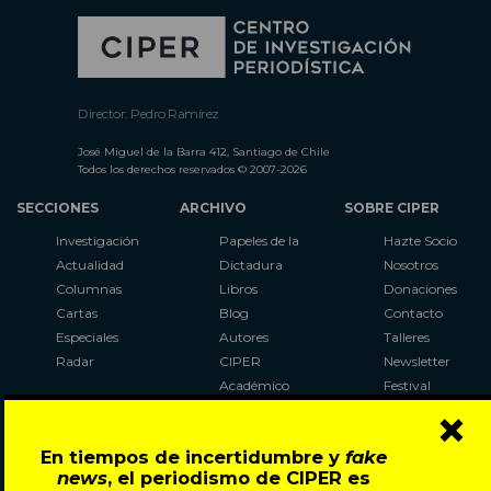
Director: Pedro Ramírez
José Miguel de la Barra 412, Santiago de Chile
Todos los derechos reservados © 2007-2026
SECCIONES
ARCHIVO
SOBRE CIPER
Investigación
Papeles de la
Hazte Socio
Actualidad
Dictadura
Nosotros
Columnas
Libros
Donaciones
Cartas
Blog
Contacto
Especiales
Autores
Talleres
Radar
CIPER
Newsletter
Académico
Festival
×
LaBot
Constituyente
En tiempos de incertidumbre y
fake
Al Plebiscito
news
, el periodismo de CIPER es
con CIPER