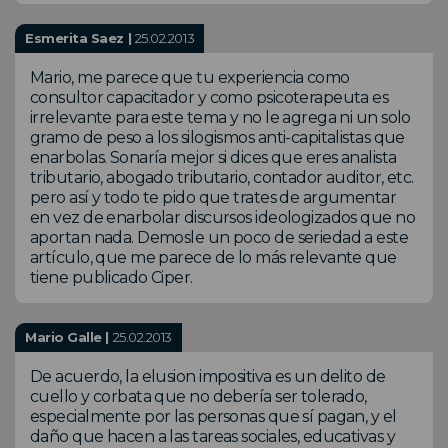
Esmerita Saez |
25.02.2013
Mario, me parece que tu experiencia como
consultor capacitador y como psicoterapeuta es
irrelevante para este tema y no le agrega ni un solo
gramo de peso a los silogismos anti-capitalistas que
enarbolas. Sonaría mejor si dices que eres analista
tributario, abogado tributario, contador auditor, etc.
pero así y todo te pido que trates de argumentar
en vez de enarbolar discursos ideologizados que no
aportan nada. Demosle un poco de seriedad a este
artículo, que me parece de lo más relevante que
tiene publicado Ciper.
Mario Galle |
25.02.2013
De acuerdo, la elusion impositiva es un delito de
cuello y corbata que no debería ser tolerado,
especialmente por las personas que sí pagan, y el
daño que hacen a las tareas sociales, educativas y