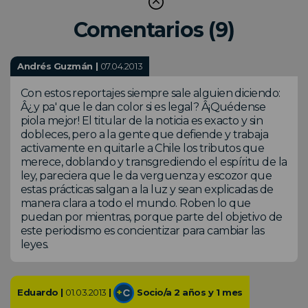
Comentarios (9)
Andrés Guzmán |
07.04.2013
Con estos reportajes siempre sale alguien diciendo:
Â¿y pa' que le dan color si es legal? Â¡Quédense
piola mejor! El titular de la noticia es exacto y sin
dobleces, pero a la gente que defiende y trabaja
activamente en quitarle a Chile los tributos que
merece, doblando y transgrediendo el espíritu de la
ley, pareciera que le da verguenza y escozor que
estas prácticas salgan a la luz y sean explicadas de
manera clara a todo el mundo. Roben lo que
puedan por mientras, porque parte del objetivo de
este periodismo es concientizar para cambiar las
leyes.
Eduardo |
01.03.2013
|
Socio/a 2 años y 1 mes