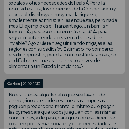
sociales y otras necesidades del país.Â Pero la
realidad es otra, los gobiernos de la Concertación y
el actual, distribuyen muy mal la riqueza,
simplemente administran las encuestas, pero nada
mas. El ejemplo es el Transantiago, un barril sin
fondo .... Â¿para eso quieren más plata? Â¿para
seguir manteniendo un sistema fracasado e
inviable? Â¿o quieren seguir tirando migajas a las
regiones con subsidios?Â Estimado, no comparto
evadir impuestos, pero tal como están las cosas, no
es difícil creer que es lo correcto en vez de
alimentar a un Estado ineficiente.Â
Carlos |
22.02.2013
No es que sea algo ilegal o que sea lavado de
dinero, sino que la idea es que esas empresas
paguen proporcionalmente lo mismo que pagan
las pymes para que todos jueguen con las mismas
condiciones, y de paso, para que con ese dinero se
costeen programas sociales y otras necesidades del