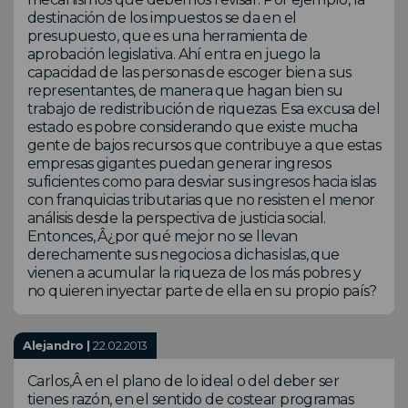
destinación de los impuestos se da en el
presupuesto, que es una herramienta de
aprobación legislativa. Ahí entra en juego la
capacidad de las personas de escoger bien a sus
representantes, de manera que hagan bien su
trabajo de redistribución de riquezas. Esa excusa del
estado es pobre considerando que existe mucha
gente de bajos recursos que contribuye a que estas
empresas gigantes puedan generar ingresos
suficientes como para desviar sus ingresos hacia islas
con franquicias tributarias que no resisten el menor
análisis desde la perspectiva de justicia social.
Entonces, Â¿por qué mejor no se llevan
derechamente sus negocios a dichas islas, que
vienen a acumular la riqueza de los más pobres y
no quieren inyectar parte de ella en su propio país?
Alejandro |
22.02.2013
Carlos,Â en el plano de lo ideal o del deber ser
tienes razón, en el sentido de costear programas