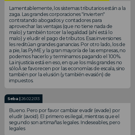
Lamentablemente, los sistemas tributarios están a la
zaga. Las grandes corporaciones "invierten"
contratando abogados y contadores para
aprovechar las ventajas (que no tiene nada de
malo) y también torcer la legalidad (ahí está lo
malo) y eludir el pago de tributos. Esas inversiones
les reditúan grandes ganancias. Por otro lado, los de
a pie, las PyME y la gran mayoría de las empresas, no
podemos hacerlo y terminamos pagando el 100%.
La injusticia está en eso, en que los más grandes no
sóloÂ se favorecen por las economías de escala, sino
también por la elusión (y también evasión) de
impuestos.
Seba |
26.02.2013
Bueno. Pero por favor cambiar evadir (evade) por
eludir (avoid). El primero es ilegal, mientras que el
segundo son artimañas legales. Indeseables, pero
legales