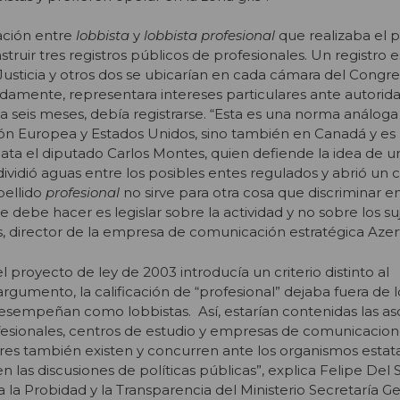
ación entre
lobbista
y
lobbista profesional
que realizaba el 
truir tres registros públicos de profesionales. Un registro e
Justicia y otros dos se ubicarían en cada cámara del Congres
amente, representara intereses particulares ante autorid
 seis meses, debía registrarse. “Esta es una norma análoga
nión Europea y Estados Unidos, sino también en Canadá y es 
elata el diputado Carlos Montes, quien defiende la idea de u
n dividió aguas entre los posibles entes regulados y abrió un
pellido
profesional
no sirve para otra cosa que discriminar e
e se debe hacer es legislar sobre la actividad y no sobre los su
, director de la empresa de comunicación estratégica Azer
proyecto de ley de 2003 introducía un criterio distinto al
gumento, la calificación de “profesional” dejaba fuera de lo
esempeñan como lobbistas. Así, estarían contenidas las as
fesionales, centros de estudio y empresas de comunicacione
ores también existen y concurren ante los organismos estat
n las discusiones de políticas públicas”, explica Felipe Del S
a la Probidad y la Transparencia del Ministerio Secretaría Ge