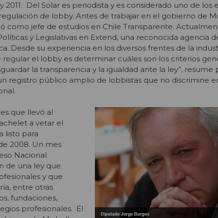
 2011. Del Solar es periodista y es considerado uno de los e
regulación de lobby. Antes de trabajar en el gobierno de M
 como jefe de estudios en Chile Transparente. Actualment
Políticas y Legislativas en Extend, una reconocida agencia d
. Desde su experiencia en los diversos frentes de la indust
regular el lobby es determinar cuáles son los criterios gen
guardar la transparencia y la igualdad ante la ley”, resume 
n registro público amplio de lobbistas que no discrimine e
onal.
es que llevó al
chelet a vetar el
 listo para
de 2008. Un mes
reso Nacional
n de una ley que
rofesionales y que
ía, entre otras
os, fundaciones,
egios profesionales. El