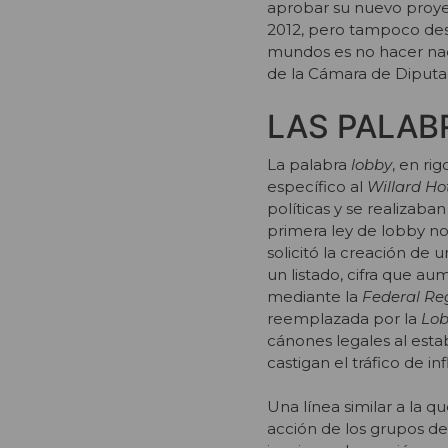
aprobar su nuevo proyec
2012, pero tampoco destr
mundos es no hacer nad
de la Cámara de Diputa
LAS PALAB
La palabra
lobby
, en ri
específico al
Willard Ho
políticas y se realizaba
primera ley de lobby n
solicitó la creación de 
un listado, cifra que au
mediante la
Federal Reg
reemplazada por la
Lobb
cánones legales al est
castigan el tráfico de in
Una línea similar a la 
acción de los grupos de 