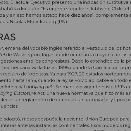
to. El actual Ejecutivo presentó una indicación sustitutiv
abó la discusión. “Es urgente regular el lobby en Chile, el
a y en eso hemos estado hace diez años”, complementa e
dos, Nicolás Monckeberg (RN).
RAS
gor, emana del vocablo inglés referido al vestíbulo de los hot
tel
de Washington, lugar donde ocurrían la mayoría de las 
n gestiones ante los congresistas. Dado lo extendido de la prá
orteamericana vio la luz en 1896 cuando la Cámara de Rep
un registro de lobbistas. Ya para 1927, 20 estados norteamer
mentó hasta 1946, cuando la ley se volvió aplicable en todo e
ulation of Lobbying act
. Se mantuvo vigente hasta 1995 c
ying Disclosure Act,
una nueva normativa que hizo más estr
ablecer un reglamento de conductas inapropiadas y tipos p
fluencias.
que adoptó, meses después, la naciente Unión Europea para r
interés ante las instancias continentales. Esos modelos reg