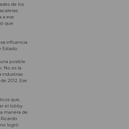
dades de los
acaleras:
a a ese
gó que
a influencia
e Estado.
 una posible
. No es la
 industrias
 de 2012. Ese
ticos que,
r el lobby.
 la manera de
r Ricardo
 no logró