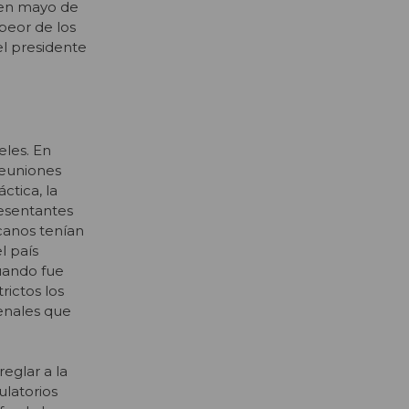
a en mayo de
 peor de los
l presidente
eles. En
reuniones
ctica, la
resentantes
icanos tenían
l país
uando fue
ictos los
enales que
eglar a la
ulatorios