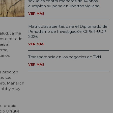
sexuales contra menores de 14 años
cumplen su pena en libertad vigilada
VER MÁS
Matrículas abiertas para el Diplomado de
Periodismo de Investigación CIPER-UDP
Salud, Jaime
2026
los diputados
es al
VER MÁS
orma,
arios
Transparencia en los negocios de TVN
VER MÁS
I pidieron
os sus
ero. Mañalich
n lobby muy
su propio
cio Urrutia