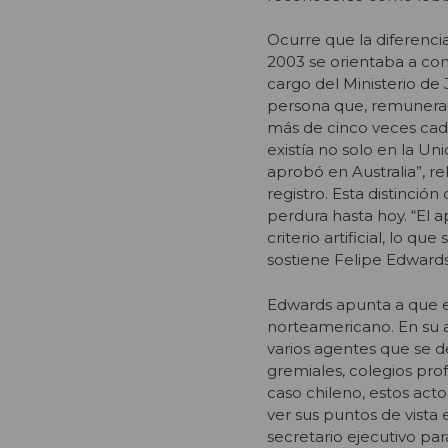
Ocurre que la diferenci
2003 se orientaba a cons
cargo del Ministerio de 
persona que, remunerad
más de cinco veces cada
existía no solo en la U
aprobó en Australia”, r
registro. Esta distinció
perdura hasta hoy. “El a
criterio artificial, lo qu
sostiene Felipe Edwards
Edwards apunta a que el 
norteamericano. En su ar
varios agentes que se d
gremiales, colegios pro
caso chileno, estos act
ver sus puntos de vista e
secretario ejecutivo par