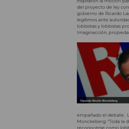
inspiraron la moción pa
del proyecto de ley co
gobierno de Ricardo Lag
legítimos ante autoridad
lobbistas y lobbistas p
Imaginacción, propieda
empañado el debate. Lo
Monckeberg: “Toda la di
reconocerse como lobbis