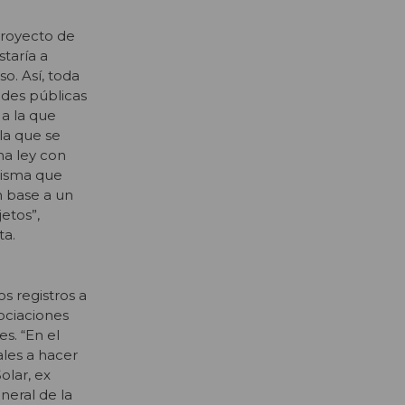
proyecto de
staría a
o. Así, toda
ades públicas
 a la que
la que se
na ley con
 cisma que
n base a un
jetos”,
ta.
s registros a
ociaciones
s. “En el
ales a hacer
olar, ex
neral de la