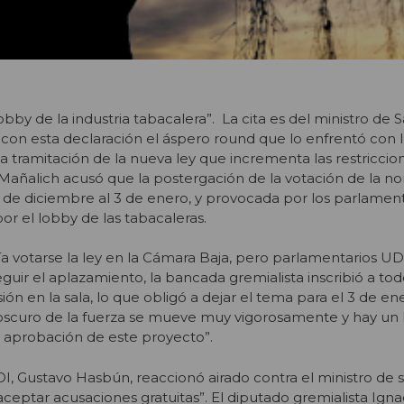
lobby de la industria tabacalera”. La cita es del ministro de 
con esta declaración el áspero round que lo enfrentó con 
a tramitación de la nueva ley que incrementa las restriccion
 Mañalich acusó que la postergación de la votación de la n
de diciembre al 3 de enero, y provocada por los parlament
por el lobby de las tabacaleras.
a votarse la ley en la Cámara Baja, pero parlamentarios UD
guir el aplazamiento, la bancada gremialista inscribió a tod
ón en la sala, lo que obligó a dejar el tema para el 3 de en
o oscuro de la fuerza se mueve muy vigorosamente y hay u
 aprobación de este proyecto”.
DI, Gustavo Hasbún, reaccionó airado contra el ministro de 
ceptar acusaciones gratuitas”. El diputado gremialista Igna