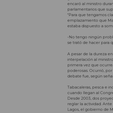
encaró al ministro duran
parlamentarios que sup
“Para que tengamos clar
emplazamiento que Maña
estaba dispuesto a some
-No tengo ningún probl
se trató de hacer para q
A pesar de la dureza en
interpelación al ministr
primera vez que ocurre.
poderosas. Ocurrió, por
debate fue, según señal
Tabacaleras, pesca e in
cuando llegan al Congre
Desde 2003, dos proyec
reglar la actividad. Ant
Lagos, el gobierno de M