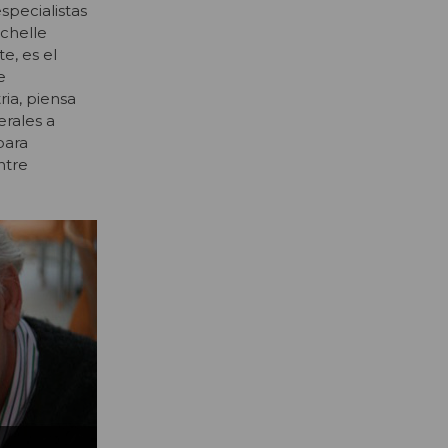
specialistas
ichelle
e, es el
e
ria, piensa
erales a
para
ntre