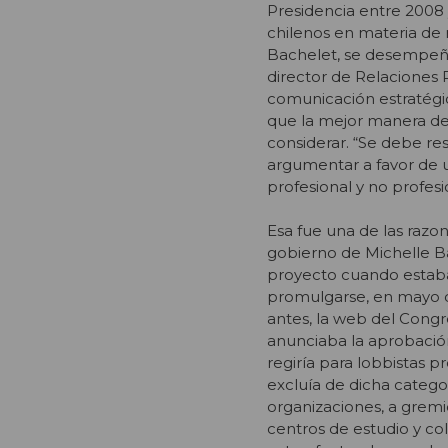
Presidencia entre 2008 y
chilenos en materia de 
Bachelet, se desempeñó
director de Relaciones 
comunicación estratégica
que la mejor manera de 
considerar. “Se debe res
argumentar a favor de u
profesional y no profesi
Esa fue una de las razon
gobierno de Michelle Ba
proyecto cuando estaba
promulgarse, en mayo 
antes, la web del Cong
anunciaba la aprobació
regiría para lobbistas p
excluía de dicha categor
organizaciones, a gremi
centros de estudio y col