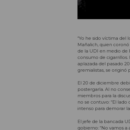
“Yo he sido víctima del 
Mañalich, quien coronó 
de la UDI en medio de l
consumo de cigarrillos.
aplazada del pasado 20 
gremialistas, se originó 
El 20 de diciembre debí
postergarla. Al no conse
miembros para la discusi
no se contuvo: “El lad
intenso para demorar la
El jefe de la bancada U
gobierno: “No vamos a a