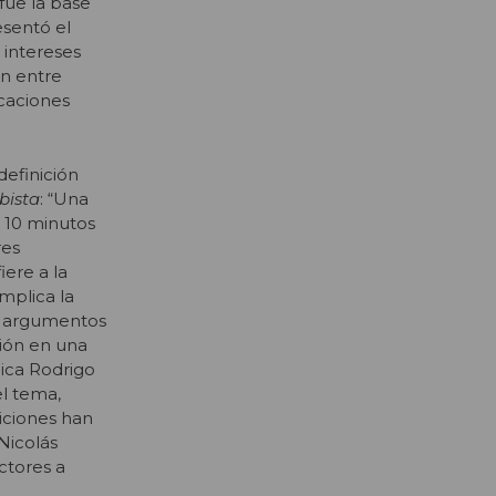
fue la base
esentó el
 intereses
ón entre
icaciones
definición
bista
: “Una
 10 minutos
res
iere a la
implica la
ar argumentos
ión en una
lica Rodrigo
l tema,
niciones han
Nicolás
ctores a