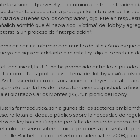
te la sesión del jueves 3 y lo conminó a entregar las identi
uestamente accedieron a proteger los intereses de las tab
idad de quienes son los comprados”, dijo. Fue en respuest
lich admitió que él había sido “víctima” del lobby y agre
terse a un proceso de “interpelación”:
ema en venir a informar con mucho detalle cómo es que es
ue yo no siguiera adelante con esta ley -dijo el secretario d
 el tono inicial, la UDI no ha promovido entre los diputados
o. La norma fue aprobada y el tema del lobby volvió al olvido
 Así ha sucedido en otras ocasiones con leyes que afectan a
 ejemplo, con la Ley de Pesca, también despachada a fines
a el diputado Carlos Montes (PS), “un picnic del lobby”.
dustria farmacéutica, son algunos de los sectores emblemá
so, reflotan el debate público sobre la necesidad de regula
tos de ley han naufragado por falta de acuerdo acerca de
e el nulo consenso sobre la inicial propuesta presentada po
ichelle Bachelet ejerció el veto presidencial en 2008, pero