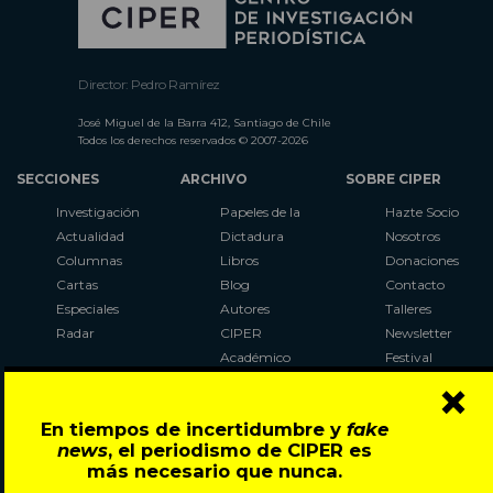
Director: Pedro Ramírez
José Miguel de la Barra 412, Santiago de Chile
Todos los derechos reservados © 2007-2026
SECCIONES
ARCHIVO
SOBRE CIPER
Investigación
Papeles de la
Hazte Socio
Actualidad
Dictadura
Nosotros
Columnas
Libros
Donaciones
Cartas
Blog
Contacto
Especiales
Autores
Talleres
Radar
CIPER
Newsletter
Académico
Festival
×
LaBot
Constituyente
En tiempos de incertidumbre y
fake
Al Plebiscito
news
, el periodismo de CIPER es
con CIPER
más necesario que nunca.