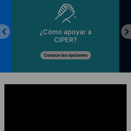
ómo apoyar a
Principios 
CIPER?
Lo que nos
onoce las opciones