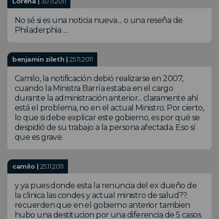
Lorena |
30.11.2011
No sé si es una noticia nueva.... o una reseña de
Philaderphia ....
benjamin zileth |
25.11.2011
Camilo, la notificación debió realizarse en 2007,
cuando la Ministra Barría estaba en el cargo
durante la administración anterior... claramente ahí
está el problema, no en el actual Ministro. Por cierto,
lo que si debe explicar este gobierno, es por qué se
despidió de su trabajo a la persona afectada. Eso sí
que es grave.
camilo |
25.11.2011
y ya pues donde esta la renuncia del ex dueño de
la clinica las condes y actual ministro de salud??.
recuerden que en el gobierno anterior tambien
hubo una destitucion por una diferencia de 5 casos