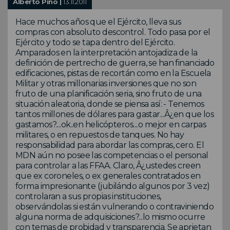
Alberto Pino |
13.11.2011
Hace muchos años que el Ejército, lleva sus
compras con absoluto descontrol. Todo pasa por el
Ejército y todo se tapa dentro del Ejército.
Amparados en la interpretación antojadiza de la
definición de pertrecho de guerra, se han financiado
edificaciones, pistas de recortán como en la Escuela
Militar y otras millonarias inversiones que no son
fruto de una planificación seria, sino fruto de una
situación aleatoria, donde se piensa así: - Tenemos
tantos millones de dólares para gastar...Â¿en que los
gastamos?....ok..en helicópteros....o mejor en carpas
militares, o en repuestos de tanques. No hay
responsabilidad para abordar las compras, cero. El
MDN aún no posee las competencias o el personal
para controlar a las FFAA. Claro, Â¿ustedes creen
que ex coroneles, o ex generales contratados en
forma impresionante (jubilándo algunos por 3 vez)
controlaran a sus propias instituciones,
observándolas si están vulnerando o contraviniendo
alguna norma de adquisiciones?...lo mismo ocurre
con temas de probidad y transparencia. Se aprietan