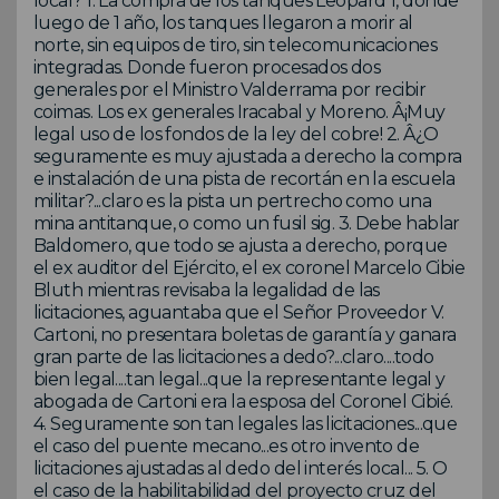
local? 1. La compra de los tanques Leopard 1, donde
luego de 1 año, los tanques llegaron a morir al
norte, sin equipos de tiro, sin telecomunicaciones
integradas. Donde fueron procesados dos
generales por el Ministro Valderrama por recibir
coimas. Los ex generales Iracabal y Moreno. Â¡Muy
legal uso de los fondos de la ley del cobre! 2. Â¿O
seguramente es muy ajustada a derecho la compra
e instalación de una pista de recortán en la escuela
militar?...claro es la pista un pertrecho como una
mina antitanque, o como un fusil sig. 3. Debe hablar
Baldomero, que todo se ajusta a derecho, porque
el ex auditor del Ejército, el ex coronel Marcelo Cibie
Bluth mientras revisaba la legalidad de las
licitaciones, aguantaba que el Señor Proveedor V.
Cartoni, no presentara boletas de garantía y ganara
gran parte de las licitaciones a dedo?...claro....todo
bien legal....tan legal...que la representante legal y
abogada de Cartoni era la esposa del Coronel Cibié.
4. Seguramente son tan legales las licitaciones...que
el caso del puente mecano...es otro invento de
licitaciones ajustadas al dedo del interés local... 5. O
el caso de la habilitabilidad del proyecto cruz del