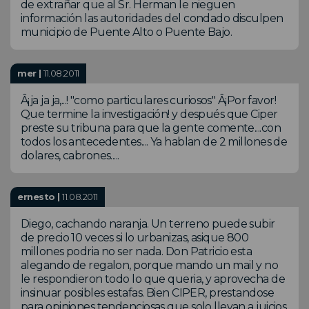
de extrañar que al Sr. Herman le nieguen
información las autoridades del condado disculpen
municipio de Puente Alto o Puente Bajo.
mer |
11.08.2011
Â¡ja ja ja,...! "como particulares curiosos" Â¡Por favor!
Que termine la investigación! y después que Ciper
preste su tribuna para que la gente comente....con
todos los antecedentes.... Ya hablan de 2 millones de
dolares, cabrones.....
ernesto |
11.08.2011
Diego, cachando naranja. Un terreno puede subir
de precio 10 veces si lo urbanizas, asique 800
millones podria no ser nada. Don Patricio esta
alegando de regalon, porque mando un mail y no
le respondieron todo lo que queria, y aprovecha de
insinuar posibles estafas. Bien CIPER, prestandose
para opiniones tendenciosas que solo llevan a juicios