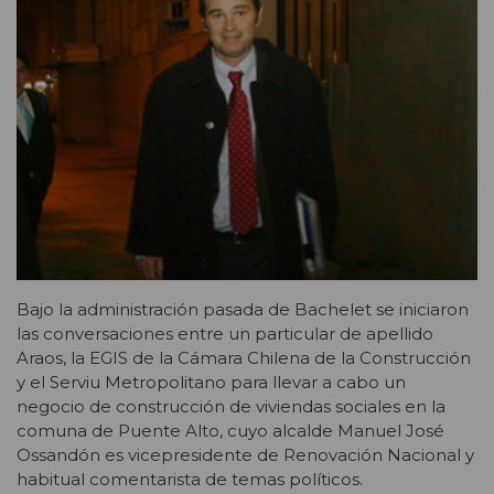
Bajo la administración pasada de Bachelet se iniciaron
las conversaciones entre un particular de apellido
Araos, la EGIS de la Cámara Chilena de la Construcción
y el Serviu Metropolitano para llevar a cabo un
negocio de construcción de viviendas sociales en la
comuna de Puente Alto, cuyo alcalde Manuel José
Ossandón es vicepresidente de Renovación Nacional y
habitual comentarista de temas políticos.