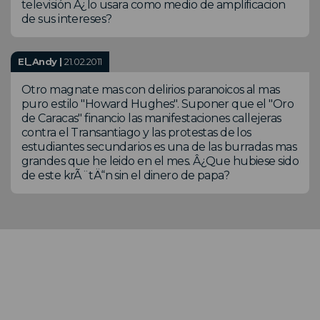
televisión Â¿lo usara como medio de amplificacion
de sus intereses?
El_Andy |
21.02.2011
Otro magnate mas con delirios paranoicos al mas
puro estilo "Howard Hughes". Suponer que el "Oro
de Caracas" financio las manifestaciones callejeras
contra el Transantiago y las protestas de los
estudiantes secundarios es una de las burradas mas
grandes que he leido en el mes. Â¿Que hubiese sido
de este krÃ¨tÄ“n sin el dinero de papa?