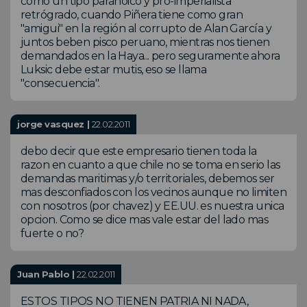
como un tipo paranoico y pro-imperialista
retrógrado, cuando Piñera tiene como gran
"amigui" en la región al corrupto de Alan García y
juntos beben pisco peruano, mientras nos tienen
demandados en la Haya... pero seguramente ahora
Luksic debe estar mutis, eso se llama
"consecuencia".
jorge vasquez |
22.02.2011
debo decir que este empresario tienen toda la
razon en cuanto a que chile no se toma en serio las
demandas maritimas y/o territoriales, debemos ser
mas desconfiados con los vecinos aunque no limiten
con nosotros (por chavez) y EE.UU. es nuestra unica
opcion. Como se dice mas vale estar del lado mas
fuerte o no?
Juan Pablo |
22.02.2011
ESTOS TIPOS NO TIENEN PATRIA NI NADA,