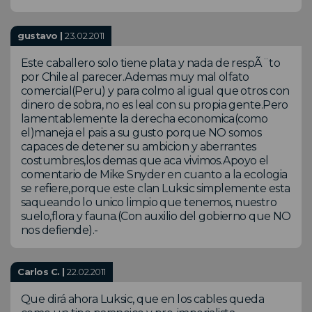
gustavo |
23.02.2011
Este caballero solo tiene plata y nada de respÃ¨to
por Chile al parecer.Ademas muy mal olfato
comercial(Peru) y para colmo al igual que otros con
dinero de sobra, no es leal con su propia gente.Pero
lamentablemente la derecha economica(como
el)maneja el pais a su gusto porque NO somos
capaces de detener su ambicion y aberrantes
costumbres,los demas que aca vivimos.Apoyo el
comentario de Mike Snyder en cuanto a la ecologia
se refiere,porque este clan Luksic simplemente esta
saqueando lo unico limpio que tenemos, nuestro
suelo,flora y fauna.(Con auxilio del gobierno que NO
nos defiende).-
Carlos C. |
22.02.2011
Que dirá ahora Luksic, que en los cables queda