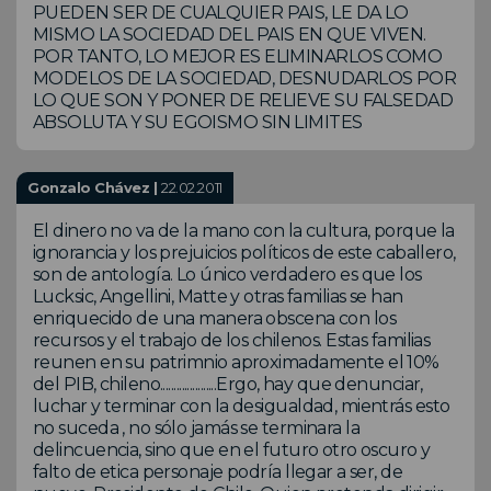
PUEDEN SER DE CUALQUIER PAIS, LE DA LO
MISMO LA SOCIEDAD DEL PAIS EN QUE VIVEN.
POR TANTO, LO MEJOR ES ELIMINARLOS COMO
MODELOS DE LA SOCIEDAD, DESNUDARLOS POR
LO QUE SON Y PONER DE RELIEVE SU FALSEDAD
ABSOLUTA Y SU EGOISMO SIN LIMITES
Gonzalo Chávez |
22.02.2011
El dinero no va de la mano con la cultura, porque la
ignorancia y los prejuicios políticos de este caballero,
son de antología. Lo único verdadero es que los
Lucksic, Angellini, Matte y otras familias se han
enriquecido de una manera obscena con los
recursos y el trabajo de los chilenos. Estas familias
reunen en su patrimnio aproximadamente el 10%
del PIB, chileno.....................Ergo, hay que denunciar,
luchar y terminar con la desigualdad, mientrás esto
no suceda , no sólo jamás se terminara la
delincuencia, sino que en el futuro otro oscuro y
falto de etica personaje podría llegar a ser, de