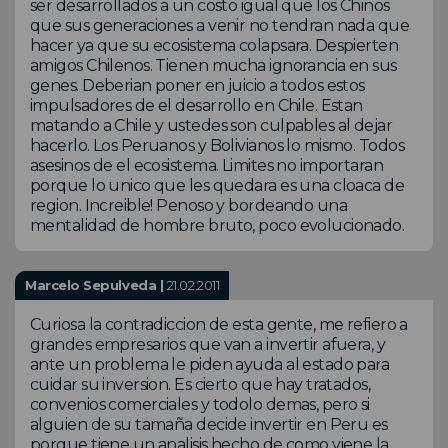
ser desarrollados a un costo igual que los Chinos
que sus generaciones a venir no tendran nada que
hacer ya que su ecosistema colapsara. Despierten
amigos Chilenos. Tienen mucha ignorancia en sus
genes. Deberian poner en juicio a todos estos
impulsadores de el desarrollo en Chile. Estan
matando a Chile y ustedes son culpables al dejar
hacerlo. Los Peruanos y Bolivianos lo mismo. Todos
asesinos de el ecosistema. Limites no importaran
porque lo unico que les quedara es una cloaca de
region. Increible! Penoso y bordeando una
mentalidad de hombre bruto, poco evolucionado.
Marcelo Sepulveda |
21.02.2011
Curiosa la contradiccion de esta gente, me refiero a
grandes empresarios que van a invertir afuera, y
ante un problema le piden ayuda al estado para
cuidar su inversion. Es cierto que hay tratados,
convenios comerciales y todolo demas, pero si
alguien de su tamaña decide invertir en Peru es
porque tiene un analisis hecho de como viene la