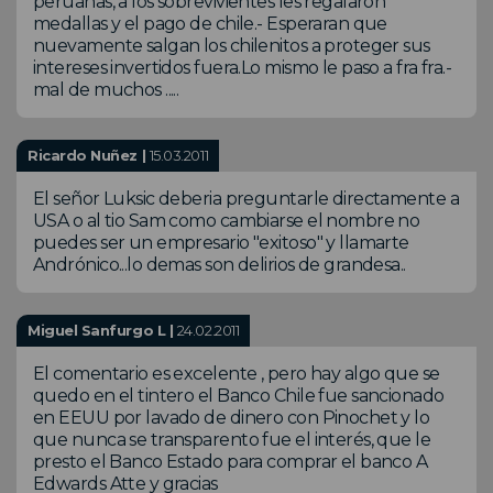
peruanas, a los sobrevivientes les regalaron
medallas y el pago de chile.- Esperaran que
nuevamente salgan los chilenitos a proteger sus
intereses invertidos fuera.Lo mismo le paso a fra fra.-
mal de muchos .....
Ricardo Nuñez |
15.03.2011
El señor Luksic deberia preguntarle directamente a
USA o al tio Sam como cambiarse el nombre no
puedes ser un empresario "exitoso" y llamarte
Andrónico...lo demas son delirios de grandesa..
Miguel Sanfurgo L |
24.02.2011
El comentario es excelente , pero hay algo que se
quedo en el tintero el Banco Chile fue sancionado
en EEUU por lavado de dinero con Pinochet y lo
que nunca se transparento fue el interés, que le
presto el Banco Estado para comprar el banco A
Edwards Atte y gracias