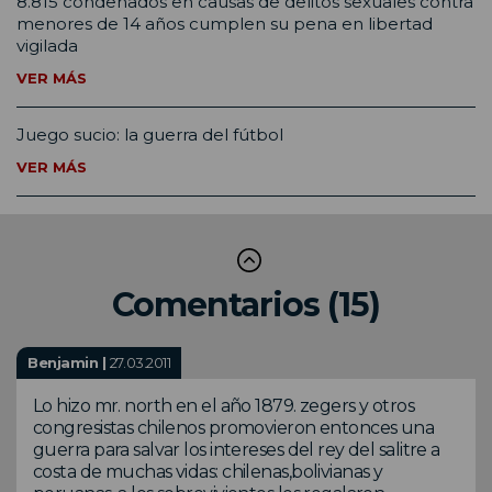
8.815 condenados en causas de delitos sexuales contra
menores de 14 años cumplen su pena en libertad
vigilada
VER MÁS
Juego sucio: la guerra del fútbol
VER MÁS
Comentarios (15)
Benjamin |
27.03.2011
Lo hizo mr. north en el año 1879. zegers y otros
congresistas chilenos promovieron entonces una
guerra para salvar los intereses del rey del salitre a
costa de muchas vidas: chilenas,bolivianas y