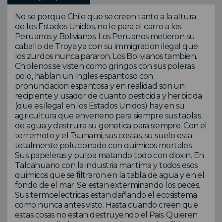
No se porque Chile que se creen tanto a la altura
de los Estados Unidos, no le para el carro a los
Peruanos y Bolivianos. Los Peruanos metieron su
caballo de Troya ya con su immigracion ilegal que
los zurdos nunca pararon. Los Bolivianos tambien.
Chiolenos se visten como gringos con sus poleras
polo, hablan un Ingles espantoso con
pronunciacion espantosa y en realidad son un
recipiente y usador de cuanto pesticida y herbicida
(que es ilegal en los Estados Unidos) hay en su
agricultura que enveneno para siempre sus tablas
de agua y destruira su genetica para siempre. Con el
terremoto y el Tsunami, sus costas, su suelo esta
totalmente polucionado con quimicos mortales.
Sus papeleras y pulpa matando todo con dioxin. En
Talcahuano con la industria maritima y todos esos
quimicos que se filtraron en la tabla de agua y en el
fondo de el mar. Se estan exterminando los peces.
Sus termoelectricas estan dañando el ecosistema
como nunca antes visto. Hasta cuando creen que
estas cosas no estan destruyendo el Pais. Quieren