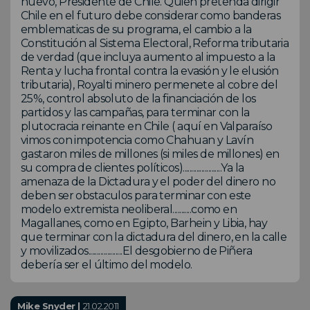
nuevo, Presidente de Chile. Quien pretenda dirigir
Chile en el futuro debe considerar como banderas
emblematicas de su programa, el cambio a la
Constitución al Sistema Electoral, Reforma tributaria
de verdad (que incluya aumento al impuesto a la
Renta y lucha frontal contra la evasión y le elusión
tributaria), Royalti minero permenete al cobre del
25%, control absoluto de la financiación de los
partidos y las campañas, para terminar con la
plutocracia reinante en Chile ( aquí en Valparaíso
vimos con impotencia como Chahuan y Lavín
gastaron miles de millones (si miles de millones) en
su compra de clientes políticos).......................Ya la
amenaza de la Dictadura y el poder del dinero no
deben ser obstaculos para terminar con este
modelo extremista neoliberal...........como en
Magallanes, como en Egipto, Barhein y Libia, hay
que terminar con la dictadura del dinero, en la calle
y movilizados....................El desgobierno de Piñera
debería ser el último del modelo.
Mike Snyder |
21.02.2011