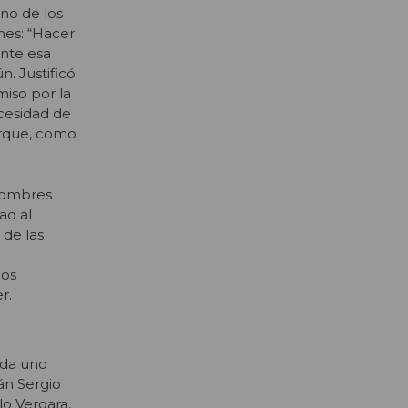
no de los
nes: “Hacer
ante esa
. Justificó
miso por la
cesidad de
orque, como
 hombres
ad al
 de las
nos
r.
cada uno
án Sergio
o Vergara,