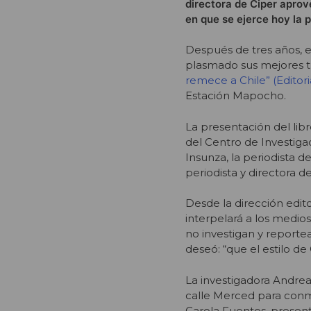
directora de Ciper aprov
en que se ejerce hoy la p
Después de tres años, e
plasmado sus mejores t
remece a Chile” (Editori
Estación Mapocho.
La presentación del libr
del Centro de Investiga
Insunza, la periodista 
periodista y directora d
Desde la dirección edito
interpelará a los medi
no investigan y report
deseó: “que el estilo de
La investigadora Andrea 
calle Merced para con
Carola Fuentes, presen