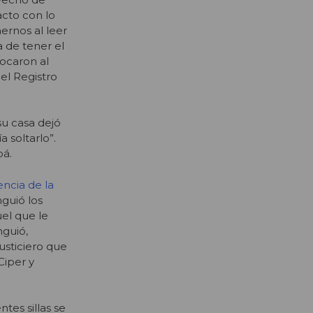
acto con lo
ernos al leer
a de tener el
tocaron al
el Registro
su casa dejó
 soltarlo”.
pá.
ncia de la
nguió los
uel que le
nguió,
usticiero que
Ciper y
ntes sillas se