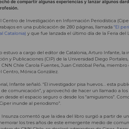
echó de compartir algunas experiencias y lanzar algunos dard
rofesión.
l Centro de Investigación en Información Periodística (Cipe
rabajos en una publicación de 280 páginas, llamada
“El pe
al Catalonia)
y que fue lanzada el último día de la Feria del L
o estuvo a cargo del editor de Catalonia, Arturo Infante, la 
ción y Publicaciones (CIP) de la Universidad Diego Portales
de CNN Chile Carola Fuentes, Juan Cristóbal Peña, miembro d
el Centro, Mónica González.
rial, Infante señaló. “El investigador pisa huevos… esta publ
os de comunicación”, y aprovechó de hacer un llamado a lo
ean desde el espacio seguro o desde los “amiguismos”. Com
 Ciper inunde al periodismo”.
Insunza comentó que la idea del libro surgió a partir de un
memorar los tres años de este emergente medio de comuni
tadora de CNN Chile, se declaró admiradora de Ciper. Apr