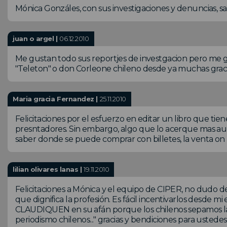
Mónica Gonzáles, con sus investigaciones y denuncias, sa
juan o argel |
06.12.2010
Me gustan todo sus reportjes de investgacion pero me g
"Teleton" o don Corleone chileno desde ya muchas grac
Maria gracia Fernandez |
25.11.2010
Felicitaciones por el esfuerzo en editar un libro que tie
presntadores. Sin embargo, algo que lo acerque mas au
saber donde se puede comprar con billetes, la venta on l
lilian olivares lanas |
19.11.2010
Felicitaciones a Mónica y el equipo de CIPER, no dudo de
que dignifica la profesión. Es fácil incentivarlos desde m
CLAUDIQUEN en su afán porque los chilenos sepamos la 
periodismo chilenos..." gracias y bendiciones para ustedes