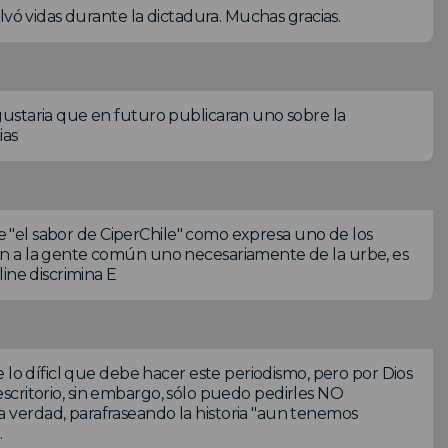
lvó vidas durante la dictadura. Muchas gracias.
ustaria que en futuro publicaran uno sobre la
ias
ne "el sabor de CiperChile" como expresa uno de los
n a la gente común uno necesariamente de la urbe, es
ine discrimina E
 lo díficl que debe hacer este periodismo, pero por Dios
i escritorio, sin embargo, sólo puedo pedirles NO
verdad, parafraseando la historia "aun tenemos
.