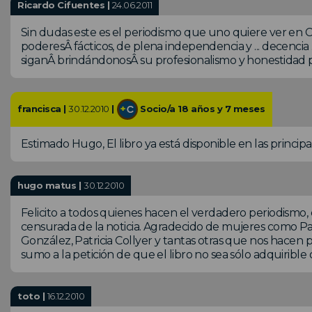
Ricardo Cifuentes |
24.06.2011
Sin dudas este es el periodismo que uno quiere ver en 
poderesÂ fácticos, de plena independencia y ... decencia .
siganÂ brindándonosÂ su profesionalismo y honestidad
francisca |
30.12.2010
|
Socio/a 18 años y 7 meses
Estimado Hugo, El libro ya está disponible en las principale
hugo matus |
30.12.2010
Felicito a todos quienes hacen el verdadero periodismo
censurada de la noticia. Agradecido de mujeres como Pa
González, Patricia Collyer y tantas otras que nos hacen 
sumo a la petición de que el libro no sea sólo adquirible o
toto |
16.12.2010