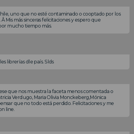
Chile, uno que no esté contaminado o cooptado por los
 Â Mis más sinceras felicitaciones y espero que
 por mucho tiempo más.
s librerías dle país. Slds
, ese que nos muestra la faceta menos comentada o
tricia Verdugo, Maria Olivia Monckeberg,Mónica
pensar que no todo está perdido. Felicitaciones y me
n line.