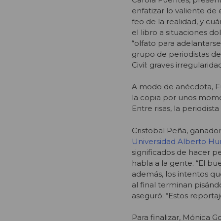
enfatizar lo valiente d
feo de la realidad, y c
el libro a situaciones d
“olfato para adelantars
grupo de periodistas de
Civil: graves irregularida
A modo de anécdota, Fue
la copia por unos momen
Entre risas, la periodis
Cristobal Peña, ganado
Universidad Alberto Hu
significados de hacer p
habla a la gente. “El bu
además, los intentos q
al final terminan pisánd
aseguró: “Estos reportaje
Para finalizar, Mónica Go