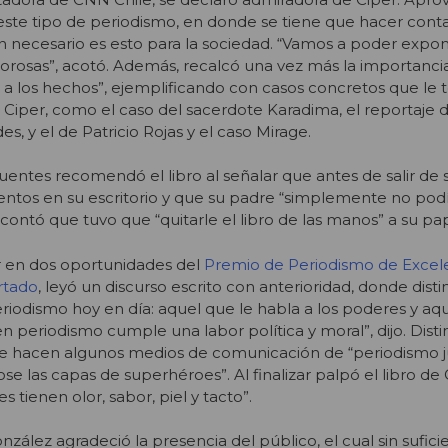
e este tipo de periodismo, en donde se tiene que hacer cont
uán necesario es esto para la sociedad. “Vamos a poder expon
olorosas”, acotó. Además, recalcó una vez más la importanci
e a los hechos”, ejemplificando con casos concretos que le 
 Ciper, como el caso del sacerdote Karadima, el reportaje d
des, y el de Patricio Rojas y el caso Mirage.
ntes recomendó el libro al señalar que antes de salir de 
tos en su escritorio y que su padre “simplemente no podía
ta contó que tuvo que “quitarle el libro de las manos” a su pa
r en dos oportunidades del
Premio de Periodismo de Excele
rtado
, leyó un discurso escrito con anterioridad, donde disti
eriodismo hoy en día: aquel que le habla a los poderes y aq
en periodismo cumple una labor política y moral”, dijo. Disti
ue hacen algunos medios de comunicación de “periodismo j
ose las capas de superhéroes”. Al finalizar palpó el libro de 
s tienen olor, sabor, piel y tacto”.
nzález agradeció la presencia del público, el cual sin suficie