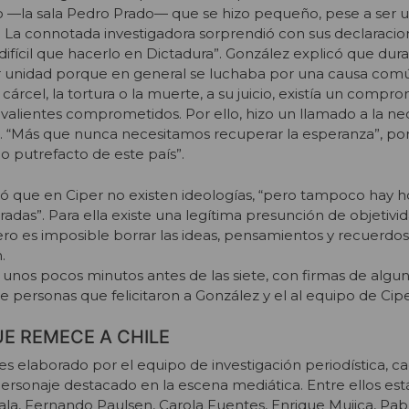
—la sala Pedro Prado— que se hizo pequeño, pese a ser u
. La connotada investigadora sorprendió con sus declaracio
ifícil que hacerlo en Dictadura”. González explicó que dur
unidad porque en general se luchaba por una causa común
cárcel, la tortura o la muerte, a su juicio, existía un compro
alientes comprometidos. Por ello, hizo un llamado a la ne
s. “Más que nunca necesitamos recuperar la esperanza”, p
lo putrefacto de este país”.
ó que en Ciper no existen ideologías, “pero tampoco hay
adas”. Para ella existe una legítima presunción de objetivid
ero es imposible borrar las ideas, pensamientos y recuerdos
.
ó unos pocos minutos antes de las siete, con firmas de algu
 personas que felicitaron a González y el al equipo de Cipe
UE REMECE A CHILE
ajes elaborado por el equipo de investigación periodística, 
rsonaje destacado en la escena mediática. Entre ellos est
a, Fernando Paulsen, Carola Fuentes, Enrique Mujica, Pabl