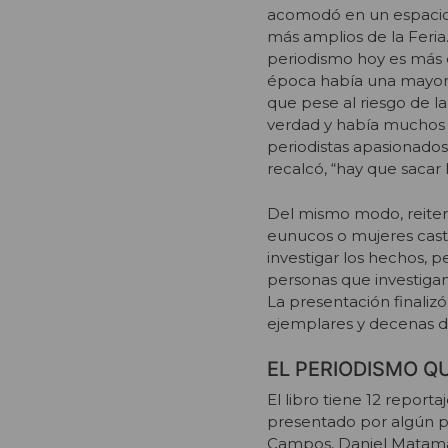
acomodó en un espacio 
más amplios de la Feria
periodismo hoy es más d
época había una mayor 
que pese al riesgo de la 
verdad y había muchos v
periodistas apasionado
recalcó, “hay que sacar 
Del mismo modo, reiter
eunucos o mujeres castr
investigar los hechos, p
personas que investigan
La presentación finaliz
ejemplares y decenas de
EL PERIODISMO Q
El libro tiene 12 report
presentado por algún pe
Campos, Daniel Matamal