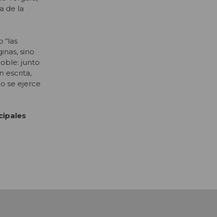
a de la
 “las
inas, sino
oble: junto
 escrita,
o se ejerce
cipales