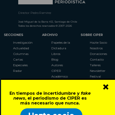
Director: Pedro Ramírez
José Miguel de la Barra 412, Santiago de Chile
Todos los derechos reservados © 2007-2026
SECCIONES
ARCHIVO
SOBRE CIPER
Investigación
Papeles de la
Hazte Socio
Actualidad
Dictadura
Nosotros
Columnas
Libros
Donaciones
Cartas
Blog
Contacto
Especiales
Autores
Talleres
Radar
CIPER
Newsletter
Académico
Festival
×
LaBot
Constituyente
En tiempos de incertidumbre y
fake
Al Plebiscito
news
, el periodismo de CIPER es
con CIPER
más necesario que nunca.
Síguenos en: