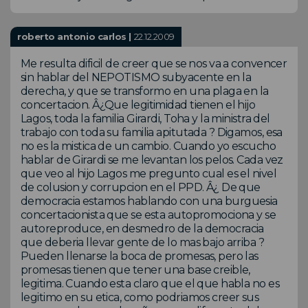
roberto antonio carlos |
22.12.2009
Me resulta dificil de creer que se nos va a convencer
sin hablar del NEPOTISMO subyacente en la
derecha, y que se transformo en una plaga en la
concertacion. Â¿Que legitimidad tienen el hijo
Lagos, toda la familia Girardi, Toha y la ministra del
trabajo con toda su familia apitutada ? Digamos, esa
no es la mistica de un cambio. Cuando yo escucho
hablar de Girardi se me levantan los pelos. Cada vez
que veo al hijo Lagos me pregunto cual es el nivel
de colusion y corrupcion en el PPD. Â¿ De que
democracia estamos hablando con una burguesia
concertacionista que se esta autopromociona y se
autoreproduce, en desmedro de la democracia
que deberia llevar gente de lo mas bajo arriba ?
Pueden llenarse la boca de promesas, pero las
promesas tienen que tener una base creible,
legitima. Cuando esta claro que el que habla no es
legitimo en su etica, como podriamos creer sus