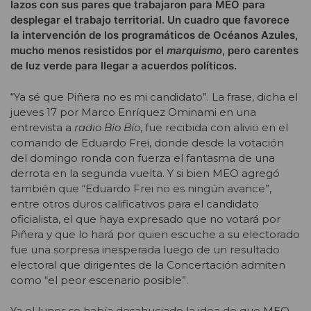
lazos con sus pares que trabajaron para MEO para
desplegar el trabajo territorial. Un cuadro que favorece
la intervención de los programáticos de Océanos Azules,
mucho menos resistidos por el
marquismo
, pero carentes
de luz verde para llegar a acuerdos políticos.
“Ya sé que Piñera no es mi candidato”. La frase, dicha el
jueves 17 por Marco Enríquez Ominami en una
entrevista a
radio Bío Bío
, fue recibida con alivio en el
comando de Eduardo Frei, donde desde la votación
del domingo ronda con fuerza el fantasma de una
derrota en la segunda vuelta. Y si bien MEO agregó
también que “Eduardo Frei no es ningún avance”,
entre otros duros calificativos para el candidato
oficialista, el que haya expresado que no votará por
Piñera y que lo hará por quien escuche a su electorado
fue una sorpresa inesperada luego de un resultado
electoral que dirigentes de la Concertación admiten
como “el peor escenario posible”.
Ya el lunes se había desahuciado la idea de que MEO