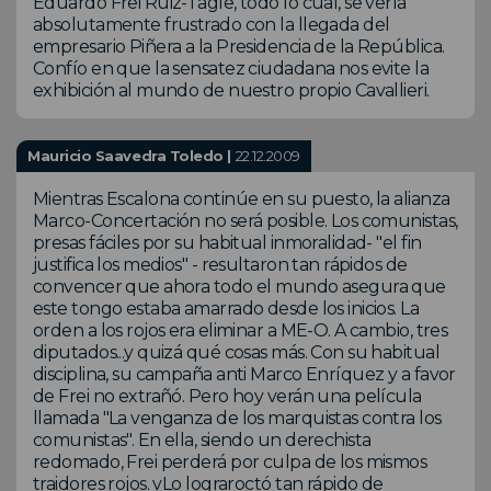
Eduardo Frei Ruiz-Tagle, todo lo cual, se vería
absolutamente frustrado con la llegada del
empresario Piñera a la Presidencia de la República.
Confío en que la sensatez ciudadana nos evite la
exhibición al mundo de nuestro propio Cavallieri.
Mauricio Saavedra Toledo |
22.12.2009
Mientras Escalona continúe en su puesto, la alianza
Marco-Concertación no será posible. Los comunistas,
presas fáciles por su habitual inmoralidad- "el fin
justifica los medios" - resultaron tan rápidos de
convencer que ahora todo el mundo asegura que
este tongo estaba amarrado desde los inicios. La
orden a los rojos era eliminar a ME-O. A cambio, tres
diputados...y quizá qué cosas más. Con su habitual
disciplina, su campaña anti Marco Enríquez y a favor
de Frei no extrañó. Pero hoy verán una película
llamada "La venganza de los marquistas contra los
comunistas". En ella, siendo un derechista
redomado, Frei perderá por culpa de los mismos
traidores rojos. vLo lograroctó tan rápido de