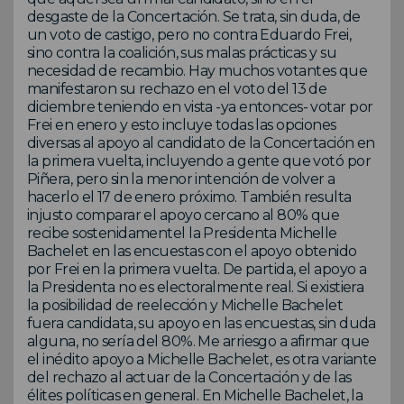
desgaste de la Concertación. Se trata, sin duda, de
un voto de castigo, pero no contra Eduardo Frei,
sino contra la coalición, sus malas prácticas y su
necesidad de recambio. Hay muchos votantes que
manifestaron su rechazo en el voto del 13 de
diciembre teniendo en vista -ya entonces- votar por
Frei en enero y esto incluye todas las opciones
diversas al apoyo al candidato de la Concertación en
la primera vuelta, incluyendo a gente que votó por
Piñera, pero sin la menor intención de volver a
hacerlo el 17 de enero próximo. También resulta
injusto comparar el apoyo cercano al 80% que
recibe sostenidamentel la Presidenta Michelle
Bachelet en las encuestas con el apoyo obtenido
por Frei en la primera vuelta. De partida, el apoyo a
la Presidenta no es electoralmente real. Si existiera
la posibilidad de reelección y Michelle Bachelet
fuera candidata, su apoyo en las encuestas, sin duda
alguna, no sería del 80%. Me arriesgo a afirmar que
el inédito apoyo a Michelle Bachelet, es otra variante
del rechazo al actuar de la Concertación y de las
élites políticas en general. En Michelle Bachelet, la