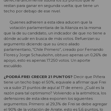
derecha difícilmente subirá los 5,5 puntos que le
restan para ganar en segunda vuelta; que tiene un
techo por debajo de ese nivel.
Quienes adhieren a esta idea aducen que la
votación parlamentaria de la Alianza es la misma
que la de su candidato, un indicador de que no tiene a
dónde acudir en busca de más votos. Refuerzan su
argumento diciendo que su único aliado
parlamentario, “Chile Primero”, creado por Fernando
Flores y Jorge Schaulsohn, obtuvo apenas un 0,26% de
apoyo, esto es apenas 17.250 votos. Un aporte
escuálido.
¿PODRÁ FREI CRECER 21 PUNTOS?
Decir que Piñera
tiene un techo bajo el 50%, equivale a afirmar que Frei
va a subir 21 puntos de aquí al 17 de enero. ¿Cuál es la
razón para tal optimismo? Volviendo a la aritmética, los
defensores de esta idea exponen los siguientes
argumentos. Primero: al 29,3% de Frei se debe agregar
el 90% de la votación de Arrate, esto es 5,6 puntos, lo