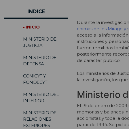
INDICE
Durante la investigació
- INICIO
coimas de los Mirage y 
acceso a la información
MINISTERIO DE
instituciones y personas
JUSTICIA
fueron remitidas tambié
posteriormente recordó a
MINISTERIO DE
de carácter público.
DEFENSA
Los ministerios de Jus
CONICYT Y
la investigación, los q
FONDECYT
Ministerio d
MINISTERIO DEL
INTERIOR
El 19 de enero de 2009 se
memorias y balances; nóm
MINISTERIO DE
accionistas y toda la do
RELACIONES
partir de 1994. Se pidi
EXTERIORES