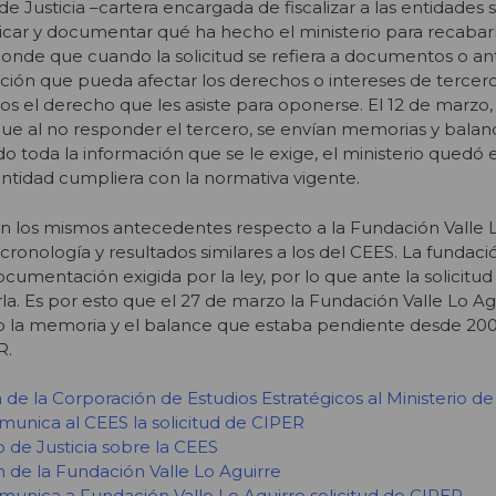
de Justicia –cartera encargada de fiscalizar a las entidades s
plicar y documentar qué ha hecho el ministerio para recabarl
ponde que cuando la solicitud se refiera a documentos o a
ón que pueda afectar los derechos o intereses de terceros
s el derecho que les asiste para oponerse. El 12 de marzo, 
ue al no responder el tercero, se envían memorias y balan
 toda la información que se le exige, el ministerio quedó 
 entidad cumpliera con la normativa vigente.
aron los mismos antecedentes respecto a la Fundación Valle L
cronología y resultados similares a los del CEES. La funda
ocumentación exigida por la ley, por lo que ante la solicitu
arla. Es por esto que el 27 de marzo la Fundación Valle Lo Ag
do la memoria y el balance que estaba pendiente desde 200
R.
 de la Corporación de Estudios Estratégicos al Ministerio de 
omunica al CEES la solicitud de CIPER
o de Justicia sobre la CEES
n de la Fundación Valle Lo Aguirre
comunica a Fundación Valle Lo Aguirre solicitud de CIPER