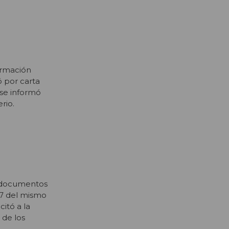
formación
có por carta
 se informó
rio.
 y documentos
 27 del mismo
citó a la
 de los