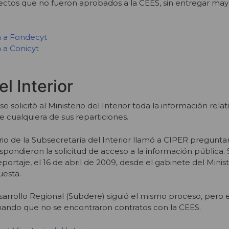
ctos que no fueron aprobados a la CEES, sin entregar may
n a Fondecyt
n a Conicyt
el Interior
 solicitó al Ministerio del Interior toda la información relat
e cualquiera de sus reparticiones.
io de la Subsecretaría del Interior llamó a CIPER pregunt
espondieron la solicitud de acceso a la información pública.
eportaje, el 16 de abril de 2009, desde el gabinete del Minis
uesta.
arrollo Regional (Subdere) siguió el mismo proceso, pero el
mando que no se encontraron contratos con la CEES.