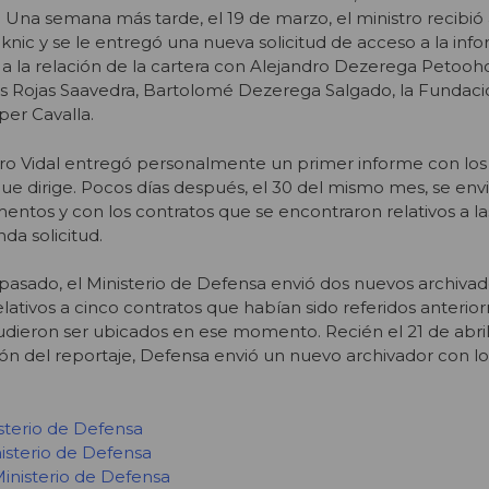
 Una semana más tarde, el 19 de marzo, el ministro recibió 
knic y se le entregó una nueva solicitud de acceso a la inf
 a la relación de la cartera con Alejandro Dezerega Petooh
s Rojas Saavedra, Bartolomé Dezerega Salgado, la Fundac
er Cavalla.
tro Vidal entregó personalmente un primer informe con los
 que dirige. Pocos días después, el 30 del mismo mes, se env
ntos y con los contratos que se encontraron relativos a l
da solicitud.
il pasado, el Ministerio de Defensa envió dos nuevos archiva
elativos a cinco contratos que habían sido referidos anterio
udieron ser ubicados en ese momento. Recién el 21 de abril,
ón del reportaje, Defensa envió un nuevo archivador con lo
isterio de Defensa
nisterio de Defensa
inisterio de Defensa