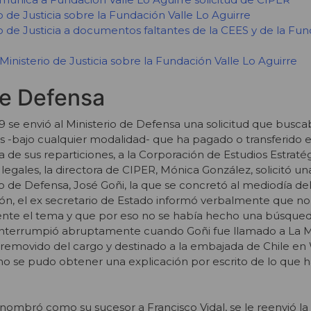
 de Justicia sobre la Fundación Valle Lo Aguirre
o de Justicia a documentos faltantes de la CEES y de la Fun
inisterio de Justicia sobre la Fundación Valle Lo Aguirre
de Defensa
9 se envió al Ministerio de Defensa una solicitud que busc
os -bajo cualquier modalidad- que ha pagado o transferido el
 de sus reparticiones, a la Corporación de Estudios Estratég
 legales, la directora de CIPER, Mónica González, solicitó un
o de Defensa, José Goñi, la que se concretó al mediodía del
ón, el ex secretario de Estado informó verbalmente que no
ente el tema y que por eso no se había hecho una búsque
e interrumpió abruptamente cuando Goñi fue llamado a La
 removido del cargo y destinado a la embajada de Chile en
o se pudo obtener una explicación por escrito de lo que 
nombró como su sucesor a Francisco Vidal, se le reenvió la 