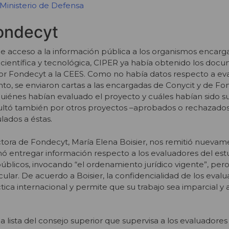
Ministerio de Defensa
ondecyt
de acceso a la información pública a los organismos encarg
 científica y tecnológica, CIPER ya había obtenido los doc
or Fondecyt a la CEES. Como no había datos respecto a eva
nto, se enviaron cartas a las encargadas de Conycit y de Fo
énes habían evaluado el proyecto y cuáles habían sido sus
ultó también por otros proyectos –aprobados o rechazados-
ulados a éstas.
ectora de Fondecyt, María Elena Boisier, nos remitió nuevam
inó entregar información respecto a los evaluadores del est
úblicos, invocando “el ordenamiento jurídico vigente”, pero 
ular. De acuerdo a Boisier, la confidencialidad de los eval
ica internacional y permite que su trabajo sea imparcial y 
 lista del consejo superior que supervisa a los evaluadores 