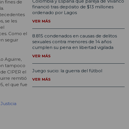
Colombia y España que pareja de Vivanco
in fines de
financió tras depósito de $13 millones
a.
ordenado por Lagos
ntecedentes
, se les
VER MÁS
el
ces. Como el
8.815 condenados en causas de delitos
en seguir
sexuales contra menores de 14 años
cumplen su pena en libertad vigilada
VER MÁS
o Aguirre,
ción tampoco
Juego sucio: la guerra del fútbol
d de CIPER el
uirre remitió
VER MÁS
5, el que fue
Justicia