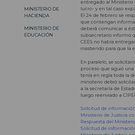
entregado al Ministerio 
lucro- y en tal caso ex
MINISTERIO DE
El 24 de febrero se res
HACIENDA
que contengan informaci
MINISTERIO DE
deberá comunicar a ésto
EDUCACIÓN
subsecretario informó q
CEES no había entregado
insistiendo para que la
En paralelo, se solicit
proceso que siguió una 
tenía en regla toda la d
ministerio debió solicit
a la secretaría de Esta
luego reenviado a CIPE
Solicitud de información
Ministerio de Justicia c
Respuesta del Ministeri
Solicitud de iniformació
Ministerio de Justicia 