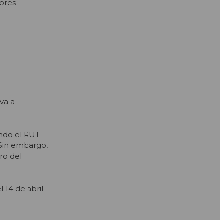
ores
iva a
ando el RUT
 Sin embargo,
tro del
 14 de abril