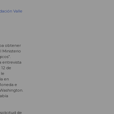
dación Valle
aba obtener
 Ministerio
icos”.
a entrevista
 12 de
 le
da en
 Moneda e
 Washington.
había
solicitud de