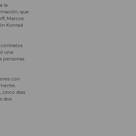
a la
ormación, que
off, Marcos
ión Konrad
 contratos
ió una
as personas
dores con
rmente.
 cinco días
s dos