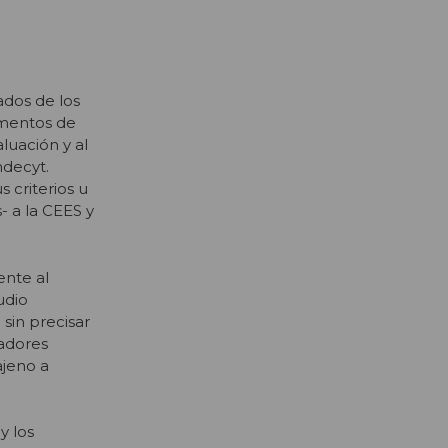
ados de los
umentos de
luación y al
ndecyt.
 criterios u
 a la CEES y
ente al
udio
sin precisar
uadores
ajeno a
y los