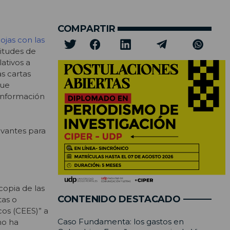
COMPARTIR
ojas con las
citudes de
ativos a
as cartas
que
 información
evantes para
 copia de las
CONTENIDO DESTACADO
tas o
cos (CEES)” a
Caso Fundamenta: los gastos en
no ha