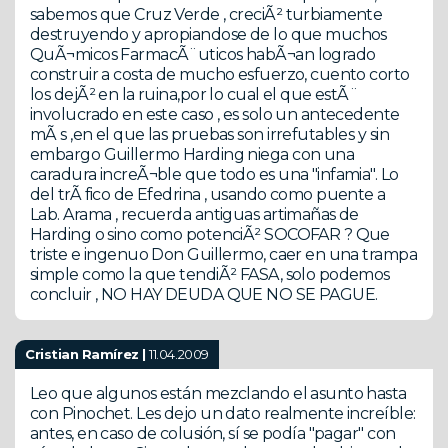
sabemos que Cruz Verde , creciÃ² turbiamente
destruyendo y apropiandose de lo que muchos
QuÃ¬micos FarmacÃ¨uticos habÃ¬an logrado
construir a costa de mucho esfuerzo, cuento corto
los dejÃ² en la ruina,por lo cual el que estÃ¨
involucrado en este caso , es solo un antecedente
mÃ s ,en el que las pruebas son irrefutables y sin
embargo Guillermo Harding niega con una
caradura increÃ¬ble que todo es una "infamia". Lo
del trÃ fico de Efedrina , usando como puente a
Lab. Arama , recuerda antiguas artimañas de
Harding o sino como potenciÃ² SOCOFAR ? Que
triste e ingenuo Don Guillermo, caer en una trampa
simple como la que tendiÃ² FASA, solo podemos
concluir , NO HAY DEUDA QUE NO SE PAGUE.
Cristian Ramírez |
11.04.2009
Leo que algunos están mezclando el asunto hasta
con Pinochet. Les dejo un dato realmente increíble:
antes, en caso de colusión, sí se podía "pagar" con