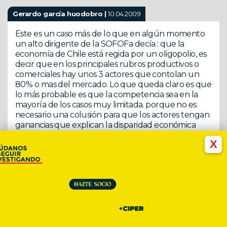
Gerardo garcía huodobro |
10.04.2009
Este es un caso más de lo que en algún momento
un alto dirigente de la SOFOFa decía : que la
economía de Chile está regida por un oligopolio, es
decir que en los principales rubros productivos o
comerciales hay unos 3 actores que contolan un
80% o mas del mercado. Lo que queda claro es que
lo más probable es que la competencia sea en la
mayoría de los casos muy limitada. porque no es
necesario una colusión para que los actores tengan
ganancias que explican la disparidad económica
vergonzosa que aún persiste en Chile después de
X
20 años de Concertación. Los clubes y redes sociales
pueden ser tan efectivas como las colusiones.
rene |
10.04.2009
La mafia de las cadenas de Farmacias (Ahumada,
Salco Brand, Cruz Verde) en que se coludieron para
subir los precios perjudicando al pueblo Chileno, los