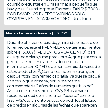
ocurrió preguntar en una Farmacia pequeña que
hay y cual fue mi sorpresa: Farmacia TANG: $ 7.000.-
POR FAVOR LOS PUERTO VARINOS SOLO
COMPREN EN LA FARMACIA TANG. Un saludo
Marcos Hernández Navarro |
15.04.2009
Durante el Invierno pasado, y mirando el listado de
lo remedios, está el FRENALER que tiene aumentos
sobre el 300% (TRECIENTOS POR CIENTO), para
que quede claro, y me pregunto: Â¿que pasa con la
gente que no tiene acceso a internet para
informarse con CIPER, que han comprado varios de
estos productos. Â¿Como nos indemnizarán?, con
descuentos?, con remedios gratis?, ya que se pagué
3 veces lo que costaba, por lo menos me
correspondería 2 años de remedios gratis....o no?
Ahora no es necesario que CV y SB asuman su
responsabilidad de manera tan "abierta" como lo
hizo FASA, solamente es cosa de pedirles el listado
de precios en algunas de las fechas que aparecen