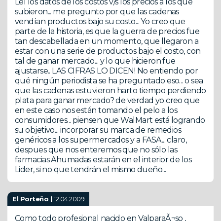
Leí los datos de los costos v/s los precios a los que
subieron... me pregunto por que las cadenas
vendían productos bajo su costo... Yo creo que
parte de la historia, es que la guerra de precios fue
tan descabellada en un momento, que llegaron a
estar con una serie de productos bajo el costo, con
tal de ganar mercado... y lo que hicieron fue
ajustarse.. LAS CIFRAS LO DICEN! No entiendo por
qué ningún periodista se ha preguntado eso... o sea
que las cadenas estuvieron harto tiempo perdiendo
plata para ganar mercado? de verdad yo creo que
en este caso nos están tomando el pelo a los
consumidores... piensen que WalMart está logrando
su objetivo... incorporar su marca de remedios
genéricos a los supermercados y a FASA... claro,
despues que nos enteremos que no sólo las
farmacias Ahumadas estarán en el interior de los
Lider, si no que tendrán el mismo dueño...
El Porteño |
12.04.2009
Como todo profesional nacido en ValparaÃ¬so ,