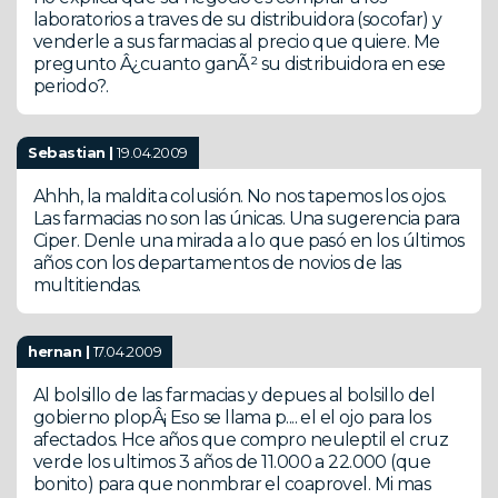
laboratorios a traves de su distribuidora (socofar) y
venderle a sus farmacias al precio que quiere. Me
pregunto Â¿cuanto ganÃ² su distribuidora en ese
periodo?.
Sebastian |
19.04.2009
Ahhh, la maldita colusión. No nos tapemos los ojos.
Las farmacias no son las únicas. Una sugerencia para
Ciper. Denle una mirada a lo que pasó en los últimos
años con los departamentos de novios de las
multitiendas.
hernan |
17.04.2009
Al bolsillo de las farmacias y depues al bolsillo del
gobierno plopÂ¡ Eso se llama p.... el el ojo para los
afectados. Hce años que compro neuleptil el cruz
verde los ultimos 3 años de 11.000 a 22.000 (que
bonito) para que nonmbrar el coaprovel. Mi mas