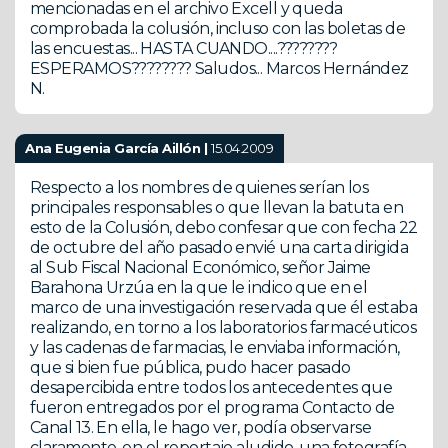
mencionadas en el archivo Excell y queda
comprobada la colusión, incluso con las boletas de
las encuestas... HASTA CUANDO....????????
ESPERAMOS???????? Saludos... Marcos Hernández
N.
Ana Eugenia García Aillón |
15.04.2009
Respecto a los nombres de quienes serían los
principales responsables o que llevan la batuta en
esto de la Colusión, debo confesar que con fecha 22
de octubre del año pasado envié una carta dirigida
al Sub Fiscal Nacional Económico, señor Jaime
Barahona Urzúa en la que le indico que en el
marco de una investigación reservada que él estaba
realizando, en torno a los laboratorios farmacéuticos
y las cadenas de farmacias, le enviaba información,
que si bien fue pública, pudo hacer pasado
desapercibida entre todos los antecedentes que
fueron entregados por el programa Contacto de
Canal 13. En ella, le hago ver, podía observarse
claramente, en el reportaje aludido, una fotografía