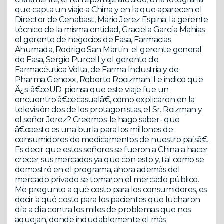
que capta un viaje a China y en la que aparecen el
Director de Cenabast, Mario Jerez Espina; la gerente
técnico de la misma entidad, Graciela García Mahias;
el gerente de negocios de Fasa, Farmacias
Ahumada, Rodrigo San Martín; el gerente general
de Fasa, Sergio Purcell y el gerente de
Farmacéutica Volta, de Farma Industria y de
Pharma Genexx, Roberto Rooizman. Le indico que
Â¿si â€œUD. piensa que este viaje fue un
encuentro â€œcasualâ€, como explicaron en la
televisión dos de los protagonistas, el Sr. Roizman y
el señor Jerez? Creemos-le hago saber- que
â€œesto es una burla para los millones de
consumidores de medicamentos de nuestro paísâ€.
Es decir que estos señores se fueron a China a hacer
crecer sus mercados ya que con esto y, tal como se
demostró en el programa, ahora además del
mercado privado se tomaron el mercado público.
Me pregunto a qué costo para los consumidores, es
decir a qué costo para los pacientes que lucharon
día a día contra los miles de problemas que nos
aquejan, donde indudablemente el más