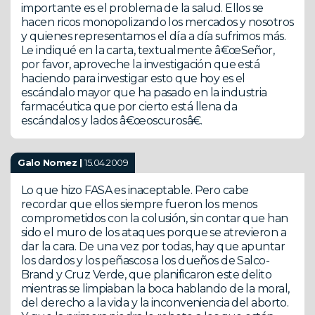
importante es el problema de la salud. Ellos se
hacen ricos monopolizando los mercados y nosotros
y quienes representamos el día a día sufrimos más.
Le indiqué en la carta, textualmente â€œSeñor,
por favor, aproveche la investigación que está
haciendo para investigar esto que hoy es el
escándalo mayor que ha pasado en la industria
farmacéutica que por cierto está llena da
escándalos y lados â€œoscurosâ€.
Galo Nomez |
15.04.2009
Lo que hizo FASA es inaceptable. Pero cabe
recordar que ellos siempre fueron los menos
comprometidos con la colusión, sin contar que han
sido el muro de los ataques porque se atrevieron a
dar la cara. De una vez por todas, hay que apuntar
los dardos y los peñascos a los dueños de Salco-
Brand y Cruz Verde, que planificaron este delito
mientras se limpiaban la boca hablando de la moral,
del derecho a la vida y la inconveniencia del aborto.