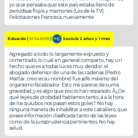
yo que pensaba que este país estaba lleno de
periodisas flojos y mamones (Los de la TV).
Felicitaciones Francisca, nuevamente.
Eduardo |
10.04.2009
|
Socio/a 2 años y 1 mes
Agregado a todo lo largamente expuesto y
comentado, lo cual en general comparto, hay un
hecho que es a todas luces muy decidor: el
abogado defensor de una de las cadenas (Pedro
Mattar, creo es su nombre) fue jefe máximo del
organismo fiscalizador. Esto me parece de suma
gravedad, y es algo que pocos han reparado. Â¿De
qué leyes de probidad hablamos tanto, si a la hora
de los quiubos nos pasan estos goles?. No hay
ninguna manera de inhabilitar a este caballero, que
posee información clasificada tanto de las leyes
como de la jurisprudencia pertinentes. No hay
salud.