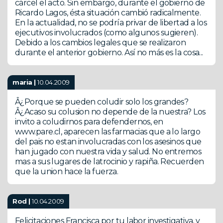
cárcel el acto. Sin embargo, durante el gobierno de
Ricardo Lagos, ésta situación cambió radicalmente.
En la actualidad, no se podría privar de libertad a los
ejecutivos involucrados (como algunos sugieren).
Debido a los cambios legales que se realizaron
durante el anterior gobierno. Así no más es la cosa...
maria |
10.04.2009
Â¿Porque se pueden coludir solo los grandes?
Â¿Acaso su colusion no depende de la nuestra? Los
invito a coludirnos para defendernos, en
www.pare.cl, aparecen las farmacias que a lo largo
del pais no estan involucradas con los asesinos que
han jugado con nuestra vida y salud. No entremos
mas a sus lugares de latrocinio y rapiña. Recuerden
que la union hace la fuerza.
Rod |
10.04.2009
Felicitaciones Francisca por tu labor investigativa, y