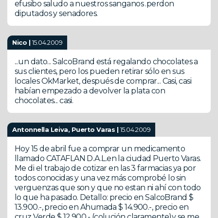
efusibo saludo a nuestros sanganos .perdon
diputados y senadores.
Nico |
15.04.2009
...un dato... SalcoBrand está regalando chocolates a
sus clientes, pero los pueden retirar sólo en sus
locales OkMarket, después de comprar... Casi, casi
habían empezado a devolver la plata con
chocolates... casi.
Antonnella Leiva, Puerto Varas |
15.04.2009
Hoy 15 de abril fue a comprar un medicamento
llamado CATAFLAN D.A.L.en la ciudad Puerto Varas.
Me di el trabajo de cotizar en las 3 farmacias ya por
todos conocidas y una vez más comprobé lo sin
verguenzas que son y que no estan ni ahí con todo
lo que ha pasado. Detallo: precio en SalcoBrand $
13.900.-, precio en Ahumada $ 14.900.-, precio en
cruz Verde $ 12.900.- (colución claramente)y se me