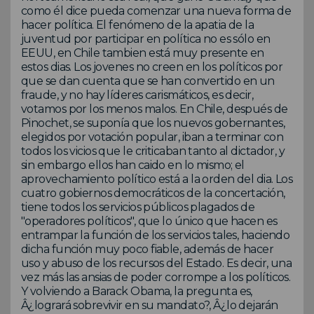
como él dice pueda comenzar una nueva forma de
hacer política. El fenómeno de la apatia de la
juventud por participar en política no es sólo en
EEUU, en Chile tambien está muy presente en
estos dias. Los jovenes no creen en los políticos por
que se dan cuenta que se han convertido en un
fraude, y no hay líderes carismáticos, es decir,
votamos por los menos malos. En Chile, después de
Pinochet, se suponía que los nuevos gobernantes,
elegidos por votación popular, iban a terminar con
todos los vicios que le criticaban tanto al dictador, y
sin embargo ellos han caido en lo mismo; el
aprovechamiento político está a la orden del dia. Los
cuatro gobiernos democráticos de la concertación,
tiene todos los servicios públicos plagados de
"operadores políticos", que lo único que hacen es
entrampar la función de los servicios tales, haciendo
dicha función muy poco fiable, además de hacer
uso y abuso de los recursos del Estado. Es decir, una
vez más las ansias de poder corrompe a los políticos.
Y volviendo a Barack Obama, la pregunta es,
Â¿logrará sobrevivir en su mandato?, Â¿lo dejarán