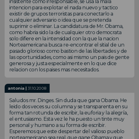
insistente como irresponsable, se usa la mala
intencion para explotar el nada nuevo y tactico
existir de grupos terroristas para conectarlo a
cualquier adversario o idea que se pretenda
suprimir o eliminar. La candidatura de Mr. Obama,
como habria sido la de cualquier otro democrata
solo difiere en la intensidad con la que la nacion
Norteamericana busca re-encontrar el sitial de un
pasado glorioso como bastion de las libertades y de
las oportunidades, como asi mismo un pais de gente
generosa y justa especialmente en lo que dice
relacion con los paises mas necesitados.
antonia |
31.10.2008
Saludos mr. Dinges. Sin duda que gana Obama. He
leido dos veces su columna y se transparenta en su
forma tan rotunda de escribir, la euforia y la alegría,
el entusiasmo. Esta vez le ha puesto un tinte muy
personal y humano a su forma de escribir.
Esperemos que este despertar del valioso pueblo
norteamericano sea real, que gane Obama,y que