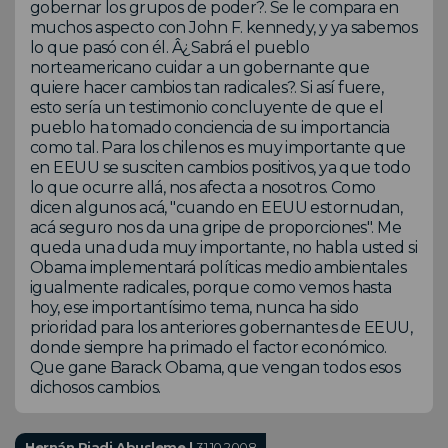
gobernar los grupos de poder?. Se le compara en
muchos aspecto con John F. kennedy, y ya sabemos
lo que pasó con él. Â¿Sabrá el pueblo
norteamericano cuidar a un gobernante que
quiere hacer cambios tan radicales?. Si así fuere,
esto sería un testimonio concluyente de que el
pueblo ha tomado conciencia de su importancia
como tal. Para los chilenos es muy importante que
en EEUU se susciten cambios positivos, ya que todo
lo que ocurre allá, nos afecta a nosotros. Como
dicen algunos acá, "cuando en EEUU estornudan,
acá seguro nos da una gripe de proporciones". Me
queda una duda muy importante, no habla usted si
Obama implementará políticas medio ambientales
igualmente radicales, porque como vemos hasta
hoy, ese importantísimo tema, nunca ha sido
prioridad para los anteriores gobernantes de EEUU,
donde siempre ha primado el factor económico.
Que gane Barack Obama, que vengan todos esos
dichosos cambios.
Hernán Riadi Abusleme |
31.10.2008