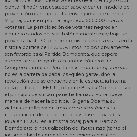
aumento en los nuevos votantes de entre 10 y 20 por
ciento. Ningún encuestador sabe crear un modelo de
proyección que captura tal envergadura de cambio.
Virginia, por ejemplo, ha registrado 500,000 nuevos
votantes. La participación de votantes negros en
algunos estados del sur (históricamente muy baja) se
proyecta hasta 90 por ciento-niveles nunca vistos en la
historia política de EE.UU. -. Estos indicios obviamente
son favorables al Partido Demócrata, que espera
aumentar sus mayorías en ambas cámaras del
Congreso también. Pero lo más importante, creo yo,
no es la carrera de caballos -quién gana-, sino la
revolución que se encuentra en la estructura interna
de la política de EE.UU., o lo que Barack Obama desde
el principio de su campaña ha llamado «una nueva
manera de hacer la política.» Si gana Obama, su
victoria se reflejará en tres cambios históricos: la
recuperación de la clase media y clase trabajadora
(que en EE.UU. es la misma cosa) para el Partido
Demócrata; la neutralización del factor raza (tanto el
racismo abierto como el resentimiento racial de