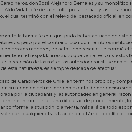
 Carabineros, don José Alejandro Bernales y su monolítico 
ldo Vidal -jefe de la escolta presidencial- y las posterior
o, el cual terminó con el relevo del destacado oficial, en c
.
mente la buena fe con que pudo haber actuado en este ep
abineros, pero por el contrario, cuando miembros instituci
a en errores menores, en actos innecesarios, se correrá el 
ente en el respaldo irrestricto que van a recibir si éstos l
ue la reacción de las más altas autoridades institucionales, p
 de esta naturaleza, es siempre delicada de efectuar.
caso de Carabineros de Chile, en términos propios y compar
r en su modo de actuar, pero no exenta de perfeccionismo.
orada por la ciudadanía y las autoridades en general, razón 
iembros incurre en alguna dificultad de procedimiento, lo
r conforme la situación lo amerita, más allá de todo espo
ale para cualquier otra situación en el ámbito político o p