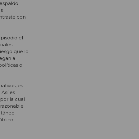
respaldo
es
ontraste con
isodio el
onales
riesgo que lo
legan a
olíticas o
ativos, es
 Así es
por la cual
 razonable
ntáneo
úblico-