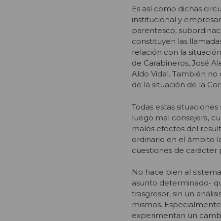
Es así como dichas circ
institucional y empresa
parentesco, subordinació
constituyen las llamada
relación con la situaci
de Carabineros, José Ale
Aldo Vidal. También no d
de la situación de la Co
Todas estas situaciones
luego mal consejera, cu
malos efectos del resul
ordinario en el ámbito 
cuestiones de carácter p
No hace bien al sistema
asunto determinado- que
trasgresor, sin un anál
mismos. Especialmente d
experimentan un cambio 