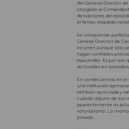
del General Director de
otorgado al Comandante A
derivaciones del episodi
el férreo respaldo inicial
Se comprende perfecta
General Director de Car
incurren aunque sólo se
hagan confiados precisam
trascender. Es por eso q
sectoriales en episodios
En consecuencia, en el 
una institución ejempla
también apreciada y val
cuando alguno de sus m
aparentemente es actua
voluntarismo. Lo mismo v
privado.