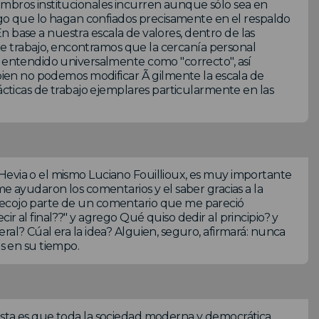
embros institucionales incurren aunque sólo sea en
esgo que lo hagan confiados precisamente en el respaldo
. En base a nuestra escala de valores, dentro de las
o de trabajo, encontramos que la cercanía personal
o entendido universalmente como "correcto", así
 bien no podemos modificar Ã gilmente la escala de
rácticas de trabajo ejemplares particularmente en las
Hevia o el mismo Luciano Fouillioux, es muy importante
me ayudaron los comentarios y el saber gracias a la
Recojo parte de un comentario que me pareció
r al final??" y agrego Qué quiso dedir al principio? y
ral? Cúal era la idea? Alguien, seguro, afirmará: nunca
 en su tiempo.
ista es que toda la sociedad moderna y democrática