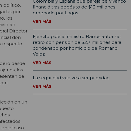
Colombia y España que pareja de Vivanco
 político,
financió tras depósito de $13 millones
igadas por
ordenado por Lagos
o, los
VER MÁS
avín en
eral Director
Ejército pide al ministro Barros autorizar
encial don
retiro con pensión de $2,7 millones para
es respecto
condenado por homicidio de Romario
Veloz
VER MÁS
 pero desde
ajenos, los
resentan de
La seguridad vuelve a ser prioridad
 con
VER MÁS
icción en un
puesto
echos
afectados
 en el caso