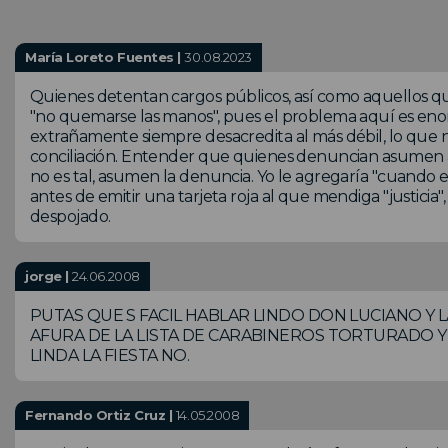
María Loreto Fuentes |
30.08.2023
Quienes detentan cargos públicos, así como aquellos que 
"no quemarse las manos", pues el problema aquí es enorme
extrañamente siempre desacredita al más débil, lo que 
conciliación. Entender que quienes denuncian asumen a p
no es tal, asumen la denuncia. Yo le agregaría "cuando el río
antes de emitir una tarjeta roja al que mendiga "justicia
despojado.
jorge |
24.06.2008
PUTAS QUE S FACIL HABLAR LINDO DON LUCIANO Y
AFURA DE LA LISTA DE CARABINEROS TORTURADO Y A
LINDA LA FIESTA NO.
Fernando Ortiz Cruz |
14.05.2008