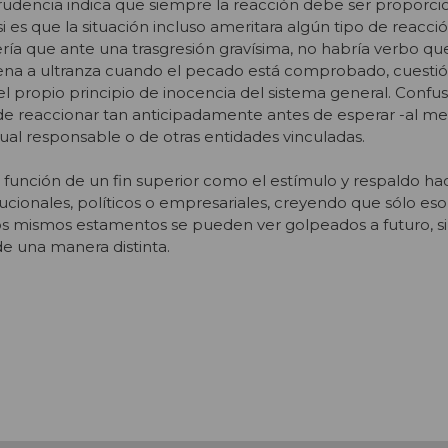
prudencia indica que siempre la reacción debe ser proporcio
si es que la situación incluso ameritara algún tipo de reacció
sería que ante una trasgresión gravísima, no habría verbo qu
ndena a ultranza cuando el pecado está comprobado, cuesti
l propio principio de inocencia del sistema general. Confus
de reaccionar tan anticipadamente antes de esperar -al me
ual responsable o de otras entidades vinculadas.
función de un fin superior como el estímulo y respaldo haci
ucionales, políticos o empresariales, creyendo que sólo eso 
os mismos estamentos se pueden ver golpeados a futuro, si 
e una manera distinta.