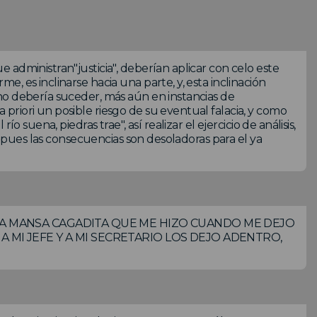
administran"justicia", deberían aplicar con celo este
, es inclinarse hacia una parte, y, esta inclinación
no debería suceder, más aún en instancias de
riori un posible riesgo de su eventual falacia, y como
 suena, piedras trae", así realizar el ejercicio de análisis,
", pues las consecuencias son desoladoras para el ya
 LA MANSA CAGADITA QUE ME HIZO CUANDO ME DEJO
 MI JEFE Y A MI SECRETARIO LOS DEJO ADENTRO,