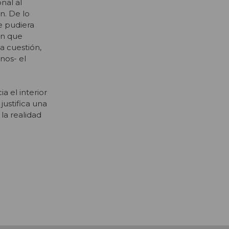
nal al
n. De lo
e pudiera
ón que
a cuestión,
nos- el
a el interior
justifica una
la realidad