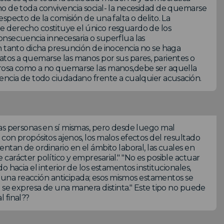
no de toda convivencia social- la necesidad de quemarse
specto de la comisión de una falta o delito. La
e derecho costituye el único resguardo de los
onsecuencia innecesaria o superflua las
n tanto dicha presunción de inocencia no se haga
atos a quemarse las manos por sus pares, parientes o
erosa como a no quemarse las manos,debe ser aquella
encia de todo ciudadano frente a cualquier acusación.
as personas en sí mismas, pero desde luego mal
con propósitos ajenos, los malos efectos del resultado
ntan de ordinario en el ámbito laboral, las cuales en
arácter político y empresarial." "No es posible actuar
 hacia el interior de los estamentos institucionales,
ca una reacción anticipada; esos mismos estamentos se
e se expresa de una manera distinta." Este tipo no puede
l final??