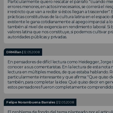
Particularmente quiero rescatar el párrafo: "cuando mi
errores menores, en actos innecesarios, se correrá el ri
irrestricto que van a recibir si éstos llegan a trascender"
prácticas constitutivas de la cultura latina en el espaci
existente le gana cotidianamente al apego imparcial a l
también al nivel de exigencia en rendimiento laboral. Si
valores latina que nos constituye, si podemos cultivar p
autoridades públicas y privadas.
DRMillan |
12.05.2008
En pensadores de difícl lectura como Heidegger, Jorge 
conocer a sus comentaristas. En la lectura de esta nota 
lectura en múltiples medios, de que estaba hablando. 
particularmente interesante y que afirma: "Que quiso deci
también, para completar la idea: Qué quiso decir en gene
estos pensadores fueron completamente comprendidos
Felipe Norambuena Barrales |
12.05.2008
El problema de fondo del tema planteado por el articul