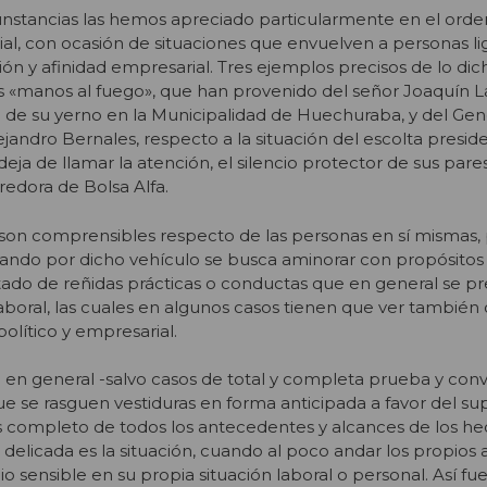
unstancias las hemos apreciado particularmente en el orden
rial, con ocasión de situaciones que envuelven a personas l
n y afinidad empresarial. Tres ejemplos precisos de lo dich
s «manos al fuego», que han provenido del señor Joaquín L
ón de su yerno en la Municipalidad de Huechuraba, y del Gen
jandro Bernales, respecto a la situación del escolta presid
eja de llamar la atención, el silencio protector de sus par
rredora de Bolsa Alfa.
 son comprensibles respecto de las personas en sí mismas,
ando por dicho vehículo se busca aminorar con propósitos 
tado de reñidas prácticas o conductas que en general se p
laboral, las cuales en algunos casos tienen que ver también
olítico y empresarial.
 en general -salvo casos de total y completa prueba y conv
 se rasguen vestiduras en forma anticipada a favor del su
isis completo de todos los antecedentes y alcances de los h
elicada es la situación, cuando al poco andar los propios 
sensible en su propia situación laboral o personal. Así fue