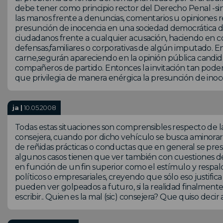
debe tener como principio rector del Derecho Penal -si
las manos frente a denuncias, comentarios u opiniones re
presunción de inocencia en una sociedad democrática d
ciudadanos frente a cualquier acusación, haciendo en c
defensas,familiares o corporativas de algún imputado. E
carne,segurán apareciendo en la opinión pública candid
compañeros de partido. Entonces la invitación tan pod
que privilegia de manera enérgica la presunción de inoc
ja |
10.05.2008
Todas estas situaciones son comprensibles respecto de l
consejera, cuando por dicho vehículo se busca aminorar 
de reñidas prácticas o conductas que en general se prese
algunos casos tienen que ver también con cuestiones de c
en función de un fin superior como el estímulo y respaldo
políticos o empresariales, creyendo que sólo eso justifi
pueden ver golpeados a futuro, si la realidad finalment
escribir.. Quien es la mal (sic) consejera? Que quiso decir a