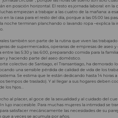
jornada circular”, porque las horas de sueño son sólo cuatr
án en posición horizontal. El resto es jornada laboral: en la
Muchas empiezan a trabajar a las cuatro de la mañana: a es
o en la casa para el resto del día, porque a las 05:00 las pa
de la noche terminan planchando o lavando ropa –explica la 
o.
rales también son parte de la rutina que viven las trabajado
ajeras de supermercados, operarias de empresas de aseo 
a entre las 5:30 y las 6:00, preparando comida para la famili
dian y haciendo parte del aseo doméstico.
orte colectivo de Santiago, el Transantiago, ha demorado lo
ocando una sensible pérdida de calidad de vida de los traba
 sistema. Se estima que le están dedicando hasta 14 horas a 
los tiempos de traslado). Y al llegar a sus hogares deben coci
de los hijos…
cho al placer, al goce de la sexualidad y al cuidado del cu
 lujo inaccesible. Para muchas mujeres la intimidad se tr
para satisfacer mecánicamente las necesidades de su parej
n que a veces se acumula por años.