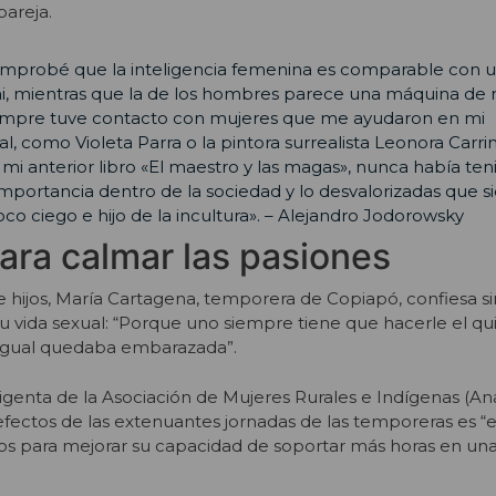
areja.
mprobé que la inteligencia femenina es comparable con u
, mientras que la de los hombres parece una máquina de 
empre tuve contacto con mujeres que me ayudaron en mi
l, como Violeta Parra o la pintora surrealista Leonora Carri
i anterior libro «El maestro y las magas», nunca había teni
importancia dentro de la sociedad y lo desvalorizadas que 
oco ciego e hijo de la incultura». – Alejandro Jodorowsky
ra calmar las pasiones
te hijos, María Cartagena, temporera de Copiapó, confiesa s
su vida sexual: “Porque uno siempre tiene que hacerle el qui
l igual quedaba embarazada”.
rigenta de la Asociación de Mujeres Rurales e Indígenas (An
efectos de las extenuantes jornadas de las temporeras es 
 para mejorar su capacidad de soportar más horas en una