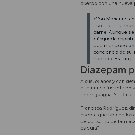
cuerpo con una nueva p
«Con Marianne co
espada de samurái
carne. Aunque si
búsqueda espiritua
que mencioné en m
conciencia de su 
han sido. Era un p
Diazepam pa
A sus 59 años y con sie
que nunca fue feliz en 
tener guagua. Y al fina
Francisca Rodríguez, di
cuenta que uno de los 
de consumo de fármacos
es dura”.