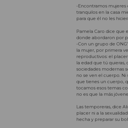
-Encontramos mujeres q
tranquilos en la casa m
para que él no les hicie
Pamela Caro dice que e
donde abordaron por pr
-Con un grupo de ONG’s 
la mujer, por primera v
reproductivos: el placer
la edad que tú quieras, 
sociedades modernas so
no se ven el cuerpo. Ni
que tienes un cuerpo, 
tocamos esos temas con l
no es que la más jóven
Las temporeras, dice Al
placer ni a la sexualida
hecha y preparar su bols