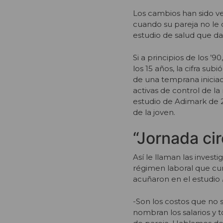
Los cambios han sido ve
cuando su pareja no le 
estudio de salud que d
Si a principios de los ’
los 15 años, la cifra sub
de una temprana iniciac
activas de control de la
estudio de Adimark de 
de la joven.
“Jornada cir
Así le llaman las inves
régimen laboral que cu
acuñaron en el estudio
-Son los costos que no 
nombran los salarios y to