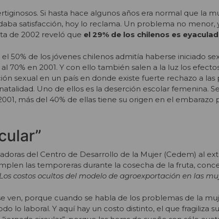
rtiginosos. Si hasta hace algunos años era normal que la mu
daba satisfacción, hoy lo reclama. Un problema no menor,
ata de 2002 reveló que
el 29% de los chilenos es eyacula
90, el 50% de los jóvenes chilenos admitía haberse iniciado 
ió al 70% en 2001. Y con ello también salen a la luz los efecto
ión sexual en un país en donde existe fuerte rechazo a las 
 natalidad. Uno de ellos es la deserción escolar femenina. 
2001, más del 40% de ellas tiene su origen en el embarazo
cular”
tigadoras del Centro de Desarrollo de la Mujer (Cedem) al e
mplen las temporeras durante la cosecha de la fruta, con
Los costos ocultos del modelo de agroexportación en las muj
se ven, porque cuando se habla de los problemas de la muje
do lo laboral. Y aquí hay un costo distinto, el que fragiliza s