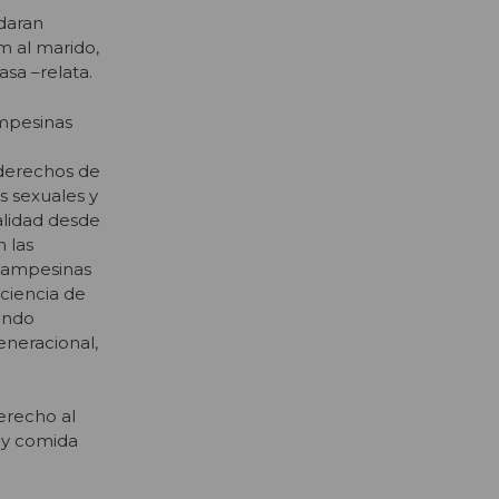
daran
m al marido,
asa –relata.
mpesinas
 derechos de
s sexuales y
talidad desde
n las
 campesinas
nciencia de
ando
eneracional,
erecho al
o y comida