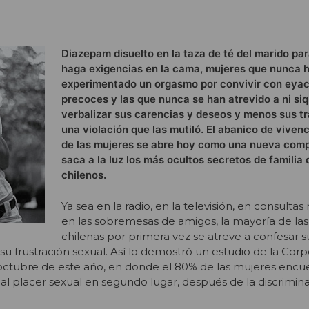
Diazepam disuelto en la taza de té del marido pa
haga exigencias en la cama, mujeres que nunca 
experimentado un orgasmo por convivir con eya
precoces y las que nunca se han atrevido a ni siq
verbalizar sus carencias y deseos y menos sus t
una violación que las mutiló. El abanico de viven
de las mujeres se abre hoy como una nueva com
saca a la luz los más ocultos secretos de familia 
chilenos.
Ya sea en la radio, en la televisión, en consulta
en las sobremesas de amigos, la mayoría de la
chilenas por primera vez se atreve a confesar s
su frustración sexual. Así lo demostró un estudio de la Cor
ctubre de este año, en donde el 80% de las mujeres encu
al placer sexual en segundo lugar, después de la discrimina