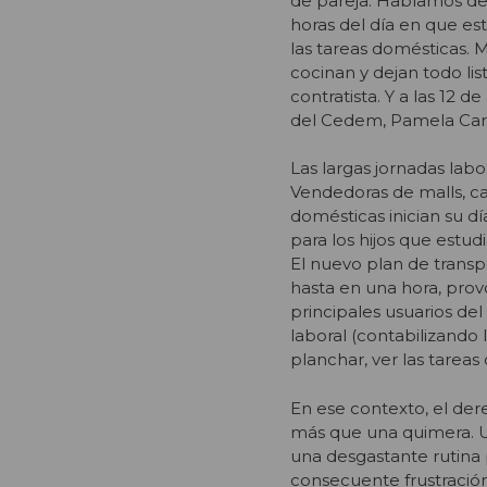
de pareja. Hablamos de “
horas del día en que est
las tareas domésticas. 
cocinan y dejan todo list
contratista. Y a las 12 
del Cedem, Pamela Car
Las largas jornadas labo
Vendedoras de malls, c
domésticas inician su dí
para los hijos que estu
El nuevo plan de transp
hasta en una hora, prov
principales usuarios del
laboral (contabilizando 
planchar, ver las tareas 
En ese contexto, el dere
más que una quimera. Un
una desgastante rutina 
consecuente frustració