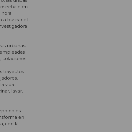
o, las únicas
 cosecha o en
a hora
sa a buscar el
investigadora
ras urbanas.
y empleadas
a, colaciones
s trayectos
jadores,
la vida
nar, lavar,
erpo no es
ansforma en
a, con la