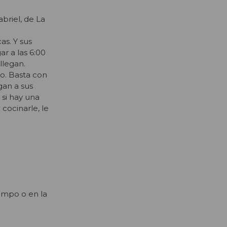
abriel, de La
as. Y sus
ar a las 6:00
llegan.
co. Basta con
gan a sus
 si hay una
cocinarle, le
campo o en la