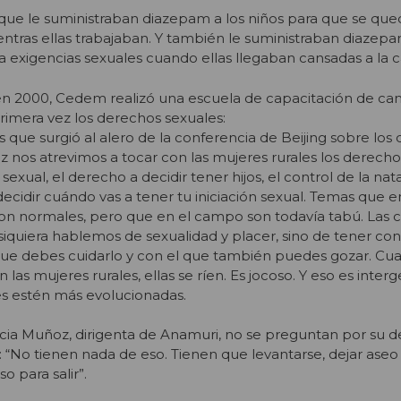
ue le suministraban diazepam a los niños para que se que
ientras ellas trabajaban. Y también le suministraban diazepa
ra exigencias sexuales cuando ellas llegaban cansadas a la c
n 2000, Cedem realizó una escuela de capacitación de ca
imera vez los derechos sexuales:
que surgió al alero de la conferencia de Beijing sobre los
ez nos atrevimos a tocar con las mujeres rurales los derecho
 sexual, el derecho a decidir tener hijos, el control de la na
decidir cuándo vas a tener tu iniciación sexual. Temas que e
n normales, pero que en el campo son todavía tabú. Las
 siquiera hablemos de sexualidad y placer, sino de tener co
que debes cuidarlo y con el que también puedes gozar. Cu
as mujeres rurales, ellas se ríen. Es jocoso. Y eso es interg
es estén más evolucionadas.
icia Muñoz, dirigenta de Anamuri, no se preguntan por su d
d: “No tienen nada de eso. Tienen que levantarse, dejar ase
o para salir”.