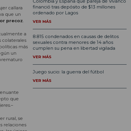
Colombia y España que pareja de Vivanco
financió tras depósito de $13 millones
jer callara
ordenado por Lagos
 ya que un
dor precoz
.
VER MÁS
sexualmente a
8.815 condenados en causas de delitos
s colaterales
sexuales contra menores de 14 años
políticas más
cumplen su pena en libertad vigilada
Según un
VER MÁS
 prematuro
Juego sucio: la guerra del fútbol
VER MÁS
xtenuante
cepto que
eres.
–
r rural, se
us relaciones