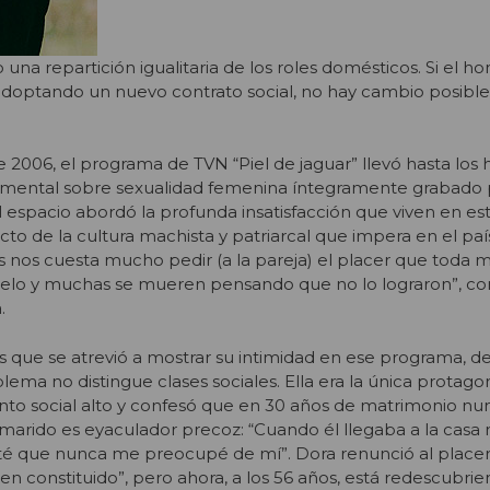
o una repartición igualitaria de los roles domésticos. Si el 
 adoptando un nuevo contrato social, no hay cambio posible
 2006, el programa de TVN “Piel de jaguar” llevó hasta los
umental sobre sexualidad femenina íntegramente grabado 
espacio abordó la profunda insatisfacción que viven en es
to de la cultura machista y patriarcal que impera en el paí
 nos cuesta mucho pedir (a la pareja) el placer que toda m
elo y muchas se mueren pensando que no lo lograron”, c
.
s que se atrevió a mostrar su intimidad en ese programa, d
ema no distingue clases sociales. Ella era la única protago
to social alto y confesó que en 30 años de matrimonio nu
arido es eyaculador precoz: “Cuando él llegaba a la casa 
té que nunca me preocupé de mí”. Dora renunció al placer 
ien constituido”, pero ahora, a los 56 años, está redescubri