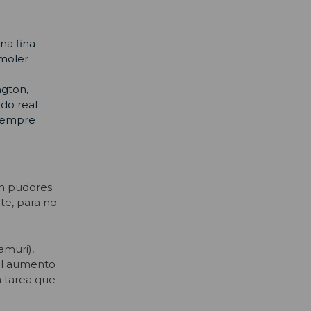
na fina
moler
ngton,
do real
siempre
in pudores
te, para no
amuri),
“el aumento
 tarea que