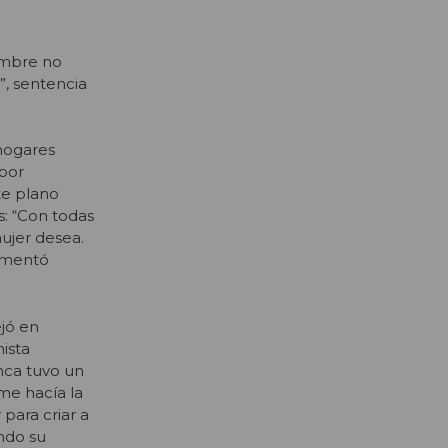
hombre no
”, sentencia
 hogares
por
te plano
s: “Con todas
ujer desea.
omentó
ejó en
nista
nca tuvo un
me hacía la
para criar a
endo su