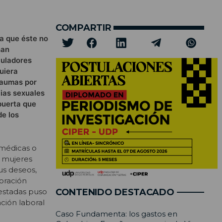
COMPARTIR
ra que éste no
han
culadores
uiera
raumas por
cias sexuales
puerta que
de los
s médicas o
s mujeres
us deseos,
poración
estadas puso
CONTENIDO DESTACADO
ción laboral
Caso Fundamenta: los gastos en