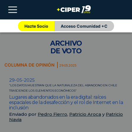
Hazte Socio
Acceso Comunidad +C
ARCHIVO
DE VOTO
COLUMNA DE OPINIÓN
29.05.2025
29-05-2025
“LOS DATOS MUESTRAN QUE LA NATURALEZA DEL ABANDONO EN CHILE
TRASCIENDE LOS ELEMENTOS ECONÓMICOS”
Lugares abandonados en la era digital: raíces
espaciales de la desafección y el rol de Internet en la
inclusión
Enviado por
Pedro Fierro
,
Patricio Aroca
y
Patricio
Navia