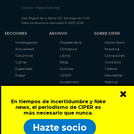
Director: Pedro Ramírez
José Miguel de la Barra 412, Santiago de Chile
Todos los derechos reservados © 2007-2026
SECCIONES
ARCHIVO
SOBRE CIPER
Investigación
Papeles de la
Hazte Socio
Actualidad
Dictadura
Nosotros
Columnas
Libros
Donaciones
Cartas
Blog
Contacto
Especiales
Autores
Talleres
Radar
CIPER
Newsletter
Académico
Festival
×
LaBot
Constituyente
En tiempos de incertidumbre y
fake
Al Plebiscito
news
, el periodismo de CIPER es
con CIPER
más necesario que nunca.
Síguenos en:
Hazte socio