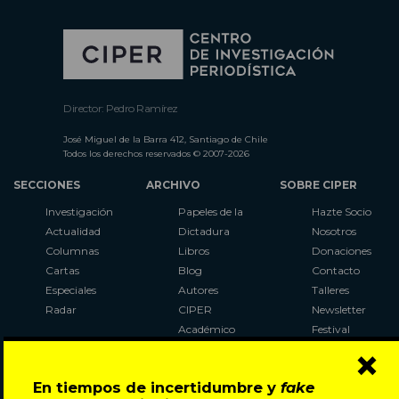
Director: Pedro Ramírez
José Miguel de la Barra 412, Santiago de Chile
Todos los derechos reservados © 2007-2026
SECCIONES
ARCHIVO
SOBRE CIPER
Investigación
Papeles de la
Hazte Socio
Actualidad
Dictadura
Nosotros
Columnas
Libros
Donaciones
Cartas
Blog
Contacto
Especiales
Autores
Talleres
Radar
CIPER
Newsletter
Académico
Festival
×
LaBot
Constituyente
En tiempos de incertidumbre y
fake
Al Plebiscito