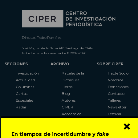
Director: Pedro Ramírez
José Miguel de la Barra 412, Santiago de Chile
Todos los derechos reservados © 2007-2026
SECCIONES
ARCHIVO
SOBRE CIPER
Investigación
Papeles de la
Hazte Socio
Actualidad
Dictadura
Nosotros
Columnas
Libros
Donaciones
Cartas
Blog
Contacto
Especiales
Autores
Talleres
Radar
CIPER
Newsletter
Académico
Festival
×
LaBot
Constituyente
En tiempos de incertidumbre y
fake
Al Plebiscito