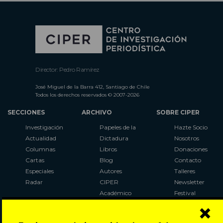
Director: Pedro Ramírez
José Miguel de la Barra 412, Santiago de Chile
Todos los derechos reservados © 2007-2026
SECCIONES
ARCHIVO
SOBRE CIPER
Investigación
Papeles de la
Hazte Socio
Actualidad
Dictadura
Nosotros
Columnas
Libros
Donaciones
Cartas
Blog
Contacto
Especiales
Autores
Talleres
Radar
CIPER
Newsletter
Académico
Festival
×
LaBot
Constituyente