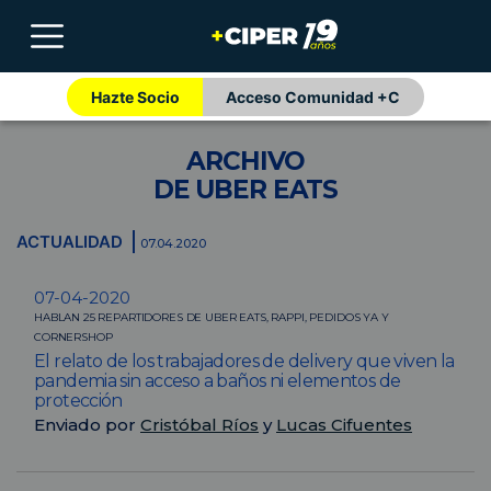
Hazte Socio
Acceso Comunidad +C
ARCHIVO
DE UBER EATS
ACTUALIDAD
07.04.2020
07-04-2020
HABLAN 25 REPARTIDORES DE UBER EATS, RAPPI, PEDIDOS YA Y
CORNERSHOP
El relato de los trabajadores de delivery que viven la
pandemia sin acceso a baños ni elementos de
protección
Enviado por
Cristóbal Ríos
y
Lucas Cifuentes