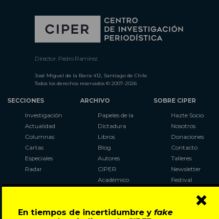
Director: Pedro Ramírez
José Miguel de la Barra 412, Santiago de Chile
Todos los derechos reservados © 2007-2026
SECCIONES
ARCHIVO
SOBRE CIPER
Investigación
Papeles de la
Hazte Socio
Actualidad
Dictadura
Nosotros
Columnas
Libros
Donaciones
Cartas
Blog
Contacto
Especiales
Autores
Talleres
Radar
CIPER
Newsletter
Académico
Festival
×
LaBot
Constituyente
En tiempos de incertidumbre y
fake
Al Plebiscito