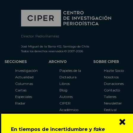
Director: Pedro Ramírez
José Miguel de la Barra 412, Santiago de Chile
Todos los derechos reservados © 2007-2026
SECCIONES
ARCHIVO
SOBRE CIPER
Investigación
Papeles de la
Hazte Socio
Actualidad
Dictadura
Nosotros
Columnas
Libros
Donaciones
Cartas
Blog
Contacto
Especiales
Autores
Talleres
Radar
CIPER
Newsletter
Académico
Festival
×
LaBot
Constituyente
En tiempos de incertidumbre y
fake
Al Plebiscito