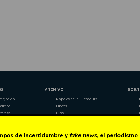
ES
ARCHIVO
SOBR
stigación
Papeles de la Dictadura
alidad
Libros
umnas
Blog
as
Autores
ciales
CIPER Académico
r
LaBot Constituyente
empos de incertidumbre y
fake news
, el periodism