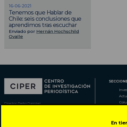
16-06-2021
Tenemos que Hablar de
Chile: seis conclusiones que
aprendimos tras escuchar
Enviado por
Hernán Hochschild
Ovalle
SECCION
Inve
Actu
Col
Director: Pedro Ramírez
Cart
José Miguel de la Barra 412, Santiago de Chile
Espe
Todos los derechos reservados © 2007-2026
Rada
En ti