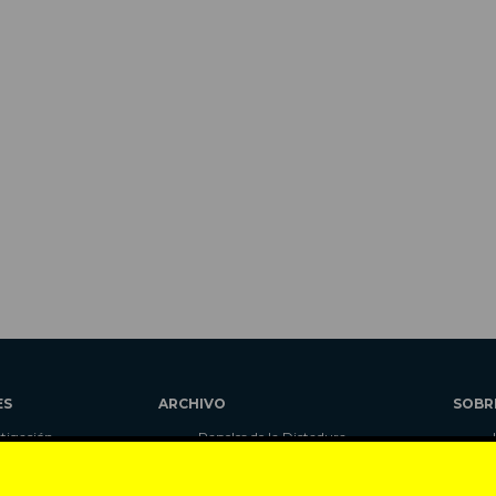
ES
ARCHIVO
SOBR
stigación
Papeles de la Dictadura
alidad
Libros
umnas
Blog