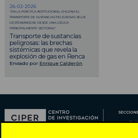
26-02-2026
"EN LA PRÁCTICA INSTITUCIONAL CHILENA EL
TRANSPORTE DE SUSTANCIAS PELIGROSAS SIGUE
GESTIONÁNDOSE DESDE UNA LÓGICA
PRINCIPALMENTE SECTORIAL"
Transporte de sustancias
peligrosas: las brechas
sistémicas que revela la
explosión de gas en Renca
Enviado por
Enrique Calderón
SECCION
Inve
Actu
Col
Director: Pedro Ramírez